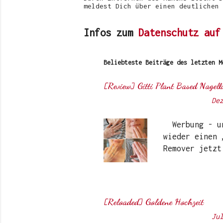
meldest Dich über einen deutlichen 
Infos zum
Datenschutz auf
Beliebteste Beiträge des letzten M
[Review] Gitti Plant Based Nagell
Von
Sunny's side of life
-
De
Werbung - unb
wieder einen 
Remover jetzt
meisten dürft
schon darüber
Instagram-Acc
wasserbasiert
[Reloaded] Goldene Hochzeit
Farben ins So
Von
Sunny's side of life
-
Ju
Der Bedarf an