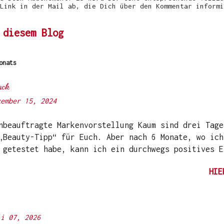
Link in der Mail ab, die Dich über den Kommentar informi
 diesem Blog
onats
ack
zember 15, 2024
eauftragte Markenvorstellung Kaum sind drei Tage
„Beauty-Tipp“ für Euch. Aber nach 6 Monate, wo ich
 getestet habe, kann ich ein durchwegs positives E
en Gitti Nagellacke schon von Instagram kennen. Au
HIE
 berichtet. Ich selbst wurde das erste Mal im Coro
ount der Schminktante darauf aufmerksam. Damals ha
en Lacken experimentiert. Etwas später kamen dann 
rtiment. Zwischenzeitlich gibt es sogar Gel-Nagell
li 07, 2026
 möglichst cleanen, für Nägel, Körper und Umwelt s