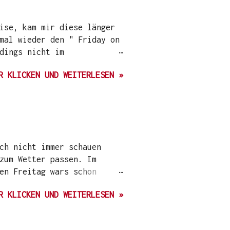
schreibe. Die geneigte
t einfach meine
ise, kam mir diese länger
en Geschmack ist er zu
mal wieder den " Friday on
dings nicht im
ertig gestellt. Es gehört
R KLICKEN UND WEITERLESEN »
ner asiatischen Suppe
Pinsel und Farbe. Ich
eiste umgestaltet. Aber
bis zu diesem Sommer ein
em Fundus Seidenmalfarbe
r, verschieden breite
ch nicht immer schauen
einmal machen, aber so
zum Wetter passen. Im
en Freitag wars schon
rash-Classics getroffen.
R KLICKEN UND WEITERLESEN »
quasi fast im Keller
Nummer das Tanzbein
wirklich Sommerkleidung