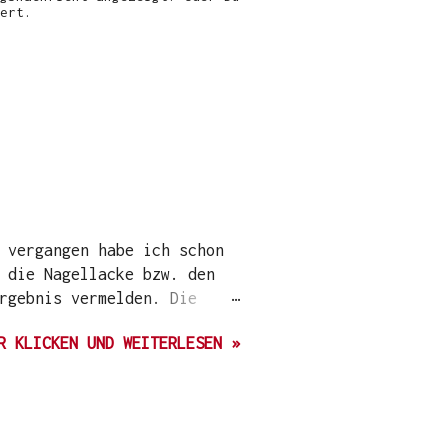
ert.
 vergangen habe ich schon
 die Nagellacke bzw. den
rgebnis vermelden. Die
ch Ari hat auf ihrem Blog
R KLICKEN UND WEITERLESEN »
nawinter 20/21 über
t die Firma noch mit
die pflanzenbasierten
acksets mit Härtungslampe.
chonende Lacke scheint