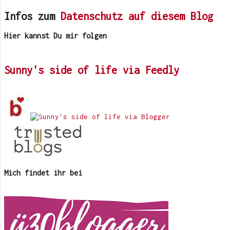
einregnet. Vergangenen Samstag
hatten wir aber Glück. Es war
Infos zum
Datenschutz auf diesem Blog
heiß. Es war Sommer. Am frühen
Hier kannst Du mir folgen
Abend h...
Sunny's side of life via Feedly
Mich findet ihr bei