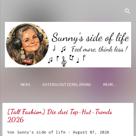
Direkt zum Hauptbereich
NEWS
DATENSCHUTZERKLÄRUNG
MEHR…
[Tall Fashion] Die drei Top-Hut-Trends
P
o
2026
s
t
Von
Sunny's side of life
-
August 07, 2026