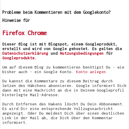
kaufe eigentlich am liebsten
Peloponnes . Wie gesagt, für den
Sommerkleider. Und am liebsten
Probleme beim Kommentieren mit dem Googlekonto?
Garten ist es solo ideal. Der
würde ich das ganz Jahr welche
Oberkörper kann gut Sonne tanken
Hinweise für
tragen. Naja. Immerhin hatten
und auch die Waden bekommen
Firefox
Chrome
wir laut Google AI in 2026 hier
genug davon ab. Im Hochsommer
in meiner Region diesen Sommer
2020 war ich auf der Suche nach
Dieser Blog ist mit Blogspot, einem Googleprodukt,
schon ganze 12 Tage mit über 30
einem...
erstellt und wird von Google gehostet. Es gelten die
Grad. Wow. Für die nächsten 4
Datenschutzerklärung
und
Nutzungsbedingungen
für
Googleprodukte
.
Wochen ist durchwachsenes Wetter
mit Temperaturen zwischen 20°C
Um auf diesem Blog zu kommentieren benötigst Du - wie
bisher auch - ein Google Konto.
Konto anlegen
und 27°C angesagt. Also nix mit
Sommerkleidern. Ist die Sonne
Du kannst die Kommentare zu diesem Beitrag durch
Setzen des Häkchens abonnieren. Google informiert Dich
weg, wirds zapfig. Nachts soll
dann mit eine Nachricht an die in Deinem Googleprofil
es auf 12-16 Grad abkühlen.
hinterlegte Mail-Adresse.
Nördlich der Alpen wird es immer
Durch Entfernen des Hakens löscht Du Dein Abbonement.
wieder Schauer und kräftige
Es wird Dir eine entsprechende Vollzugsnachricht
angezeigt. Oder Du meldest Dich über einen deutlichen
Gewitter geben. Darf man nur
Link in der Mail ab, die Dich über den Kommentar
hoffen, dass es sich nicht
informiert.