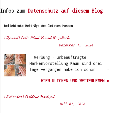
Infos zum
Datenschutz auf diesem Blog
Beliebteste Beiträge des letzten Monats
[Review] Gitti Plant Based Nagellack
Von
Sunny's side of life
-
Dezember 15, 2024
Werbung - unbeauftragte
Markenvorstellung Kaum sind drei
Tage vergangen habe ich schon
wieder einen „Beauty-Tipp“ für
HIER KLICKEN UND WEITERLESEN »
Euch. Aber nach 6 Monate, wo ich
die Nagellacke bzw. den Remover
jetzt getestet habe, kann ich ein
[Reloaded] Goldene Hochzeit
durchwegs positives Ergebnis
Von
Sunny's side of life
-
Juli 07, 2026
vermelden. Die meisten dürften
Gitti Nagellacke schon von