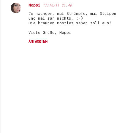
Moppi
17/10/11 21:46
K
Je nachdem, mal Strümpfe, mal Stulpen
o
und mal gar nichts. ;-)
Die braunen Booties sehen toll aus!
m
Viele Grüße, Moppi
m
e
ANTWORTEN
n
t
a
r
e