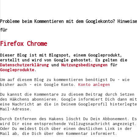
K
o
m
Probleme beim Kommentieren mit dem Googlekonto? Hinweise
m
e
für
n
t
Firefox
Chrome
a
r
v
Dieser Blog ist mit Blogspot, einem Googleprodukt,
e
erstellt und wird von Google gehostet. Es gelten die
r
Datenschutzerklärung
und
Nutzungsbedingungen
für
ö
Googleprodukte
.
f
f
Um auf diesem Blog zu kommentieren benötigst Du - wie
e
bisher auch - ein Google Konto.
Konto anlegen
n
t
Du kannst die Kommentare zu diesem Beitrag durch Setzen
l
des Häkchens abonnieren. Google informiert Dich dann mit
i
eine Nachricht an die in Deinem Googleprofil hinterlegte
c
Mail-Adresse.
h
e
Durch Entfernen des Hakens löscht Du Dein Abbonement. Es
n
wird Dir eine entsprechende Vollzugsnachricht angezeigt.
Oder Du meldest Dich über einen deutlichen Link in der
Mail ab, die Dich über den Kommentar informiert.