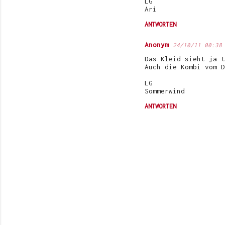
LG
e
Ari
n
ANTWORTEN
t
Anonym
24/10/11 00:38
a
Das Kleid sieht ja t
r
Auch die Kombi vom D
e
LG
Sommerwind
ANTWORTEN