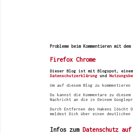
K
o
m
m
Probleme beim Kommentieren mit dem 
e
n
Firefox
Chrome
t
a
r
Dieser Blog ist mit Blogspot, einem
v
Datenschutzerklärung
und
Nutzungsbe
e
r
Um auf diesem Blog zu kommentieren
ö
f
Du kannst die Kommentare zu diesem 
f
Nachricht an die in Deinem Googlepr
e
n
Durch Entfernen des Hakens löscht D
t
meldest Dich über einen deutlichen 
l
i
c
Infos zum
Datenschutz auf
h