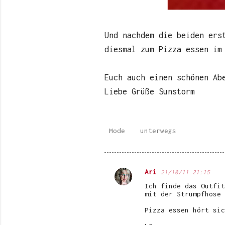
Und nachdem die beiden ers
diesmal zum Pizza essen i
Euch auch einen schönen Ab
Liebe Grüße Sunstorm
Mode
unterwegs
Ari
21/10/11 21:15
K
Ich finde das Outfit
o
mit der Strumpfhose 
m
Pizza essen hört sic
m