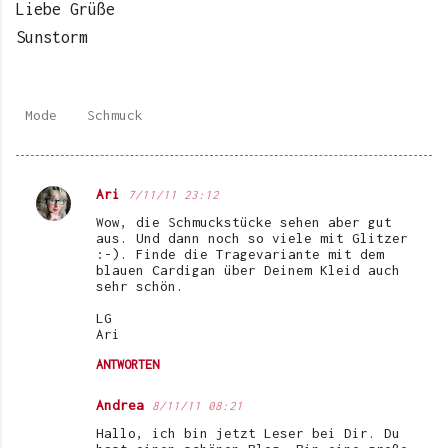
Liebe Grüße
Sunstorm
Mode
Schmuck
Ari
7/11/11 23:12
K
Wow, die Schmuckstücke sehen aber gut
o
aus. Und dann noch so viele mit Glitzer
:-). Finde die Tragevariante mit dem
m
blauen Cardigan über Deinem Kleid auch
sehr schön.
m
e
LG
Ari
n
ANTWORTEN
t
a
Andrea
8/11/11 08:21
r
Hallo, ich bin jetzt Leser bei Dir. Du