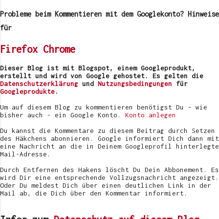
o
m
Probleme beim Kommentieren mit dem Googlekonto? Hinweise
m
e
für
n
t
Firefox
Chrome
a
r
v
Dieser Blog ist mit Blogspot, einem Googleprodukt,
e
erstellt und wird von Google gehostet. Es gelten die
r
Datenschutzerklärung
und
Nutzungsbedingungen
für
ö
Googleprodukte
.
f
f
Um auf diesem Blog zu kommentieren benötigst Du - wie
e
bisher auch - ein Google Konto.
Konto anlegen
n
t
Du kannst die Kommentare zu diesem Beitrag durch Setzen
l
des Häkchens abonnieren. Google informiert Dich dann mit
i
eine Nachricht an die in Deinem Googleprofil hinterlegte
c
Mail-Adresse.
h
e
Durch Entfernen des Hakens löscht Du Dein Abbonement. Es
n
wird Dir eine entsprechende Vollzugsnachricht angezeigt.
Oder Du meldest Dich über einen deutlichen Link in der
Mail ab, die Dich über den Kommentar informiert.