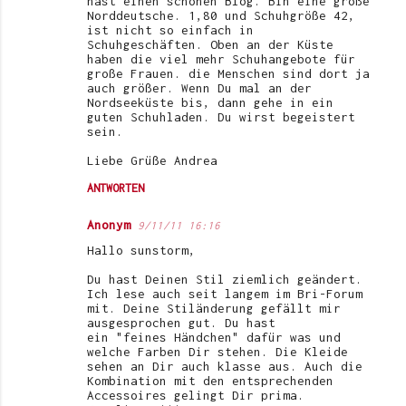
hast einen schönen Blog. Bin eine große
e
Norddeutsche. 1,80 und Schuhgröße 42,
ist nicht so einfach in
Schuhgeschäften. Oben an der Küste
haben die viel mehr Schuhangebote für
große Frauen. die Menschen sind dort ja
auch größer. Wenn Du mal an der
Nordseeküste bis, dann gehe in ein
guten Schuhladen. Du wirst begeistert
sein.
Liebe Grüße Andrea
ANTWORTEN
Anonym
9/11/11 16:16
Hallo sunstorm,
Du hast Deinen Stil ziemlich geändert.
Ich lese auch seit langem im Bri-Forum
mit. Deine Stiländerung gefällt mir
ausgesprochen gut. Du hast
ein "feines Händchen" dafür was und
welche Farben Dir stehen. Die Kleide
sehen an Dir auch klasse aus. Auch die
Kombination mit den entsprechenden
Accessoires gelingt Dir prima.