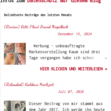
Infos zum
Datenschutz auf diesem Blog
Beliebteste Beiträge des letzten Monats
[Review] Gitti Plant Based Nagellack
Von
Sunny's side of life
-
Dezember 15, 2024
Werbung - unbeauftragte
Markenvorstellung Kaum sind drei
Tage vergangen habe ich schon
wieder einen „Beauty-Tipp“ für
HIER KLICKEN UND WEITERLESEN »
Euch. Aber nach 6 Monate, wo ich
die Nagellacke bzw. den Remover
jetzt getestet habe, kann ich ein
[Reloaded] Goldene Hochzeit
durchwegs positives Ergebnis
Von
Sunny's side of life
-
Juli 07, 2026
vermelden. Die meisten dürften
Gitti Nagellacke schon von
Dieser Beitrag von mir stammt aus
Instagram kennen. Auch Ari hat auf
dem Jahr 2017. Ich werde ihn heute