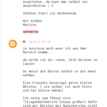
n
Ansprüchen, da kann man selbst nur
ausprobieren ;-)
t
Schönen Start ins Wochenende
a
r
Mit Grüßen
Martina
e
ANTWORTEN
M.
16/3/12 21:19
ja sunstorm auch wenn ich aus dem
Bereich komme...
da würde ich dir raten, dich beraten zu
lassen.
Du musst die Bürste selbst in die Hand
nehmen.
Eine Freundin bevorzugt gerne kleine
Bürsten, ( sie selber ist auch klein
und hat kleine Hände)
Ich nutze zum föhnen eine
'Fliegenbeinbürste'(etwas größer) dafür
sind mir Bürsten mit Naturborsten nicht