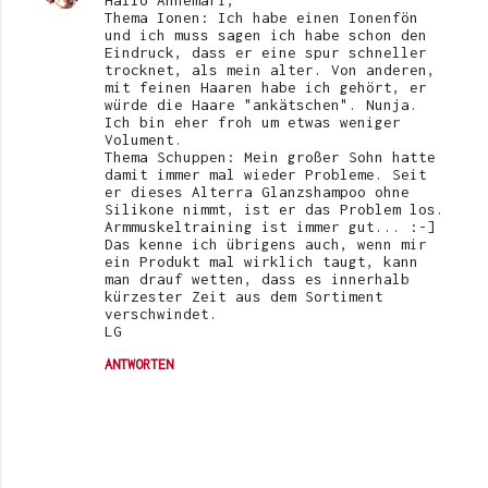
Hallo Annemari,
Thema Ionen: Ich habe einen Ionenfön
und ich muss sagen ich habe schon den
Eindruck, dass er eine spur schneller
trocknet, als mein alter. Von anderen,
mit feinen Haaren habe ich gehört, er
würde die Haare "ankätschen". Nunja.
Ich bin eher froh um etwas weniger
Volument.
Thema Schuppen: Mein großer Sohn hatte
damit immer mal wieder Probleme. Seit
er dieses Alterra Glanzshampoo ohne
Silikone nimmt, ist er das Problem los.
Armmuskeltraining ist immer gut... :-]
Das kenne ich übrigens auch, wenn mir
ein Produkt mal wirklich taugt, kann
man drauf wetten, dass es innerhalb
kürzester Zeit aus dem Sortiment
verschwindet.
LG
ANTWORTEN