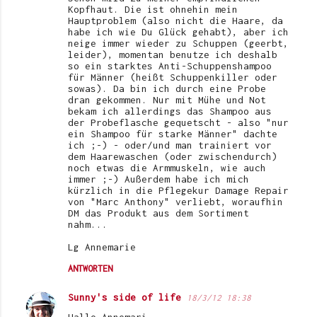
Kopfhaut. Die ist ohnehin mein
Hauptproblem (also nicht die Haare, da
habe ich wie Du Glück gehabt), aber ich
neige immer wieder zu Schuppen (geerbt,
leider), momentan benutze ich deshalb
so ein starktes Anti-Schuppenshampoo
für Männer (heißt Schuppenkiller oder
sowas). Da bin ich durch eine Probe
dran gekommen. Nur mit Mühe und Not
bekam ich allerdings das Shampoo aus
der Probeflasche gequetscht - also "nur
ein Shampoo für starke Männer" dachte
ich ;-) - oder/und man trainiert vor
dem Haarewaschen (oder zwischendurch)
noch etwas die Armmuskeln, wie auch
immer ;-) Außerdem habe ich mich
kürzlich in die Pflegekur Damage Repair
von "Marc Anthony" verliebt, woraufhin
DM das Produkt aus dem Sortiment
nahm...
Lg Annemarie
ANTWORTEN
Sunny's side of life
18/3/12 18:38