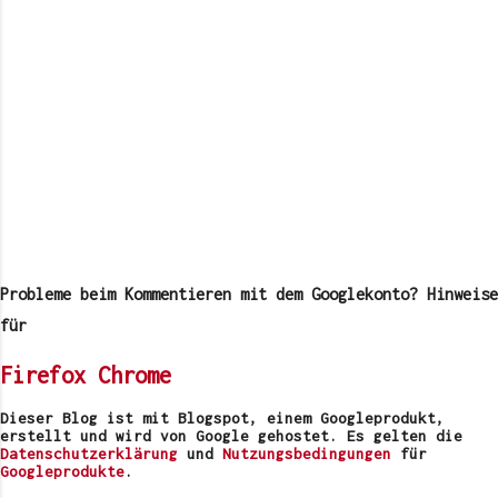
K
o
m
Probleme beim Kommentieren mit dem Googlekonto? Hinweise
m
e
für
n
t
Firefox
Chrome
a
r
v
Dieser Blog ist mit Blogspot, einem Googleprodukt,
e
erstellt und wird von Google gehostet. Es gelten die
r
Datenschutzerklärung
und
Nutzungsbedingungen
für
ö
Googleprodukte
.
f