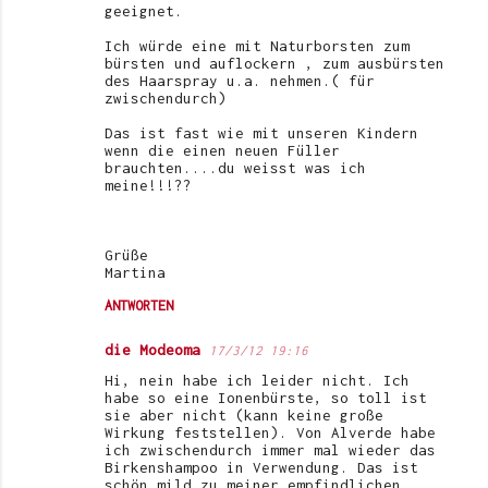
geeignet.
Ich würde eine mit Naturborsten zum
bürsten und auflockern , zum ausbürsten
des Haarspray u.a. nehmen.( für
zwischendurch)
Das ist fast wie mit unseren Kindern
wenn die einen neuen Füller
brauchten....du weisst was ich
meine!!!??
Grüße
Martina
ANTWORTEN
die Modeoma
17/3/12 19:16
Hi, nein habe ich leider nicht. Ich
habe so eine Ionenbürste, so toll ist
sie aber nicht (kann keine große
Wirkung feststellen). Von Alverde habe
ich zwischendurch immer mal wieder das
Birkenshampoo in Verwendung. Das ist
schön mild zu meiner empfindlichen