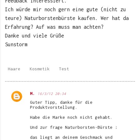
Feedback interessiert.
Ich würde mir noch gern eine gute (nicht zu
teure) Naturborstenbürste kaufen. Wer hat da
Erfahrung? Auf was muss man achten?
Danke und viele Grüße
Sunstorm
Haare
Kosmetik
Test
M.
16/3/12 20:34
K
Guter Tipp, danke für die
o
Produktvorstellung.
m
Habe die Marke noch nicht gehabt.
m
Und zur frage Naturborsten-Bürste :
e
das liegt an deinem Geschmack und