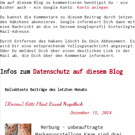
f
Um auf diesem Blog zu kommentieren benötigst Du - wie
e
bisher auch - ein Google Konto.
Konto anlegen
n
t
Du kannst die Kommentare zu diesem Beitrag durch Setzen
l
des Häkchens abonnieren. Google informiert Dich dann mit
i
eine Nachricht an die in Deinem Googleprofil hinterlegte
c
Mail-Adresse.
h
e
Durch Entfernen des Hakens löscht Du Dein Abbonement. Es
n
wird Dir eine entsprechende Vollzugsnachricht angezeigt.
Oder Du meldest Dich über einen deutlichen Link in der
Mail ab, die Dich über den Kommentar informiert.
Infos zum
Datenschutz auf diesem Blog
Beliebteste Beiträge des letzten Monats
[Review] Gitti Plant Based Nagellack
Von
Sunny's side of life
-
Dezember 15, 2024
Werbung - unbeauftragte
Markenvorstellung Kaum sind drei