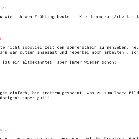
:21
u wie ich den Frühling heute in Kleidform zur Arbeit mit
5
te nicht soooviel zeit den sonnenschein zu genießen, heu
ann war putzen angesagt und nebenbei noch arbeiten...ich
 ist ein altbekanntes, aber immer wieder schön!
ger einfach, bin trotzem gespannt, was zu zum Thema Bild
übrigens super gut!!
8:28
s gut, wir warten hier immer noch auf den Frühling. Gest