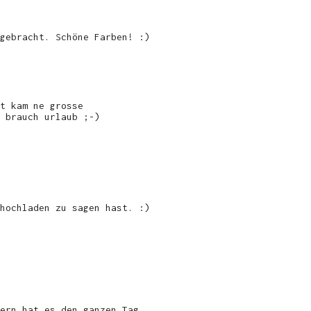
gebracht. Schöne Farben! :)
t kam ne grosse
 brauch urlaub ;-)
hochladen zu sagen hast. :)
ern hat es den ganzen Tag