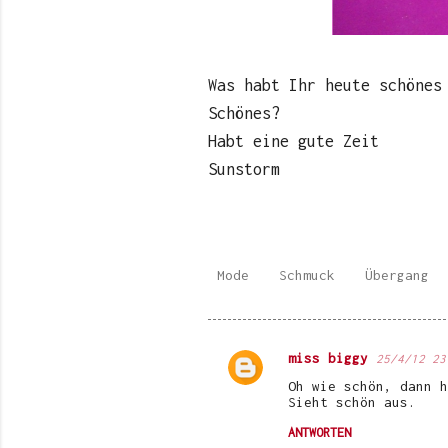
Was habt Ihr heute schönes
Schönes?
Habt eine gute Zeit
Sunstorm
Mode
Schmuck
Übergang
miss biggy
25/4/12 23
K
Oh wie schön, dann h
o
Sieht schön aus.
m
ANTWORTEN