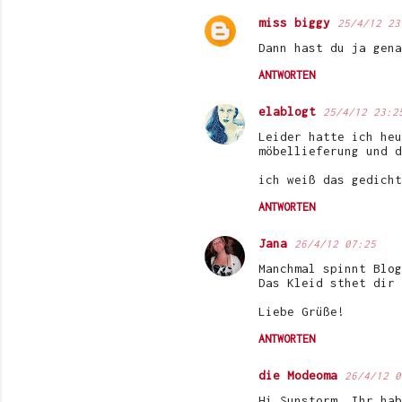
m
miss biggy
25/4/12 23
e
Dann hast du ja gena
n
ANTWORTEN
t
a
elablogt
25/4/12 23:2
r
Leider hatte ich heu
möbellieferung und d
e
ich weiß das gedicht
ANTWORTEN
Jana
26/4/12 07:25
Manchmal spinnt Blog
Das Kleid sthet dir 
Liebe Grüße!
ANTWORTEN
die Modeoma
26/4/12 0
Hi Sunstorm, Ihr hab