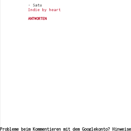
- Satu
Indie by heart
ANTWORTEN
K
o
m
Probleme beim Kommentieren mit dem Googlekonto? Hinweise