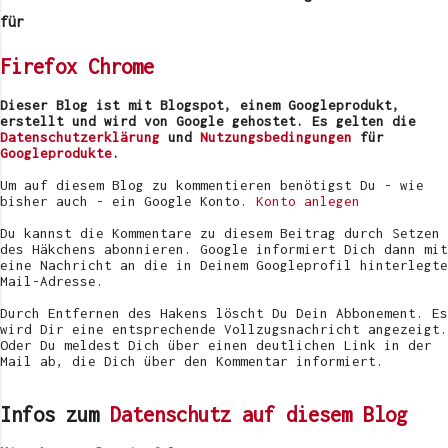
m
e
für
n
t
Firefox
Chrome
a
r
v
Dieser Blog ist mit Blogspot, einem Googleprodukt,
e
erstellt und wird von Google gehostet. Es gelten die
r
Datenschutzerklärung
und
Nutzungsbedingungen
für
ö
Googleprodukte
.
f
f
Um auf diesem Blog zu kommentieren benötigst Du - wie
e
bisher auch - ein Google Konto.
Konto anlegen
n
t
Du kannst die Kommentare zu diesem Beitrag durch Setzen
l
des Häkchens abonnieren. Google informiert Dich dann mit
i
eine Nachricht an die in Deinem Googleprofil hinterlegte
c
Mail-Adresse.
h
e
Durch Entfernen des Hakens löscht Du Dein Abbonement. Es
n
wird Dir eine entsprechende Vollzugsnachricht angezeigt.
Oder Du meldest Dich über einen deutlichen Link in der
Mail ab, die Dich über den Kommentar informiert.
Infos zum
Datenschutz auf diesem Blog