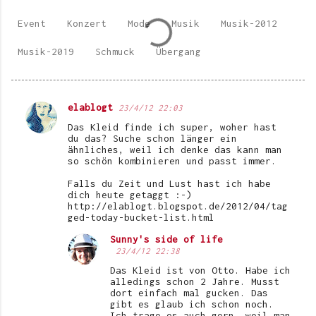
Event
Konzert
Mode
Musik
Musik-2012
Musik-2019
Schmuck
Übergang
elablogt
23/4/12 22:03
K
Das Kleid finde ich super, woher hast
o
du das? Suche schon länger ein
ähnliches, weil ich denke das kann man
m
so schön kombinieren und passt immer.
m
Falls du Zeit und Lust hast ich habe
e
dich heute getaggt :-)
http://elablogt.blogspot.de/2012/04/tag
n
ged-today-bucket-list.html
t
Sunny's side of life
23/4/12 22:38
a
Das Kleid ist von Otto. Habe ich
r
alledings schon 2 Jahre. Musst
e
dort einfach mal gucken. Das
gibt es glaub ich schon noch.
Ich trage es auch gern, weil man