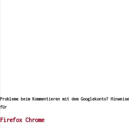
K
o
m
Probleme beim Kommentieren mit dem Googlekonto? Hinweise
m
e
für
n
t
Firefox
Chrome
a
r