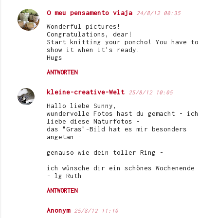
O meu pensamento viaja
24/8/12 00:35
K
Wonderful pictures!
o
Congratulations, dear!
Start knitting your poncho! You have to
m
show it when it's ready.
Hugs
m
e
ANTWORTEN
n
kleine-creative-Welt
25/8/12 10:05
t
Hallo liebe Sunny,
a
wundervolle Fotos hast du gemacht - ich
liebe diese Naturfotos -
r
das "Gras"-Bild hat es mir besonders
angetan -
e
genauso wie dein toller Ring -
ich wünsche dir ein schönes Wochenende
- lg Ruth
ANTWORTEN
Anonym
25/8/12 11:10