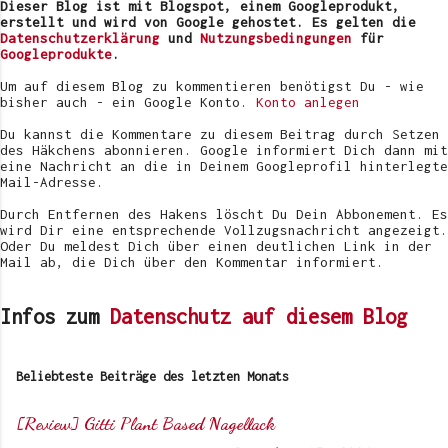
v
Dieser Blog ist mit Blogspot, einem Googleprodukt,
e
erstellt und wird von Google gehostet. Es gelten die
r
Datenschutzerklärung
und
Nutzungsbedingungen
für
ö
Googleprodukte
.
f
f
Um auf diesem Blog zu kommentieren benötigst Du - wie
e
bisher auch - ein Google Konto.
Konto anlegen
n
t
Du kannst die Kommentare zu diesem Beitrag durch Setzen
l
des Häkchens abonnieren. Google informiert Dich dann mit
i
eine Nachricht an die in Deinem Googleprofil hinterlegte
c
Mail-Adresse.
h
e
Durch Entfernen des Hakens löscht Du Dein Abbonement. Es
n
wird Dir eine entsprechende Vollzugsnachricht angezeigt.
Oder Du meldest Dich über einen deutlichen Link in der
Mail ab, die Dich über den Kommentar informiert.
Infos zum
Datenschutz auf diesem Blog
Beliebteste Beiträge des letzten Monats
[Review] Gitti Plant Based Nagellack