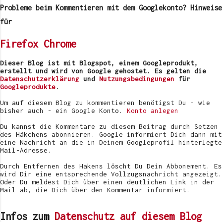
m
Probleme beim Kommentieren mit dem Googlekonto? Hinweise
m
e
für
n
t
Firefox
Chrome
a
r
v
Dieser Blog ist mit Blogspot, einem Googleprodukt,
e
erstellt und wird von Google gehostet. Es gelten die
r
Datenschutzerklärung
und
Nutzungsbedingungen
für
ö
Googleprodukte
.
f
f
Um auf diesem Blog zu kommentieren benötigst Du - wie
e
bisher auch - ein Google Konto.
Konto anlegen
n
t
Du kannst die Kommentare zu diesem Beitrag durch Setzen
l
des Häkchens abonnieren. Google informiert Dich dann mit
i
eine Nachricht an die in Deinem Googleprofil hinterlegte
c
Mail-Adresse.
h
e
Durch Entfernen des Hakens löscht Du Dein Abbonement. Es
n
wird Dir eine entsprechende Vollzugsnachricht angezeigt.
Oder Du meldest Dich über einen deutlichen Link in der
Mail ab, die Dich über den Kommentar informiert.
Infos zum
Datenschutz auf diesem Blog