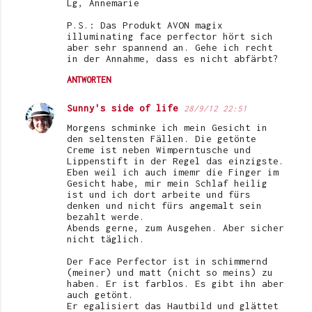
Lg, Annemarie
P.S.: Das Produkt AVON magix
illuminating face perfector hört sich
aber sehr spannend an. Gehe ich recht
in der Annahme, dass es nicht abfärbt?
ANTWORTEN
Sunny's side of life
28/9/12 22:51
Morgens schminke ich mein Gesicht in
den seltensten Fällen. Die getönte
Creme ist neben Wimperntusche und
Lippenstift in der Regel das einzigste.
Eben weil ich auch imemr die Finger im
Gesicht habe, mir mein Schlaf heilig
ist und ich dort arbeite und fürs
denken und nicht fürs angemalt sein
bezahlt werde.
Abends gerne, zum Ausgehen. Aber sicher
nicht täglich.
Der Face Perfector ist in schimmernd
(meiner) und matt (nicht so meins) zu
haben. Er ist farblos. Es gibt ihn aber
auch getönt.
Er egalisiert das Hautbild und glättet