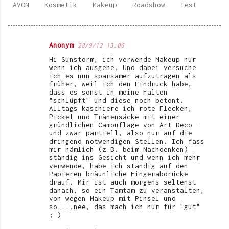
AVON
Kosmetik
Makeup
Roadshow
Test
Anonym
28/9/12 13:06
K
Hi Sunstorm, ich verwende Makeup nur
o
wenn ich ausgehe. Und dabei versuche
ich es nun sparsamer aufzutragen als
m
früher, weil ich den Eindruck habe,
dass es sonst in meine Falten
m
"schlüpft" und diese noch betont.
e
Alltags kaschiere ich rote Flecken,
Pickel und Tränensäcke mit einer
n
gründlichen Camouflage von Art Deco -
und zwar partiell, also nur auf die
t
dringend notwendigen Stellen. Ich fass
mir nämlich (z.B. beim Nachdenken)
a
ständig ins Gesicht und wenn ich mehr
r
verwende, habe ich ständig auf den
Papieren bräunliche Fingerabdrücke
e
drauf. Mir ist auch morgens seltenst
danach, so ein Tamtam zu veranstalten,
von wegen Makeup mit Pinsel und
so....nee, das mach ich nur für "gut"
;-)