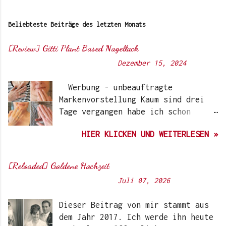
Beliebteste Beiträge des letzten Monats
[Review] Gitti Plant Based Nagellack
Von
Sunny's side of life
-
Dezember 15, 2024
Werbung - unbeauftragte
Markenvorstellung Kaum sind drei
Tage vergangen habe ich schon
wieder einen „Beauty-Tipp“ für
HIER KLICKEN UND WEITERLESEN »
Euch. Aber nach 6 Monate, wo ich
die Nagellacke bzw. den Remover
jetzt getestet habe, kann ich ein
[Reloaded] Goldene Hochzeit
durchwegs positives Ergebnis
Von
Sunny's side of life
-
Juli 07, 2026
vermelden. Die meisten dürften
Gitti Nagellacke schon von
Dieser Beitrag von mir stammt aus
Instagram kennen. Auch Ari hat auf
dem Jahr 2017. Ich werde ihn heute
ihrem Blog schon darüber