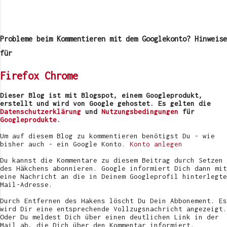
K
o
m
Probleme beim Kommentieren mit dem Googlekonto? Hinweise
m
e
für
n
t
Firefox
Chrome
a
r
v
Dieser Blog ist mit Blogspot, einem Googleprodukt,
e
erstellt und wird von Google gehostet. Es gelten die
r
Datenschutzerklärung
und
Nutzungsbedingungen
für
ö
Googleprodukte
.
f
f
Um auf diesem Blog zu kommentieren benötigst Du - wie
e
bisher auch - ein Google Konto.
Konto anlegen
n
t
Du kannst die Kommentare zu diesem Beitrag durch Setzen
l
des Häkchens abonnieren. Google informiert Dich dann mit
i
eine Nachricht an die in Deinem Googleprofil hinterlegte
c
Mail-Adresse.
h
e
Durch Entfernen des Hakens löscht Du Dein Abbonement. Es
n
wird Dir eine entsprechende Vollzugsnachricht angezeigt.
Oder Du meldest Dich über einen deutlichen Link in der
Mail ab, die Dich über den Kommentar informiert.