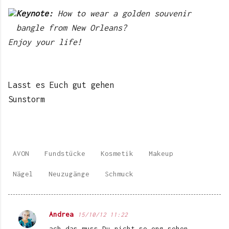
Keynote:
How to wear a golden souvenir
bangle from New Orleans?
Enjoy your life!
Lasst es Euch gut gehen
Sunstorm
AVON
Fundstücke
Kosmetik
Makeup
Nägel
Neuzugänge
Schmuck
Andrea
15/10/12 11:22
K
ach das muss Du nicht so eng sehen,