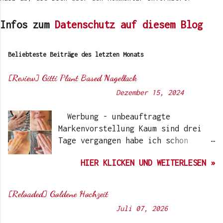
Infos zum
Datenschutz auf diesem Blog
Beliebteste Beiträge des letzten Monats
[Review] Gitti Plant Based Nagellack
Von
Sunny's side of life
-
Dezember 15, 2024
Werbung - unbeauftragte
Markenvorstellung Kaum sind drei
Tage vergangen habe ich schon
wieder einen „Beauty-Tipp“ für
HIER KLICKEN UND WEITERLESEN »
Euch. Aber nach 6 Monate, wo ich
die Nagellacke bzw. den Remover
jetzt getestet habe, kann ich ein
[Reloaded] Goldene Hochzeit
durchwegs positives Ergebnis
Von
Sunny's side of life
-
Juli 07, 2026
vermelden. Die meisten dürften