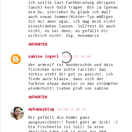
Ich sollte laut Farbberatung übrigens
(auch) kein Gold tragen. Bin ja (genau
wie Du, schriebst Du glaub ich mal)
auch sowas Sommer/Winter-Typ mäßiges.
Ist mir aber egal, ich mag mich nicht
einschränken lassen. Solltest Du auch
nicht, es sei denn, es gefällt Dir
wirklich nicht. Glg, Annemarie
ANTWORTEN
sabine ingerl
15/10/12 19:30
der armreif ist wunderschön und dein
fischchen eine echte rarität! das
türkis steht dir gut zu gesicht. ich
finde auch klasse, dass sich der
farbton etwas dunkler in den strümpfen
wiederholt! lieben gruß von sabine
ANTWORTEN
myhappyblog
16/10/12 20:15
Mir gefällt die Kombi ganz
ausgezeichnet!! Punkt geht an dich! :)
Die Fischkette ist toll! So eine
ähnlcihe habe ich in grün aus dem