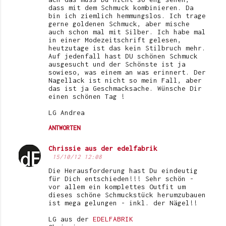
o
dass mit dem Schmuck kombinieren. Da
bin ich ziemlich hemmungslos. Ich trage
m
gerne goldenen Schmuck, aber mische
auch schon mal mit Silber. Ich habe mal
m
in einer Modezeitschrift gelesen,
e
heutzutage ist das kein Stilbruch mehr.
Auf jedenfall hast DU schönen Schmuck
n
ausgesucht und der Schönste ist ja
sowieso, was einem an was erinnert. Der
t
Nagellack ist nicht so mein Fall, aber
das ist ja Geschmacksache. Wünsche Dir
a
einen schönen Tag !
r
LG Andrea
e
ANTWORTEN
Chrissie aus der edelfabrik
15/10/12 12:08
Die Herausforderung hast Du eindeutig
für Dich entschieden!!! Sehr schön -
vor allem ein komplettes Outfit um
dieses schöne Schmuckstück herumzubauen
ist mega gelungen - inkl. der Nägel!!
LG aus der
EDELFABRIK