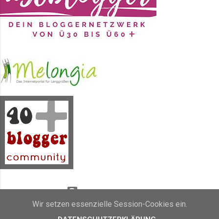
Nacht zum Tag mache. Durcharbeite.
Durchfeiere. Durchrede. Durch...
was auch immer . Schlafmangel
ausgleichen zu müssen,
möglicherweise 1-2 Nächte gar
nicht zu schlafen, weil ich
Wichtiges zu tun habe...
Powered by Blogger
Wir setzen essenzielle Session-Cookies ein.
Inhalt und Bilder sind Eigentum von Sunny's side of life (2011 - 2019)