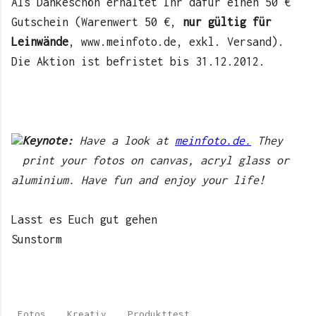
Als Dankeschön erhaltet
I
hr dafür einen 50 €
Gutschein
(Warenwert 50 €,
nur gültig für
Leinwände
, www.meinfoto.de, exkl. Versand).
Die Aktion ist befristet bis 31.12.2012.
Keynote:
Have a look at
meinfoto.de.
They
print your fotos on canvas, acryl glass or
aluminium. Have fun and enjoy your life!
Lasst es Euch gut gehen
Sunstorm
Fotos
Kreativ
Produkttest