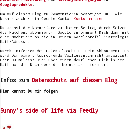
Datenschutzerklärung
und
Nutzungsbedingungen
für
ö
Googleprodukte
.
f
f
Um auf diesem Blog zu kommentieren benötigst Du - wie
e
bisher auch - ein Google Konto.
Konto anlegen
n
t
Du kannst die Kommentare zu diesem Beitrag durch Setzen
l
des Häkchens abonnieren. Google informiert Dich dann mit
i
eine Nachricht an die in Deinem Googleprofil hinterlegte
c
Mail-Adresse.
h
e
Durch Entfernen des Hakens löscht Du Dein Abbonement. Es
n
wird Dir eine entsprechende Vollzugsnachricht angezeigt.
Oder Du meldest Dich über einen deutlichen Link in der
Mail ab, die Dich über den Kommentar informiert.
Infos zum
Datenschutz auf diesem Blog
Hier kannst Du mir folgen
Sunny's side of life via Feedly