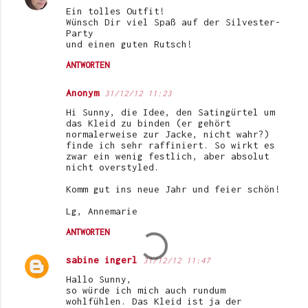
Ein tolles Outfit!
n
Wünsch Dir viel Spaß auf der Silvester-
Party
t
und einen guten Rutsch!
a
ANTWORTEN
r
Anonym
e
31/12/12 11:23
Hi Sunny, die Idee, den Satingürtel um
das Kleid zu binden (er gehört
normalerweise zur Jacke, nicht wahr?)
finde ich sehr raffiniert. So wirkt es
zwar ein wenig festlich, aber absolut
nicht overstyled.
Komm gut ins neue Jahr und feier schön!
Lg, Annemarie
ANTWORTEN
sabine ingerl
31/12/12 11:47
Hallo Sunny,
so würde ich mich auch rundum
wohlfühlen. Das Kleid ist ja der