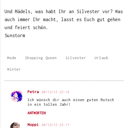
Und Mädels, was habt Ihr an Silvester vor? Was
auch immer Ihr macht, lasst es Euch gut gehen
und feiert schön.
Sunstorm
Mode
Shopping Queen
Silvester
Urlaub
Winter
Petra
30/12/12 22:15
K
Ich wünsch dir auch einen guten Rutsch
o
in ein tolles Jahr!
m
ANTWORTEN
m
Moppi
30/12/12 23:17
e