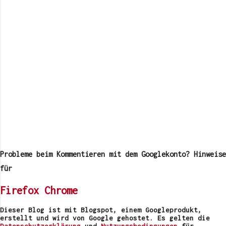
K
o
m
Probleme beim Kommentieren mit dem Googlekonto? Hinweise
m
e
für
n
t
Firefox
Chrome
a
r
v
Dieser Blog ist mit Blogspot, einem Googleprodukt,
e
erstellt und wird von Google gehostet. Es gelten die
r