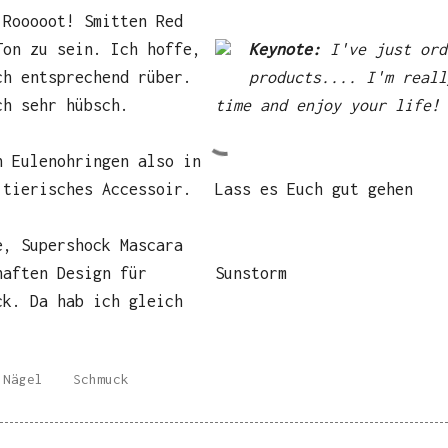
 Rooooot! Smitten Red
Ton zu sein. Ich hoffe,
Keynote:
I've just ord
ch entsprechend rüber.
products.... I'm reall
ch sehr hübsch.
time and enjoy your life!
n Eulenohringen also in
 tierisches Accessoir.
Lass es Euch gut gehen
e, Supershock Mascara
haften Design für
Sunstorm
ck. Da hab ich gleich
Nägel
Schmuck