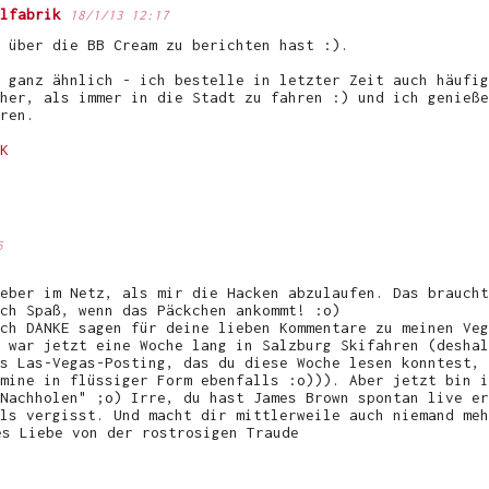
lfabrik
18/1/13 12:17
 über die BB Cream zu berichten hast :).
 ganz ähnlich - ich bestelle in letzter Zeit auch häufig
her, als immer in die Stadt zu fahren :) und ich genieße
ren.
K
6
eber im Netz, als mir die Hacken abzulaufen. Das braucht
ch Spaß, wenn das Päckchen ankommt! :o)
ch DANKE sagen für deine lieben Kommentare zu meinen Veg
 war jetzt eine Woche lang in Salzburg Skifahren (deshal
s Las-Vegas-Posting, das du diese Woche lesen konntest, 
mine in flüssiger Form ebenfalls :o))). Aber jetzt bin i
Nachholen" ;o) Irre, du hast James Brown spontan live er
ls vergisst. Und macht dir mittlerweile auch niemand meh
es Liebe von der rostrosigen Traude