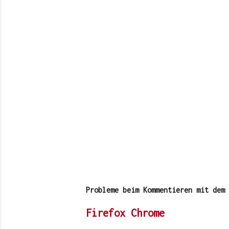
K
o
m
m
Probleme beim Kommentieren mit dem 
e
n
Firefox
Chrome
t
a