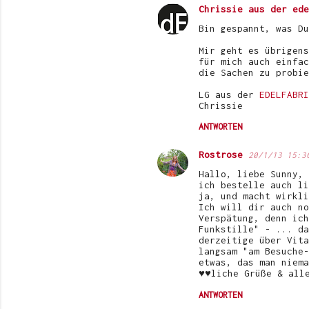
Chrissie aus der ede
K
Bin gespannt, was Du
o
Mir geht es übrigens
m
für mich auch einfac
die Sachen zu probie
m
e
LG aus der
EDELFABRI
Chrissie
n
ANTWORTEN
t
a
Rostrose
20/1/13 15:3
r
Hallo, liebe Sunny,
ich bestelle auch li
e
ja, und macht wirkli
Ich will dir auch no
Verspätung, denn ich
Funkstille" - ... da
derzeitige über Vita
langsam "am Besuche-
etwas, das man niema
♥♥liche Grüße & all
ANTWORTEN