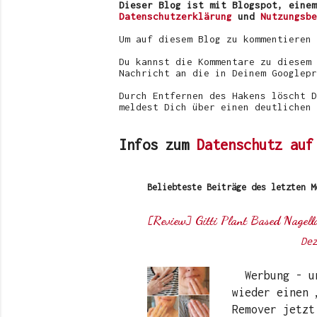
r
Dieser Blog ist mit Blogspot, einem
v
Datenschutzerklärung
und
Nutzungsbe
e
r
Um auf diesem Blog zu kommentieren
ö
f
Du kannst die Kommentare zu diesem 
f
Nachricht an die in Deinem Googlepr
e
n
Durch Entfernen des Hakens löscht D
t
meldest Dich über einen deutlichen 
l
i
c
Infos zum
Datenschutz auf
h
e
n
Beliebteste Beiträge des letzten M
[Review] Gitti Plant Based Nagell
Von
Sunny's side of life
-
De
Werbung - unb
wieder einen 
Remover jetzt