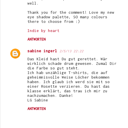
well.
Thank you for the comment! Love my new
eye shadow palette, SO many colours
there to choose from :)
Indie by heart
ANTWORTEN
sabine ingerl
2/5/13 22:22
Das Kleid hast Du gut gerettet. Wär
wirklich schade drum gewesen. Zumal Dir
die Farbe so gut steht.
Ich hab unzählige T-shirts, die auf
geheimnisvolle Weise Löcher bekommen
haben. Ich glaub ich werd sie mit so
einer Rosette verzieren. Du hast das
klasse erklärt, das trau ich mir zu
nachzumachen. Danke!
LG Sabine
ANTWORTEN