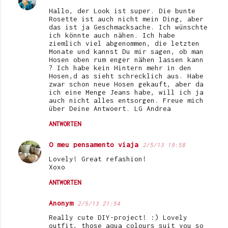
Hallo, der Look ist super. Die bunte
Rosette ist auch nicht mein Ding, aber
das ist ja Geschmacksache. Ich wünschte
ich könnte auch nähen. Ich habe
ziemlich viel abgenommen, die letzten
Monate und kannst Du mir sagen, ob man
Hosen oben rum enger nähen lassen kann
? Ich habe kein Hintern mehr in den
Hosen,d as sieht schrecklich aus. Habe
zwar schon neue Hosen gekauft, aber da
ich eine Menge Jeans habe, will ich ja
auch nicht alles entsorgen. Freue mich
über Deine Antwoert. LG Andrea
ANTWORTEN
O meu pensamento viaja
2/5/13 19:58
Lovely! Great refashion!
Xoxo
ANTWORTEN
Anonym
2/5/13 21:54
Really cute DIY-project! :) Lovely
outfit, those aqua colours suit you so