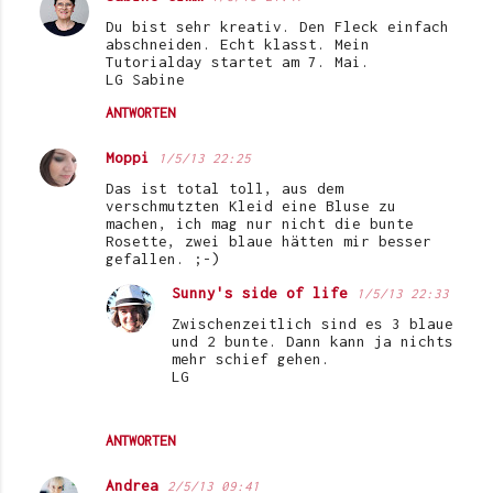
Du bist sehr kreativ. Den Fleck einfach
abschneiden. Echt klasst. Mein
Tutorialday startet am 7. Mai.
LG Sabine
ANTWORTEN
Moppi
1/5/13 22:25
Das ist total toll, aus dem
verschmutzten Kleid eine Bluse zu
machen, ich mag nur nicht die bunte
Rosette, zwei blaue hätten mir besser
gefallen. ;-)
Sunny's side of life
1/5/13 22:33
Zwischenzeitlich sind es 3 blaue
und 2 bunte. Dann kann ja nichts
mehr schief gehen.
LG
ANTWORTEN
Andrea
2/5/13 09:41