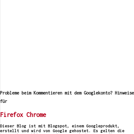
K
o
m
Probleme beim Kommentieren mit dem Googlekonto? Hinweise
m
e
für
n
t
Firefox
Chrome
a
r
v
Dieser Blog ist mit Blogspot, einem Googleprodukt,
e
erstellt und wird von Google gehostet. Es gelten die