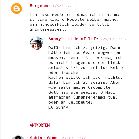
Burgdame
1/5/13 21:23
K
Ich muss gestehen, dass ich nicht mal
o
so eine kleine Rosette selber mache,
bin handwerklich leider so total
m
uninteressiert.
m
Sunny's side of life
1/5/13 21:31
e
Dafür bin ich zu geizig. Dann
n
hätte ich das Gwand wegwerfen
müssen, denn mit Fleck mag ich
t
es nicht tragen und der Fleck
selbst sitzt zu Tief für Kette
a
oder Brosche.
Kaufen wollte ich auch nichts,
r
dafür bin ich zu geizig. Aber
e
wie sagte meine Großmutter -
Gott hab sie seelig. S'Maul
aufmachen (unangenehmes tun)
oder an Geldbeutel.
LG Sunny
ANTWORTEN
Sabine Gimm
1/5/13 21:47