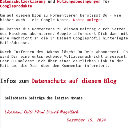
r
Datenschutzerklärung
und
Nutzungsbedingungen
für
ö
Googleprodukte
.
f
f
Um auf diesem Blog zu kommentieren benötigst Du - wie
e
bisher auch - ein Google Konto.
Konto anlegen
n
t
Du kannst die Kommentare zu diesem Beitrag durch Setzen
l
des Häkchens abonnieren. Google informiert Dich dann mit
i
eine Nachricht an die in Deinem Googleprofil hinterlegte
c
Mail-Adresse.
h
e
Durch Entfernen des Hakens löscht Du Dein Abbonement. Es
n
wird Dir eine entsprechende Vollzugsnachricht angezeigt.
Oder Du meldest Dich über einen deutlichen Link in der
Mail ab, die Dich über den Kommentar informiert.
Infos zum
Datenschutz auf diesem Blog
Beliebteste Beiträge des letzten Monats
[Review] Gitti Plant Based Nagellack
Von
Sunny's side of life
-
Dezember 15, 2024