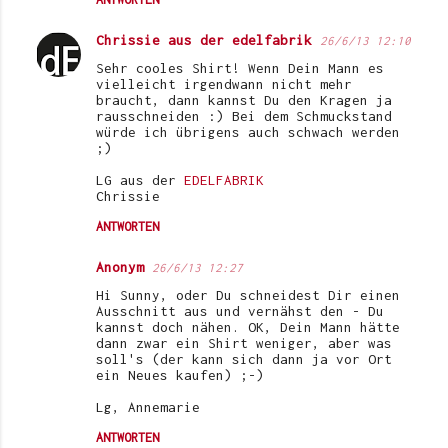
r
Chrissie aus der edelfabrik
26/6/13 12:10
e
Sehr cooles Shirt! Wenn Dein Mann es
vielleicht irgendwann nicht mehr
braucht, dann kannst Du den Kragen ja
rausschneiden :) Bei dem Schmuckstand
würde ich übrigens auch schwach werden
;)
LG aus der
EDELFABRIK
Chrissie
ANTWORTEN
Anonym
26/6/13 12:27
Hi Sunny, oder Du schneidest Dir einen
Ausschnitt aus und vernähst den - Du
kannst doch nähen. OK, Dein Mann hätte
dann zwar ein Shirt weniger, aber was
soll's (der kann sich dann ja vor Ort
ein Neues kaufen) ;-)
Lg, Annemarie
ANTWORTEN