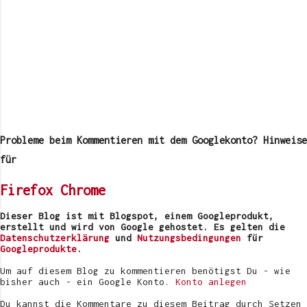
K
o
m
Probleme beim Kommentieren mit dem Googlekonto? Hinweise
m
e
für
n
t
Firefox
Chrome
a
r
v
Dieser Blog ist mit Blogspot, einem Googleprodukt,
e
erstellt und wird von Google gehostet. Es gelten die
r
Datenschutzerklärung
und
Nutzungsbedingungen
für
ö
Googleprodukte
.
f
f
Um auf diesem Blog zu kommentieren benötigst Du - wie
e
bisher auch - ein Google Konto.
Konto anlegen
n
t
Du kannst die Kommentare zu diesem Beitrag durch Setzen