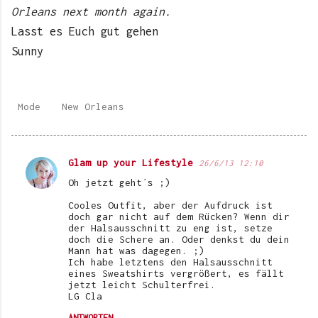
Orleans next month again.
Lasst es Euch gut gehen
Sunny
Mode
New Orleans
Glam up your Lifestyle
26/6/13 12:10
K
Oh jetzt geht´s ;)
o
Cooles Outfit, aber der Aufdruck ist
m
doch gar nicht auf dem Rücken? Wenn dir
der Halsausschnitt zu eng ist, setze
m
doch die Schere an. Oder denkst du dein
e
Mann hat was dagegen. ;)
Ich habe letztens den Halsausschnitt
n
eines Sweatshirts vergrößert, es fällt
jetzt leicht Schulterfrei.
t
LG Cla
a
ANTWORTEN