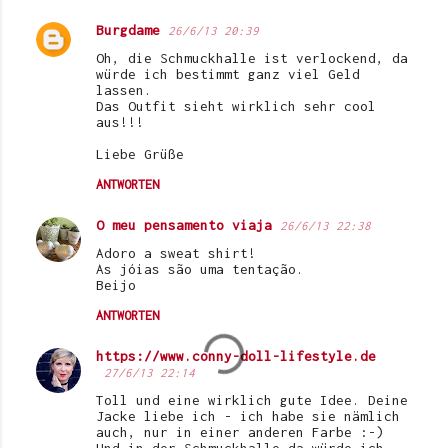
Burgdame
26/6/13 20:39
Oh, die Schmuckhalle ist verlockend, da
würde ich bestimmt ganz viel Geld
lassen.
Das Outfit sieht wirklich sehr cool
aus!!!
Liebe Grüße
ANTWORTEN
O meu pensamento viaja
26/6/13 22:38
Adoro a sweat shirt!
As jóias são uma tentação.
Beijo
ANTWORTEN
https://www.conny-doll-lifestyle.de
27/6/13 22:14
Toll und eine wirklich gute Idee. Deine
Jacke liebe ich - ich habe sie nämlich
auch, nur in einer anderen Farbe :-)
Und in der Schmuckhalle da würde ich