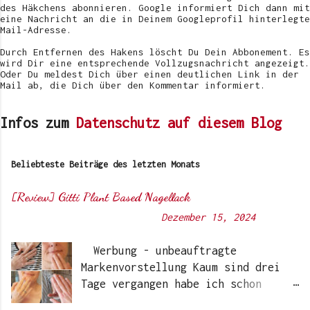
l
des Häkchens abonnieren. Google informiert Dich dann mit
i
eine Nachricht an die in Deinem Googleprofil hinterlegte
c
Mail-Adresse.
h
e
Durch Entfernen des Hakens löscht Du Dein Abbonement. Es
n
wird Dir eine entsprechende Vollzugsnachricht angezeigt.
Oder Du meldest Dich über einen deutlichen Link in der
Mail ab, die Dich über den Kommentar informiert.
Infos zum
Datenschutz auf diesem Blog
Beliebteste Beiträge des letzten Monats
[Review] Gitti Plant Based Nagellack
Von
Sunny's side of life
-
Dezember 15, 2024
Werbung - unbeauftragte
Markenvorstellung Kaum sind drei
Tage vergangen habe ich schon
wieder einen „Beauty-Tipp“ für