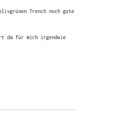
olivgrünen Trench noch gute
rt da für mích irgendwie