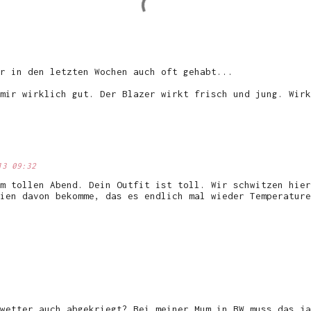
r in den letzten Wochen auch oft gehabt...
mir wirklich gut. Der Blazer wirkt frisch und jung. Wirk
13 09:32
m tollen Abend. Dein Outfit ist toll. Wir schwitzen hier
ien davon bekomme, das es endlich mal wieder Temperature
wetter auch abgekriegt? Bei meiner Mum in BW muss das ja