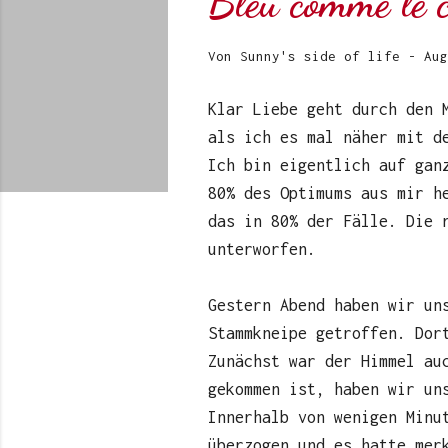
Bleu comme le 
Von
Sunny's side of life
-
Aug
Klar Liebe geht durch den 
als ich es mal näher mit d
Ich bin eigentlich auf gan
80% des Optimums aus mir h
das in 80% der Fälle. Die 
unterworfen.
Gestern Abend haben wir un
Stammkneipe getroffen. Dor
Zunächst war der Himmel au
gekommen ist, haben wir un
Innerhalb von wenigen Minu
überzogen und es hatte mer