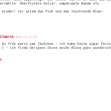
erzählte. Überflutete Keller, umgekippte Bäume etc.
 wieder! Vor allem das Pink und das leuchtende Blau!
lfabrik
8/8/13 12:25
 Du froh warst ums Jäckchen - ich habe heute sogar Perlo
:) - ich finde übrigens Deine weiße Bluse ganz wundersch
K