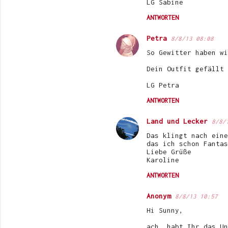
LG Sabine
m
ANTWORTEN
m
e
Petra
8/8/13 08:08
n
So Gewitter haben wi
t
Dein Outfit gefällt 
a
LG Petra
r
ANTWORTEN
e
Land und Lecker
8/8/
Das klingt nach eine
das ich schon Fantas
Liebe Grüße
Karoline
ANTWORTEN
Anonym
8/8/13 10:57
Hi Sunny,
ach, habt Ihr das Un