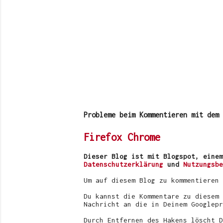
K
o
m
m
Probleme beim Kommentieren mit dem 
e
n
Firefox
Chrome
t
a
r
Dieser Blog ist mit Blogspot, einem
v
Datenschutzerklärung
und
Nutzungsbe
e
r
Um auf diesem Blog zu kommentieren
ö
f
Du kannst die Kommentare zu diesem 
f
Nachricht an die in Deinem Googlepr
e
n
Durch Entfernen des Hakens löscht D