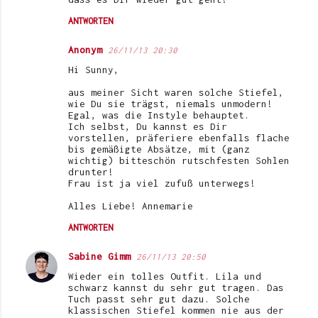
ANTWORTEN
Anonym
26/11/13 20:30
Hi Sunny,
aus meiner Sicht waren solche Stiefel,
wie Du sie trägst, niemals unmodern!
Egal, was die Instyle behauptet.
Ich selbst, Du kannst es Dir
vorstellen, präferiere ebenfalls flache
bis gemäßigte Absätze, mit (ganz
wichtig) bitteschön rutschfesten Sohlen
drunter!
Frau ist ja viel zufuß unterwegs!
Alles Liebe! Annemarie
ANTWORTEN
Sabine Gimm
26/11/13 20:50
Wieder ein tolles Outfit. Lila und
schwarz kannst du sehr gut tragen. Das
Tuch passt sehr gut dazu. Solche
klassischen Stiefel kommen nie aus der