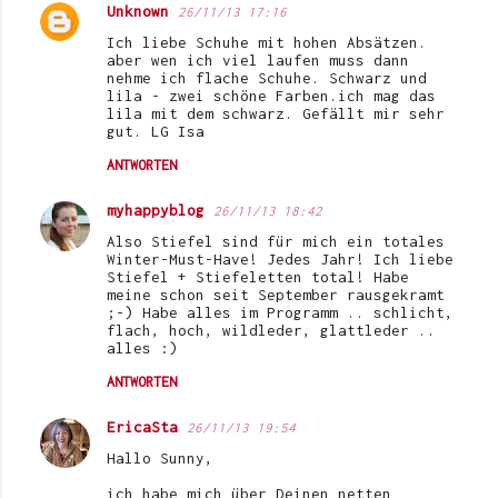
Unknown
26/11/13 17:16
Ich liebe Schuhe mit hohen Absätzen.
aber wen ich viel laufen muss dann
nehme ich flache Schuhe. Schwarz und
lila - zwei schöne Farben.ich mag das
lila mit dem schwarz. Gefällt mir sehr
gut. LG Isa
ANTWORTEN
myhappyblog
26/11/13 18:42
Also Stiefel sind für mich ein totales
Winter-Must-Have! Jedes Jahr! Ich liebe
Stiefel + Stiefeletten total! Habe
meine schon seit September rausgekramt
;-) Habe alles im Programm .. schlicht,
flach, hoch, wildleder, glattleder ..
alles :)
ANTWORTEN
EricaSta
26/11/13 19:54
Hallo Sunny,
ich habe mich über Deinen netten