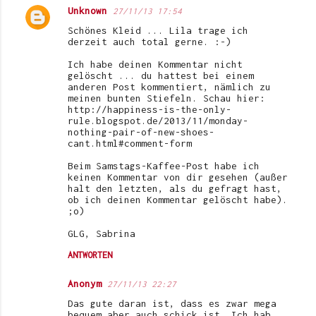
Unknown
27/11/13 17:54
Schönes Kleid ... Lila trage ich
derzeit auch total gerne. :-)
Ich habe deinen Kommentar nicht
gelöscht ... du hattest bei einem
anderen Post kommentiert, nämlich zu
meinen bunten Stiefeln. Schau hier:
http://happiness-is-the-only-
rule.blogspot.de/2013/11/monday-
nothing-pair-of-new-shoes-
cant.html#comment-form
Beim Samstags-Kaffee-Post habe ich
keinen Kommentar von dir gesehen (außer
halt den letzten, als du gefragt hast,
ob ich deinen Kommentar gelöscht habe).
;o)
GLG, Sabrina
ANTWORTEN
Anonym
27/11/13 22:27
Das gute daran ist, dass es zwar mega
bequem aber auch schick ist. Ich hab