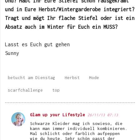
Und? Habt Ihr Eure Stiefel schon rausgekramt
und in Eure Herbst/Wintergarderobe integriert?
Tragt und mögt Ihr flache Stiefel oder ist ein
Absatz auch im Winter für Euch ein MUSS?
Lasst es Euch gut gehen
Sunny
betucht am Dienstag
Herbst
Mode
scarfchallenge
top
Glam up your Lifestyle
26/11/13 07:13
K
Schwarze Kleider mag ich sowieso, die
o
kann man immer individuell kombinieren.
Mal schlicht oder farblich aufpeppen
m
wie du heute. Sehr schön passt der