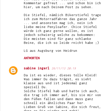
Kommentar gefreut ... und schon bin ich
hier, um nach Deinem Post zu sehen.
Die Stiefel, nämlich Bikerstiefel trage
ich zum Motorradfahren das ganze Jahr
... und ansonsten mag ich, nein ich
liebe meine Penyloafer. Chice Stiefel
würde ich ganz gerne wollen, es ist
jedoch schwierig welche zu bekommen:
Die meisten sind für ganz schlanke
Beine, die ich so leide rnicht habe ;)
LG aus Augsburg von Heidrun
ANTWORTEN
sabine ingerl
26/11/13 20:19
Da ist es wieder, dieses tolle Kleid!
Was immer Du dazu trägst, es sieht
klasse aus und ist jedesmal ganz
speziell Du.
Solche Stiefel hab und hatte ich auch,
die trag ich immer auf, bis sie mir von
den Füßen fallen und dann muss ganz
schnell ein ähnliches Paar her.
Lieben Gruß von Sabine, die sich freut,
dass es Dir wieder gut geht!