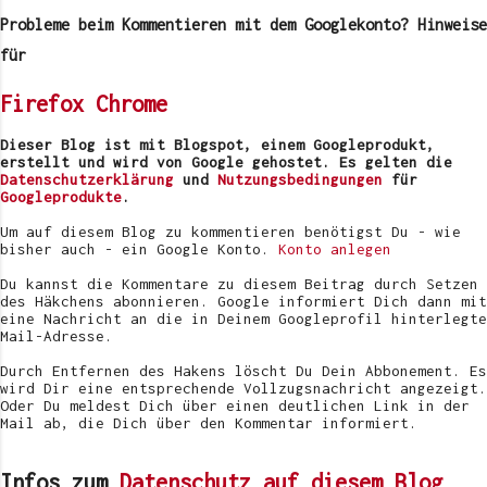
o
m
Probleme beim Kommentieren mit dem Googlekonto? Hinweise
m
e
für
n
t
Firefox
Chrome
a
r
v
Dieser Blog ist mit Blogspot, einem Googleprodukt,
e
erstellt und wird von Google gehostet. Es gelten die
r
Datenschutzerklärung
und
Nutzungsbedingungen
für
ö
Googleprodukte
.
f
f
Um auf diesem Blog zu kommentieren benötigst Du - wie
e
bisher auch - ein Google Konto.
Konto anlegen
n
t
Du kannst die Kommentare zu diesem Beitrag durch Setzen
l
des Häkchens abonnieren. Google informiert Dich dann mit
i
eine Nachricht an die in Deinem Googleprofil hinterlegte
c
Mail-Adresse.
h
e
Durch Entfernen des Hakens löscht Du Dein Abbonement. Es
n
wird Dir eine entsprechende Vollzugsnachricht angezeigt.
Oder Du meldest Dich über einen deutlichen Link in der
Mail ab, die Dich über den Kommentar informiert.
Infos zum
Datenschutz auf diesem Blog