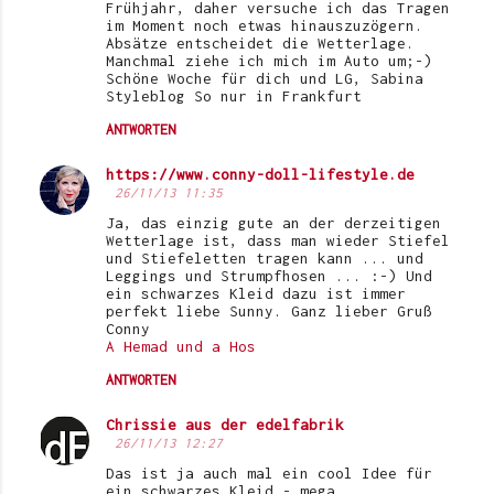
Frühjahr, daher versuche ich das Tragen
im Moment noch etwas hinauszuzögern.
Absätze entscheidet die Wetterlage.
Manchmal ziehe ich mich im Auto um;-)
Schöne Woche für dich und LG, Sabina
Styleblog So nur in Frankfurt
ANTWORTEN
https://www.conny-doll-lifestyle.de
26/11/13 11:35
Ja, das einzig gute an der derzeitigen
Wetterlage ist, dass man wieder Stiefel
und Stiefeletten tragen kann ... und
Leggings und Strumpfhosen ... :-) Und
ein schwarzes Kleid dazu ist immer
perfekt liebe Sunny. Ganz lieber Gruß
Conny
A Hemad und a Hos
ANTWORTEN
Chrissie aus der edelfabrik
26/11/13 12:27
Das ist ja auch mal ein cool Idee für
ein schwarzes Kleid - mega