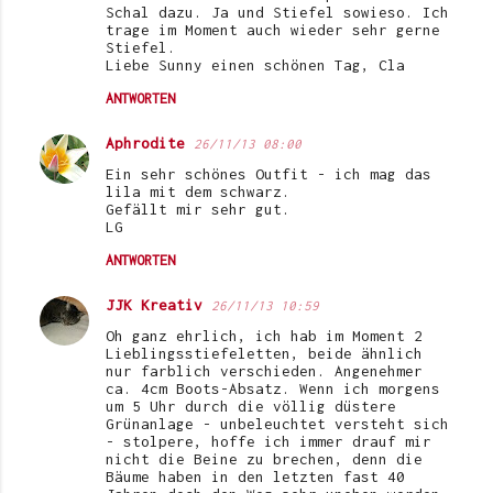
Schal dazu. Ja und Stiefel sowieso. Ich
m
trage im Moment auch wieder sehr gerne
e
Stiefel.
Liebe Sunny einen schönen Tag, Cla
n
ANTWORTEN
t
a
Aphrodite
26/11/13 08:00
r
Ein sehr schönes Outfit - ich mag das
lila mit dem schwarz.
e
Gefällt mir sehr gut.
LG
ANTWORTEN
JJK Kreativ
26/11/13 10:59
Oh ganz ehrlich, ich hab im Moment 2
Lieblingsstiefeletten, beide ähnlich
nur farblich verschieden. Angenehmer
ca. 4cm Boots-Absatz. Wenn ich morgens
um 5 Uhr durch die völlig düstere
Grünanlage - unbeleuchtet versteht sich
- stolpere, hoffe ich immer drauf mir
nicht die Beine zu brechen, denn die
Bäume haben in den letzten fast 40