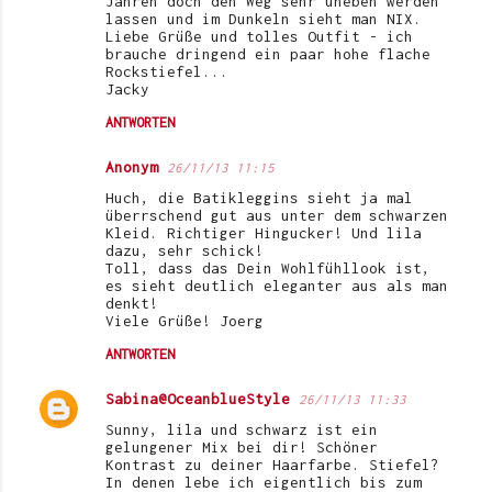
Jahren doch den Weg sehr uneben werden
lassen und im Dunkeln sieht man NIX.
Liebe Grüße und tolles Outfit - ich
brauche dringend ein paar hohe flache
Rockstiefel...
Jacky
ANTWORTEN
Anonym
26/11/13 11:15
Huch, die Batikleggins sieht ja mal
überrschend gut aus unter dem schwarzen
Kleid. Richtiger Hingucker! Und lila
dazu, sehr schick!
Toll, dass das Dein Wohlfühllook ist,
es sieht deutlich eleganter aus als man
denkt!
Viele Grüße! Joerg
ANTWORTEN
Sabina@OceanblueStyle
26/11/13 11:33
Sunny, lila und schwarz ist ein
gelungener Mix bei dir! Schöner
Kontrast zu deiner Haarfarbe. Stiefel?
In denen lebe ich eigentlich bis zum