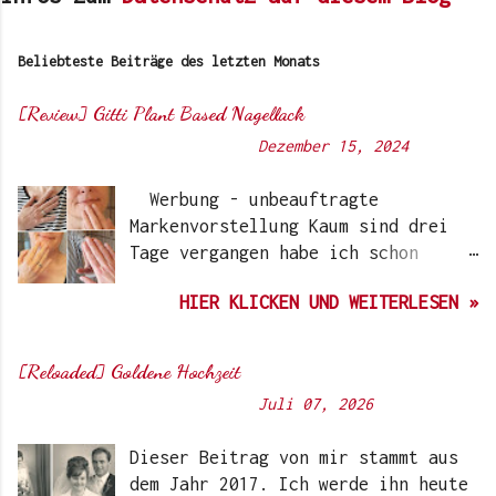
Beliebteste Beiträge des letzten Monats
[Review] Gitti Plant Based Nagellack
Von
Sunny's side of life
-
Dezember 15, 2024
Werbung - unbeauftragte
Markenvorstellung Kaum sind drei
Tage vergangen habe ich schon
wieder einen „Beauty-Tipp“ für
HIER KLICKEN UND WEITERLESEN »
Euch. Aber nach 6 Monate, wo ich
die Nagellacke bzw. den Remover
jetzt getestet habe, kann ich ein
[Reloaded] Goldene Hochzeit
durchwegs positives Ergebnis
Von
Sunny's side of life
-
Juli 07, 2026
vermelden. Die meisten dürften
Gitti Nagellacke schon von
Dieser Beitrag von mir stammt aus
Instagram kennen. Auch Ari hat auf
dem Jahr 2017. Ich werde ihn heute
ihrem Blog schon darüber