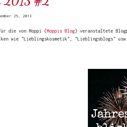
ck 2013 #2
ember 25, 2013
 für
die von Moppi (
Moppis Blog
) veranstaltete Blog
iken wie "Lieblingskosmetik", "Lieblingsblogs" usw
: