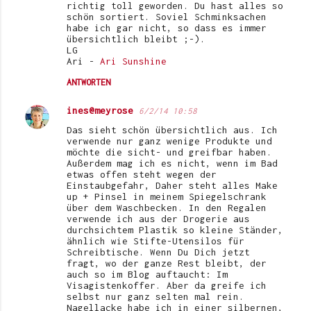
richtig toll geworden. Du hast alles so
schön sortiert. Soviel Schminksachen
habe ich gar nicht, so dass es immer
übersichtlich bleibt ;-).
LG
Ari -
Ari Sunshine
ANTWORTEN
ines@meyrose
6/2/14 10:58
Das sieht schön übersichtlich aus. Ich
verwende nur ganz wenige Produkte und
möchte die sicht- und greifbar haben.
Außerdem mag ich es nicht, wenn im Bad
etwas offen steht wegen der
Einstaubgefahr, Daher steht alles Make
up + Pinsel in meinem Spiegelschrank
über dem Waschbecken. In den Regalen
verwende ich aus der Drogerie aus
durchsichtem Plastik so kleine Ständer,
ähnlich wie Stifte-Utensilos für
Schreibtische. Wenn Du Dich jetzt
fragt, wo der ganze Rest bleibt, der
auch so im Blog auftaucht: Im
Visagistenkoffer. Aber da greife ich
selbst nur ganz selten mal rein.
Nagellacke habe ich in einer silbernen,