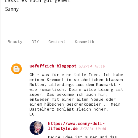
Lasst es Euch gut gehen.
Sunny
Beauty
DIY
Gesicht
Kosmetik
uefuffzich-blogspot
5/2/14 18:16
K
OH - was für eine tolle Idee. Ich habe
o
meinen Krempel in so ähnlichen blassen
Butten, allerdings aus dem Baumarkt -
m
wie romantisch! Deine wilde Lösung ist
super. Das bekomme ich auch hin,
m
entweder mit einer alten Vogue oder
e
einem hübschen Geschenkpapier... Mein
Bastelherz schlägt gleich höher!
n
LG
t
https://www.conny-doll-
lifestyle.de
5/2/14 19:46
a
Deine Idee ist super und das