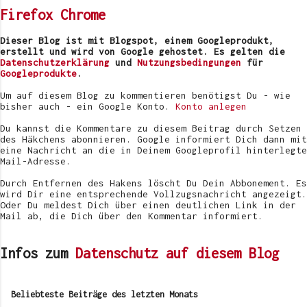
t
Firefox
Chrome
a
r
v
Dieser Blog ist mit Blogspot, einem Googleprodukt,
e
erstellt und wird von Google gehostet. Es gelten die
r
Datenschutzerklärung
und
Nutzungsbedingungen
für
ö
Googleprodukte
.
f
f
Um auf diesem Blog zu kommentieren benötigst Du - wie
e
bisher auch - ein Google Konto.
Konto anlegen
n
t
Du kannst die Kommentare zu diesem Beitrag durch Setzen
l
des Häkchens abonnieren. Google informiert Dich dann mit
i
eine Nachricht an die in Deinem Googleprofil hinterlegte
c
Mail-Adresse.
h
e
Durch Entfernen des Hakens löscht Du Dein Abbonement. Es
n
wird Dir eine entsprechende Vollzugsnachricht angezeigt.
Oder Du meldest Dich über einen deutlichen Link in der
Mail ab, die Dich über den Kommentar informiert.
Infos zum
Datenschutz auf diesem Blog
Beliebteste Beiträge des letzten Monats