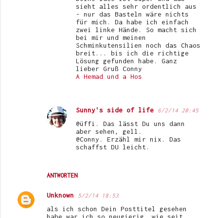
r
sieht alles sehr ordentlich aus
e
- nur das Basteln wäre nichts
für mich. Da habe ich einfach
zwei linke Hände. So macht sich
bei mir und meinen
Schminkutensilien noch das Chaos
breit... bis ich die richtige
Lösung gefunden habe. Ganz
lieber Gruß Conny
A Hemad und a Hos
Sunny's side of life
6/2/14 20:45
@üffi. Das lässt Du uns dann
aber sehen, gell.
@Conny. Erzähl mir nix. Das
schaffst DU leicht.
ANTWORTEN
Unknown
5/2/14 18:53
als ich schon Dein Posttitel gesehen
habe war ich so neugierig, wie seit