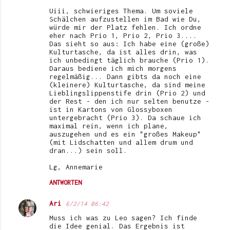
Uiii, schwieriges Thema. Um soviele
Schälchen aufzustellen im Bad wie Du,
würde mir der Platz fehlen. Ich ordne
eher nach Prio 1, Prio 2, Prio 3....
Das sieht so aus: Ich habe eine (große)
Kulturtasche, da ist alles drin, was
ich unbedingt täglich brauche (Prio 1).
Daraus bediene ich mich morgens
regelmäßig... Dann gibts da noch eine
(kleinere) Kulturtasche, da sind meine
Lieblingslippenstife drin (Prio 2) und
der Rest - den ich nur selten benutze -
ist in Kartons von Glossyboxen
untergebracht (Prio 3). Da schaue ich
maximal rein, wenn ich plane,
auszugehen und es ein "großes Makeup"
(mit Lidschatten und allem drum und
dran...) sein soll.
Lg, Annemarie
ANTWORTEN
Ari
6/2/14 06:42
Muss ich was zu Leo sagen? Ich finde
die Idee genial. Das Ergebnis ist