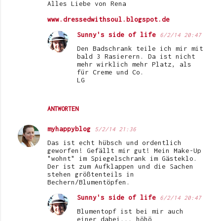
Alles Liebe von Rena
www.dressedwithsoul.blogspot.de
Sunny's side of life
6/2/14 20:47
Den Badschrank teile ich mir mit
bald 3 Rasierern. Da ist nicht
mehr wirklich mehr Platz, als
für Creme und Co.
LG
ANTWORTEN
myhappyblog
5/2/14 21:36
Das ist echt hübsch und ordentlich
geworfen! Gefällt mir gut! Mein Make-Up
"wohnt" im Spiegelschrank im Gästeklo.
Der ist zum Aufklappen und die Sachen
stehen größtenteils in
Bechern/Blumentöpfen.
Sunny's side of life
6/2/14 20:47
Blumentopf ist bei mir auch
einer dabei... höhö