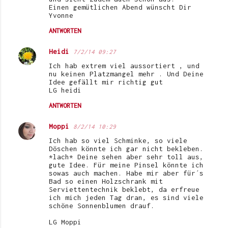
Einen gemütlichen Abend wünscht Dir
Yvonne
ANTWORTEN
Heidi
7/2/14 09:27
Ich hab extrem viel aussortiert , und
nu keinen Platzmangel mehr . Und Deine
Idee gefällt mir richtig gut
LG heidi
ANTWORTEN
Moppi
8/2/14 10:29
Ich hab so viel Schminke, so viele
Döschen könnte ich gar nicht bekleben.
*lach* Deine sehen aber sehr toll aus,
gute Idee. Für meine Pinsel könnte ich
sowas auch machen. Habe mir aber für´s
Bad so einen Holzschrank mit
Serviettentechnik beklebt, da erfreue
ich mich jeden Tag dran, es sind viele
schöne Sonnenblumen drauf.
LG Moppi