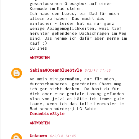
geschlossenen Glossybox auf einer
Kommode im Bad stehen.
Ich habe den Luxus, ein Bad für mich
allein zu haben. Das macht das
einfacher - leider hat es nur ganz
wenige Ablagemöglichkeiten, weil tief
herunter gehendende Dachschrägen im Weg
sind. Das nehme ich dafür aber gerne im
Kauf :)
LG Ines
ANTWORTEN
Sabina@OceanblueStyle
6/2/14 11:46
An mein einigermaßen, nur für mich,
durchschauberes, geordnetes Chaos mag
ich gar nicht denken. Da hast du für
dich aber eine geniale Lösung gefunden.
Also von jetzt an hätte ich immer gute
Laune, wenn ich das tolle Leomuster im
Bad sehen würde;-) LG Sabin
OceanblueStyle
ANTWORTEN
Unknown
6/2/14 14:45