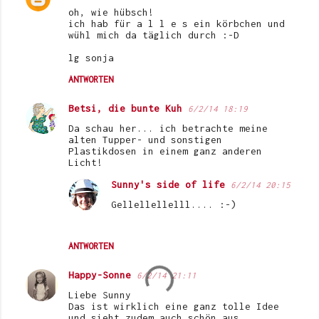
oh, wie hübsch!
ich hab für a l l e s ein körbchen und
wühl mich da täglich durch :-D
lg sonja
ANTWORTEN
Betsi, die bunte Kuh
6/2/14 18:19
Da schau her... ich betrachte meine
alten Tupper- und sonstigen
Plastikdosen in einem ganz anderen
Licht!
Sunny's side of life
6/2/14 20:15
Gellellellelll.... :-)
ANTWORTEN
Happy-Sonne
6/2/14 21:11
Liebe Sunny
Das ist wirklich eine ganz tolle Idee
und sieht zudem auch schön aus.