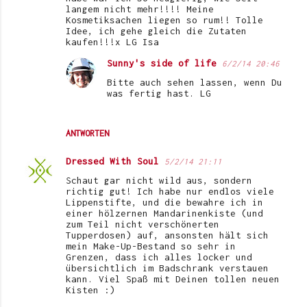
langem nicht mehr!!!! Meine
Kosmetiksachen liegen so rum!! Tolle
Idee, ich gehe gleich die Zutaten
kaufen!!!x LG Isa
Sunny's side of life
6/2/14 20:46
Bitte auch sehen lassen, wenn Du
was fertig hast. LG
ANTWORTEN
Dressed With Soul
5/2/14 21:11
Schaut gar nicht wild aus, sondern
richtig gut! Ich habe nur endlos viele
Lippenstifte, und die bewahre ich in
einer hölzernen Mandarinenkiste (und
zum Teil nicht verschönerten
Tupperdosen) auf, ansonsten hält sich
mein Make-Up-Bestand so sehr in
Grenzen, dass ich alles locker und
übersichtlich im Badschrank verstauen
kann. Viel Spaß mit Deinen tollen neuen
Kisten :)