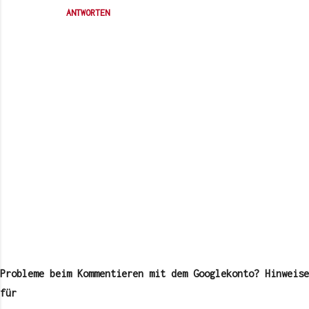
ANTWORTEN
K
o
m
Probleme beim Kommentieren mit dem Googlekonto? Hinweise
m
e
für
n