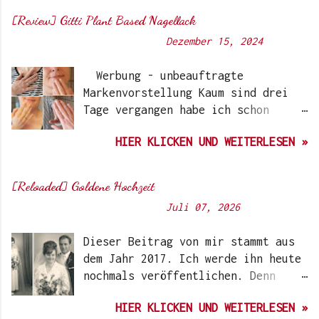
[Review] Gitti Plant Based Nagellack
Von
Sunny's side of life
-
Dezember 15, 2024
Werbung - unbeauftragte
Markenvorstellung Kaum sind drei
Tage vergangen habe ich schon
wieder einen „Beauty-Tipp“ für
HIER KLICKEN UND WEITERLESEN »
Euch. Aber nach 6 Monate, wo ich
die Nagellacke bzw. den Remover
jetzt getestet habe, kann ich ein
[Reloaded] Goldene Hochzeit
durchwegs positives Ergebnis
Von
Sunny's side of life
-
Juli 07, 2026
vermelden. Die meisten dürften
Gitti Nagellacke schon von
Dieser Beitrag von mir stammt aus
Instagram kennen. Auch Ari hat auf
dem Jahr 2017. Ich werde ihn heute
ihrem Blog schon darüber
nochmals veröffentlichen. Denn
berichtet. Ich selbst wurde das
heute würden meine Eltern Ihren
erste Mal im Coronawinter 20/21
HIER KLICKEN UND WEITERLESEN »
59. Hochzeitstag feiern. Auf dem
über Instagram-Account der