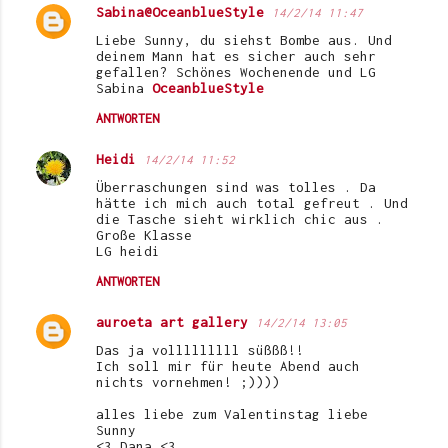
Sabina@OceanblueStyle
14/2/14 11:47
Liebe Sunny, du siehst Bombe aus. Und
deinem Mann hat es sicher auch sehr
gefallen? Schönes Wochenende und LG
Sabina
OceanblueStyle
ANTWORTEN
Heidi
14/2/14 11:52
Überraschungen sind was tolles . Da
hätte ich mich auch total gefreut . Und
die Tasche sieht wirklich chic aus .
Große Klasse
LG heidi
ANTWORTEN
auroeta art gallery
14/2/14 13:05
Das ja volllllllll süßßß!!
Ich soll mir für heute Abend auch
nichts vornehmen! ;))))
alles liebe zum Valentinstag liebe
Sunny
<3 Dana <3