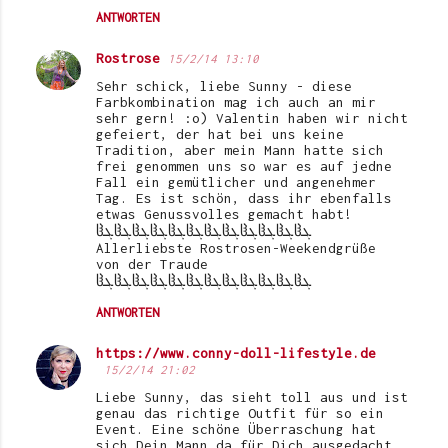
ANTWORTEN
Rostrose
15/2/14 13:10
Sehr schick, liebe Sunny - diese
Farbkombination mag ich auch an mir
sehr gern! :o) Valentin haben wir nicht
gefeiert, der hat bei uns keine
Tradition, aber mein Mann hatte sich
frei genommen uns so war es auf jedne
Fall ein gemütlicher und angenehmer
Tag. Es ist schön, dass ihr ebenfalls
etwas Genussvolles gemacht habt!
ჱܓჱܓჱܓჱܓჱܓჱܓჱܓჱܓჱܓჱܓჱܓჱܓ
Allerliebste Rostrosen-Weekendgrüße
von der Traude
ჱܓჱܓჱܓჱܓჱܓჱܓჱܓჱܓჱܓჱܓჱܓჱܓ
ANTWORTEN
https://www.conny-doll-lifestyle.de
15/2/14 21:02
Liebe Sunny, das sieht toll aus und ist
genau das richtige Outfit für so ein
Event. Eine schöne Überraschung hat
sich Dein Mann da für Dich ausgedacht.