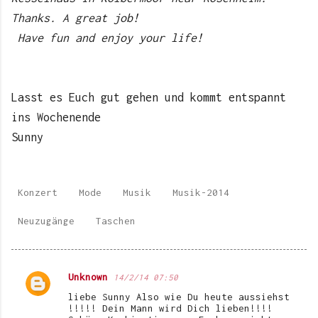
Thanks. A great job!
Have fun and enjoy your life!
Lasst es Euch gut gehen und kommt entspannt
ins Wochenende
Sunny
Konzert
Mode
Musik
Musik-2014
Neuzugänge
Taschen
Unknown
14/2/14 07:50
K
liebe Sunny Also wie Du heute aussiehst
o
!!!!! Dein Mann wird Dich lieben!!!!