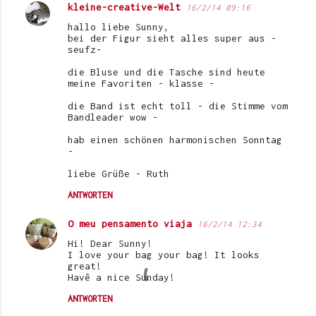
kleine-creative-Welt
16/2/14 09:16
hallo liebe Sunny,
bei der Figur sieht alles super aus -
seufz-
die Bluse und die Tasche sind heute
meine Favoriten - klasse -
die Band ist echt toll - die Stimme vom
Bandleader wow -
hab einen schönen harmonischen Sonntag
-
liebe Grüße - Ruth
ANTWORTEN
O meu pensamento viaja
16/2/14 12:34
Hi! Dear Sunny!
I love your bag your bag! It looks
great!
Havê a nice Sunday!
ANTWORTEN