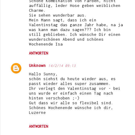
Schöne Kombination von Farben, nicht
m
auffällig, leder Hose geben weiblichen
Charme.
m
Sie sehen wunderbar aus.
e
Mein Mann sagt, dass ich ein
Valentinstag das ganze Jahr habe, na ja
n
was kann man dazu sagen??? Ich bin
still geblieben. Ich wünsche Dir einen
t
wunderschönen Abend und schönes
Wochenende Isa
a
r
ANTWORTEN
e
Unknown
14/2/14 09:13
Hallo Sunny,
schön siehst du heute wieder aus, es
passt wieder alles super zusammen.
Ihr verlegt den Valentinstag vor - bei
uns wurde er einfach einen Tag nach
hinten verschoben ;-)
Gut dass wir alle so flexibel sind.
Schönes Wochenende wünsche ich dir,
Luzerne
ANTWORTEN