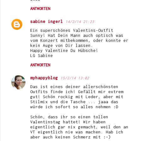
ANTWORTEN
sabine ingerl
14/2/14 21:23
Ein superschönes Valentins-Outfit
Sunny! Hat Dein Mann auch optisch was
vom Konzert mitbekommen, oder konnte er
kein Auge von Dir lassen.
Happy Valentine Du Hübsche!
LG Sabine
ANTWORTEN
myhappyblog
15/2/14 13:02
Das ist eines deiner allerschönsten
Outfits finde ich! Gefällt mir extrem
gut! Schön rockig mit Leder, aber mit
Stilmix und die Tasche ... jaaa das
würde ich sofort so alles nehmen :D
Schön, dass ihr so einen tollen
Valentinstag hattet! Wir haben
eigentlich gar nix gemacht, weil den an
VT eigentlich nie was machen. Hab ich
aber auch keinen Schmerz mit :-)