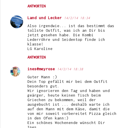
ANTWORTEN
Land und Lecker
14/2/14 18:34
Also irgendwie... ist das bestimmt das
tollste Outfit, was ich an Dir bis
jetzt gesehen habe. Die Kombi
Lederröhre und Seidentop finde ich
klasse!
LG Karoline
ANTWORTEN
ines@meyrose
14/2/14 18:38
Guter Mann :)
Dein Top gefällt mir bei dem Outfit
besonders gut.
Wir ignorieren den Tag und haben und
geärger, heute keinen Tisch beim
Griechen zu bekommen, weil der
ausgebucht ist ... deshalb warte ich
auf den Mann mit dem Käse, damit die
von mir soweit vorbereitet Pizza gleich
in den Ofen kann:)
Ein schönes Wochenende wünscht Dir
Ines