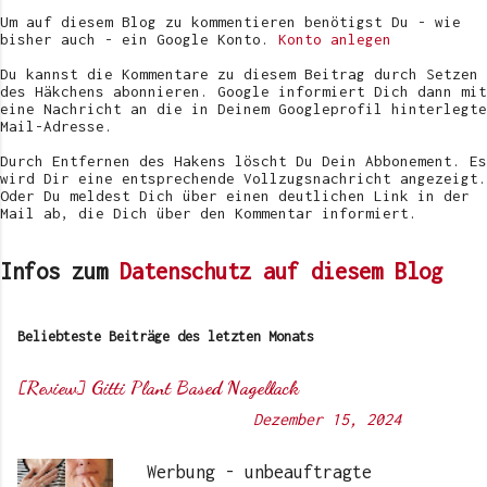
f
Um auf diesem Blog zu kommentieren benötigst Du - wie
e
bisher auch - ein Google Konto.
Konto anlegen
n
t
Du kannst die Kommentare zu diesem Beitrag durch Setzen
l
des Häkchens abonnieren. Google informiert Dich dann mit
i
eine Nachricht an die in Deinem Googleprofil hinterlegte
c
Mail-Adresse.
h
e
Durch Entfernen des Hakens löscht Du Dein Abbonement. Es
n
wird Dir eine entsprechende Vollzugsnachricht angezeigt.
Oder Du meldest Dich über einen deutlichen Link in der
Mail ab, die Dich über den Kommentar informiert.
Infos zum
Datenschutz auf diesem Blog
Beliebteste Beiträge des letzten Monats
[Review] Gitti Plant Based Nagellack
Von
Sunny's side of life
-
Dezember 15, 2024
Werbung - unbeauftragte