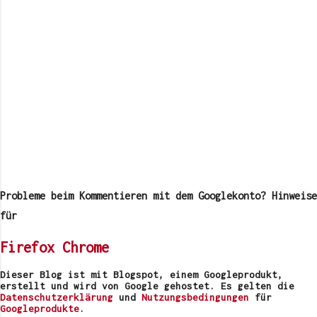
K
o
m
Probleme beim Kommentieren mit dem Googlekonto? Hinweise
m
e
für
n
t
Firefox
Chrome
a
r
v
Dieser Blog ist mit Blogspot, einem Googleprodukt,
e
erstellt und wird von Google gehostet. Es gelten die
r
Datenschutzerklärung
und
Nutzungsbedingungen
für
ö
Googleprodukte
.
f