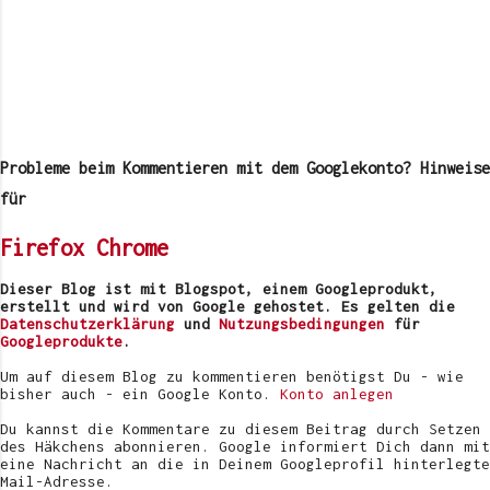
K
o
m
Probleme beim Kommentieren mit dem Googlekonto? Hinweise
m
e
für
n
t
Firefox
Chrome
a
r
v
Dieser Blog ist mit Blogspot, einem Googleprodukt,
e
erstellt und wird von Google gehostet. Es gelten die
r
Datenschutzerklärung
und
Nutzungsbedingungen
für
ö
Googleprodukte
.
f
f
Um auf diesem Blog zu kommentieren benötigst Du - wie
e
bisher auch - ein Google Konto.
Konto anlegen
n
t
Du kannst die Kommentare zu diesem Beitrag durch Setzen
l
des Häkchens abonnieren. Google informiert Dich dann mit
i
eine Nachricht an die in Deinem Googleprofil hinterlegte
c
Mail-Adresse.