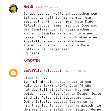
Heidi
24/2/14 09:10
Schade das der Kofferinhalt schon weg
ist ... da hätt ich gerne mal rein
geschaut . Wir haben zwar kein Kino
Ritual ...aber immer mal die Idee was
wir Samstags oder Sonntags machen
können . Samstag waren wir in einem
urigen Cafe und vorher noch eben eine
Ausstellung im Museum anschauen ...
Thema 50er Jahre .. da hätte Dein
Koffer super hingepasst .
LG heidi
ANTWORTEN
uefuffzich-blogspot
24/2/14 10:48
Liebe Sunny,
ich mal mir ein rotes Kreuz in den
Kalender: SUNNY LACHT! Dein "Großer"
hat das toll eingefangen. Mit den
beiden neuen Fotografen an Deiner Seite
sind die Fotos viel lebendiger als
Deine Selbstschüsse!!! Die waren ja
nicht schlecht, aber kein vergleich, zu
dem was Du uns jetzt hier zeigst! Gerne