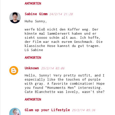
ANTWORTEN
Sabine Gimm
24/2/14 21:28
Huhu Sunny,
werfe bloß nicht den Koffer weg. Der
könnte mal Sammlerwert haben und er
sieht soooo schön alt aus. Ich hoffe,
der Film war nach eurem Geschmack. Die
klassische Hose kannst du gut tragen.
LG Sabine
ANTWORTEN
Unknown
25/2/14 02:06
Hello, Sunny! Very pretty outfit, and I
especially like the touches of purple
with gray. A favorite combination! Hope
you found "Monuments Men" interesting.
Cate Blanchette was lovely, wasn't she?
ANTWORTEN
Glam up your Lifestyle
25/2/14 05:36