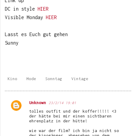
Link up
DC in style
HIER
Visible Monday
HIER
Lasst es Euch gut gehen
Sunny
Kino
Mode
Sonntag
Vintage
Unknown
23/2/14 19:01
K
tolles outfit und der koffer!!!!! <3
o
der hätte bei mir einen sichtbaren
ehrenplatz in der hütte!
m
wie war der film? ich bin ja nicht so
m
der kinogänger, abgesehen von dem