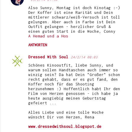
Also Sunny, Montag ist doch Kinotag :-)
Der Koffer ist eine Rarität und Dein
mittlerer schwarz/weiß-Versuch ist toll
gelungen. Aber auch in Farbe ist Dein
Outfit gelungen - herzlicher Gruß &
einen guten Start in die Woche, Conny
A Hemad und a Hos
ANTWORTEN
Dressed With Soul
24/2/14 00:03
Schönes Kinooutfit, liebe Sunny, und
warum sollen Handtaschen auch immer so
winzig sein? Da hat Dein "Großer" schon
recht gehabt, dass er es gut fand, den
Koffer noch für das Shooting
herzunehmen :) Hoffentlich habt Ihr den
Film von Herzen genossen - ich habe ja
heute ausgiebig meinen Geburtstag
gefeiert ...
Alles Liebe und eine tolle Woche
wünscht Dir von Herzen, Rena
www.dressedwithsoul.blogspot.de