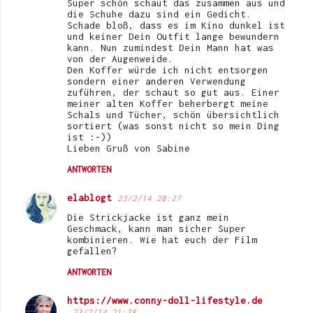
Super schön schaut das zusammen aus und
die Schuhe dazu sind ein Gedicht.
Schade bloß, dass es im Kino dunkel ist
und keiner Dein Outfit lange bewundern
kann. Nun zumindest Dein Mann hat was
von der Augenweide.
Den Koffer würde ich nicht entsorgen
sondern einer anderen Verwendung
zuführen, der schaut so gut aus. Einer
meiner alten Koffer beherbergt meine
Schals und Tücher, schön übersichtlich
sortiert (was sonst nicht so mein Ding
ist :-))
Lieben Gruß von Sabine
ANTWORTEN
elablogt
23/2/14 20:27
Die Strickjacke ist ganz mein
Geschmack, kann man sicher Super
kombinieren. Wie hat euch der Film
gefallen?
ANTWORTEN
https://www.conny-doll-lifestyle.de
23/2/14 21:38