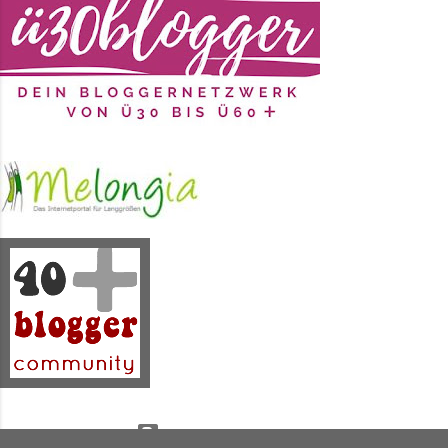
Tod holt, wenn man zwischendrin
raus geht. Man braucht keine
Jacke. Perfekt. Letzten Freitag
habe ich mich, wie schon im Juni,
für die schwarze Leinenhose und
ein Blusentop aus dem Fundus
(2019) entschieden. Dieses ist
wie üblich aus Naturmaterialien
und hat einen sommerlichen Hawaii-
Blumen-Print. Größtenteils in
schwar...
Powered by Blogger