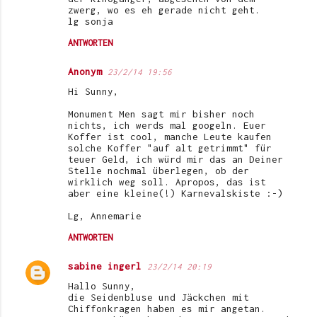
e
zwerg, wo es eh gerade nicht geht.
lg sonja
n
ANTWORTEN
t
a
Anonym
23/2/14 19:56
r
Hi Sunny,
e
Monument Men sagt mir bisher noch
nichts, ich werds mal googeln. Euer
Koffer ist cool, manche Leute kaufen
solche Koffer "auf alt getrimmt" für
teuer Geld, ich würd mir das an Deiner
Stelle nochmal überlegen, ob der
wirklich weg soll. Apropos, das ist
aber eine kleine(!) Karnevalskiste :-)
Lg, Annemarie
ANTWORTEN
sabine ingerl
23/2/14 20:19
Hallo Sunny,
die Seidenbluse und Jäckchen mit
Chiffonkragen haben es mir angetan.