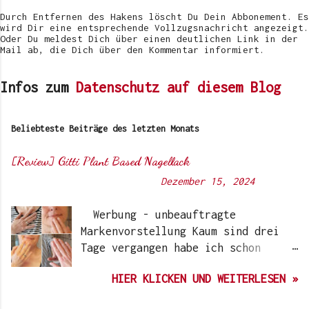
h
e
Durch Entfernen des Hakens löscht Du Dein Abbonement. Es
n
wird Dir eine entsprechende Vollzugsnachricht angezeigt.
Oder Du meldest Dich über einen deutlichen Link in der
Mail ab, die Dich über den Kommentar informiert.
Infos zum
Datenschutz auf diesem Blog
Beliebteste Beiträge des letzten Monats
[Review] Gitti Plant Based Nagellack
Von
Sunny's side of life
-
Dezember 15, 2024
Werbung - unbeauftragte
Markenvorstellung Kaum sind drei
Tage vergangen habe ich schon
wieder einen „Beauty-Tipp“ für
HIER KLICKEN UND WEITERLESEN »
Euch. Aber nach 6 Monate, wo ich
die Nagellacke bzw. den Remover