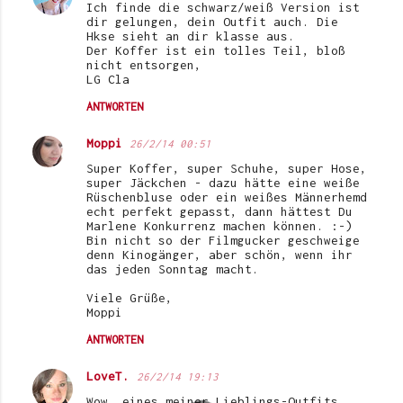
Ich finde die schwarz/weiß Version ist
dir gelungen, dein Outfit auch. Die
Hkse sieht an dir klasse aus.
Der Koffer ist ein tolles Teil, bloß
nicht entsorgen,
LG Cla
ANTWORTEN
Moppi
26/2/14 00:51
Super Koffer, super Schuhe, super Hose,
super Jäckchen - dazu hätte eine weiße
Rüschenbluse oder ein weißes Männerhemd
echt perfekt gepasst, dann hättest Du
Marlene Konkurrenz machen können. :-)
Bin nicht so der Filmgucker geschweige
denn Kinogänger, aber schön, wenn ihr
das jeden Sonntag macht.
Viele Grüße,
Moppi
ANTWORTEN
LoveT.
26/2/14 19:13
Wow ,eines meiner Lieblings-Outfits