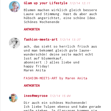
Glam up your Lifestyle
7/2/14 12:11
Blumen machen wirklich gleich bessere
Laune und Stimmung. Hast du aber auch
hübsch angerichtet, eine schöne Idee.
Schönes Wochenende
ANTWORTEN
fashion-meets-art
7/2/14 13:37
ach, das sieht so herrlich frisch aus
und man bekommt gleich gute laune-
wunderschön! deine seite macht echt
lust auf blumenkauf,
abonniert :) alles liebe und
happy friday!
Maren Anita
FASHION-MEETS-ART by Maren Anita
ANTWORTEN
ines@meyrose
7/2/14 15:04
Dir auch ein schönes Wochenende!
Ich liebe Tulpen ebenso und habe gerade
weiße stehen. In Glasvasen kommen sie