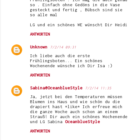
so . Einfach ohne Gedöns in die Vase
m
gesteckt und fertig , Bübsch sind sie
so alle mal
m
e
LG und ein schönes WE wünscht Dir Heidi
n
ANTWORTEN
t
Unknown
7/2/14 09:31
a
Ich liebe auch die erste
r
Frühlingsboten... Ein schönes
Wochenende wünsche ich Dir Isa :)
e
ANTWORTEN
Sabina@OceanblueStyle
7/2/14 11:35
Ja, jetzt bei den Temperaturen müssen
Blumen ins Haus und wie schön du die
drapiert hast *like* Ich erfreue mich
die ganze Woche auch schon an einem
Strauß! Dir auch ein schönes Wochenende
und LG Sabina
OceanblueStyle
ANTWORTEN