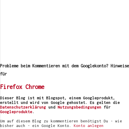
K
o
m
Probleme beim Kommentieren mit dem Googlekonto? Hinweise
m
e
für
n
t
Firefox
Chrome
a
r
v
Dieser Blog ist mit Blogspot, einem Googleprodukt,
e
erstellt und wird von Google gehostet. Es gelten die
r
Datenschutzerklärung
und
Nutzungsbedingungen
für
ö
Googleprodukte
.
f
f
Um auf diesem Blog zu kommentieren benötigst Du - wie
e
bisher auch - ein Google Konto.
Konto anlegen
n