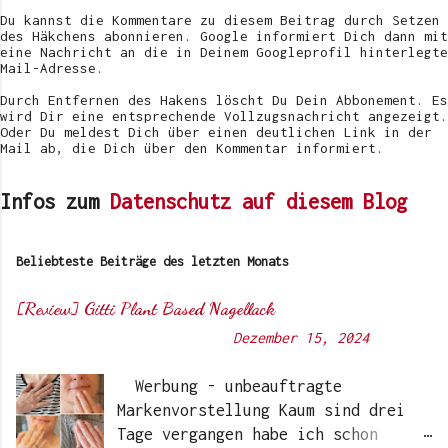
t
Du kannst die Kommentare zu diesem Beitrag durch Setzen
l
des Häkchens abonnieren. Google informiert Dich dann mit
i
eine Nachricht an die in Deinem Googleprofil hinterlegte
c
Mail-Adresse.
h
e
Durch Entfernen des Hakens löscht Du Dein Abbonement. Es
n
wird Dir eine entsprechende Vollzugsnachricht angezeigt.
Oder Du meldest Dich über einen deutlichen Link in der
Mail ab, die Dich über den Kommentar informiert.
Infos zum
Datenschutz auf diesem Blog
Beliebteste Beiträge des letzten Monats
[Review] Gitti Plant Based Nagellack
Von
Sunny's side of life
-
Dezember 15, 2024
Werbung - unbeauftragte
Markenvorstellung Kaum sind drei
Tage vergangen habe ich schon