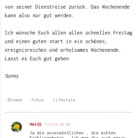
von seiner Dienstreise zurück. Das Wochenende
kann also nur gut werden.
Ich wünsche Euch allen allen schnellen Freitag
und einen guten start in ein schönes,
ereignisreiches und erholsames Wochenende.
Lasst es Euch gut gehen
Sunny
Blumen
Fotos
Lifestyle
Heidi
7/2/14 09:04
K
Ja die unverwüstlichen , die echten
o
Frühlingsboten . Ich mag die auch genau