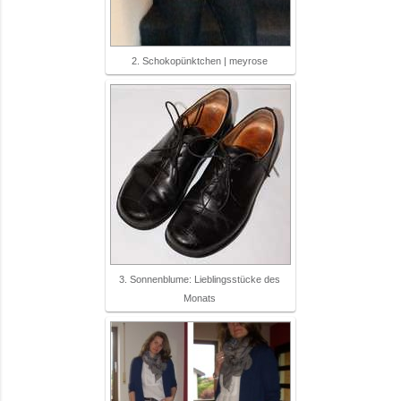
2. Schokopünktchen | meyrose
3. Sonnenblume: Lieblingsstücke des
Monats