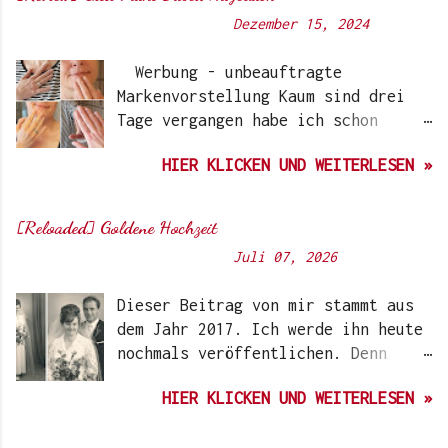
Von
Sunny's side of life
-
Dezember 15, 2024
Werbung - unbeauftragte
Markenvorstellung Kaum sind drei
Tage vergangen habe ich schon
wieder einen „Beauty-Tipp“ für
HIER KLICKEN UND WEITERLESEN »
Euch. Aber nach 6 Monate, wo ich
die Nagellacke bzw. den Remover
jetzt getestet habe, kann ich ein
[Reloaded] Goldene Hochzeit
durchwegs positives Ergebnis
Von
Sunny's side of life
-
Juli 07, 2026
vermelden. Die meisten dürften
Gitti Nagellacke schon von
Dieser Beitrag von mir stammt aus
Instagram kennen. Auch Ari hat auf
dem Jahr 2017. Ich werde ihn heute
ihrem Blog schon darüber
nochmals veröffentlichen. Denn
berichtet. Ich selbst wurde das
heute würden meine Eltern Ihren
erste Mal im Coronawinter 20/21
HIER KLICKEN UND WEITERLESEN »
59. Hochzeitstag feiern. Auf dem
über Instagram-Account der
ersten Bild rechts, seht Ihr
Schminktante darauf aufmerksam.