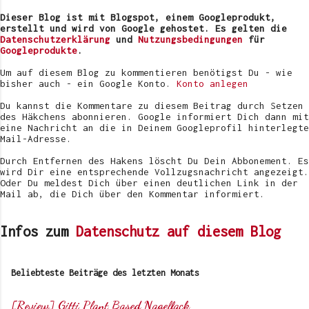
r
v
Dieser Blog ist mit Blogspot, einem Googleprodukt,
e
erstellt und wird von Google gehostet. Es gelten die
r
Datenschutzerklärung
und
Nutzungsbedingungen
für
ö
Googleprodukte
.
f
f
Um auf diesem Blog zu kommentieren benötigst Du - wie
e
bisher auch - ein Google Konto.
Konto anlegen
n
t
Du kannst die Kommentare zu diesem Beitrag durch Setzen
l
des Häkchens abonnieren. Google informiert Dich dann mit
i
eine Nachricht an die in Deinem Googleprofil hinterlegte
c
Mail-Adresse.
h
e
Durch Entfernen des Hakens löscht Du Dein Abbonement. Es
n
wird Dir eine entsprechende Vollzugsnachricht angezeigt.
Oder Du meldest Dich über einen deutlichen Link in der
Mail ab, die Dich über den Kommentar informiert.
Infos zum
Datenschutz auf diesem Blog
Beliebteste Beiträge des letzten Monats
[Review] Gitti Plant Based Nagellack