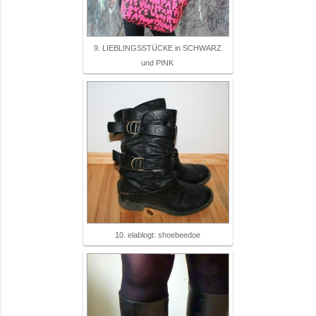
9. LIEBLINGSSTÜCKE in SCHWARZ
und PINK
10. elablogt: shoebeedoe