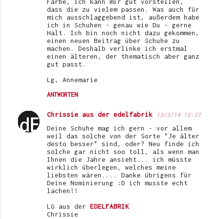
Farbe, ich kann mir gut vorstellen,
dass die zu vielem passen. Was auch für
mich ausschlaggebend ist, außerdem habe
ich in Schuhen - genau wie Du - gerne
Halt. Ich bin noch nicht dazu gekommen,
einen neuen Beitrag über Schuhe zu
machen. Deshalb verlinke ich erstmal
einen älteren, der thematisch aber ganz
gut passt.
Lg, Annemarie
ANTWORTEN
Chrissie aus der edelfabrik
13/3/14 12:27
Deine Schuhe mag ich gern - vor allem
weil das solche von der Sorte "Je älter
desto besser" sind, oder? Neu finde ich
solche gar nicht soo toll, als wenn man
Ihnen die Jahre ansieht... ich müsste
wirklich überlegen, welches meine
liebsten wären.... Danke übrigens für
Deine Nominierung :D ich musste echt
lachen!!
LG aus der
EDELFABRIK
Chrissie