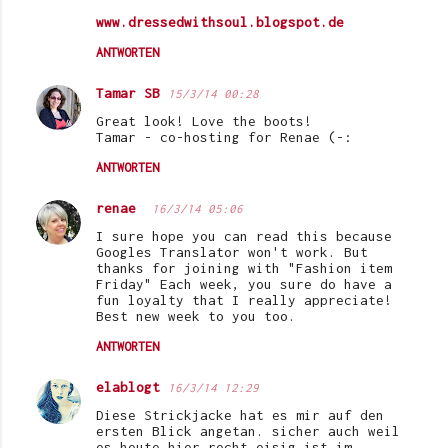
www.dressedwithsoul.blogspot.de
ANTWORTEN
Tamar SB
15/3/14 00:28
Great look! Love the boots!
Tamar - co-hosting for Renae (-:
ANTWORTEN
renae
16/3/14 05:06
I sure hope you can read this because
Googles Translator won't work. But
thanks for joining with "Fashion item
Friday" Each week, you sure do have a
fun loyalty that I really appreciate!
Best new week to you too.
ANTWORTEN
elablogt
16/3/14 12:29
Diese Strickjacke hat es mir auf den
ersten Blick angetan. sicher auch weil
es heute hier recht eisig ist im