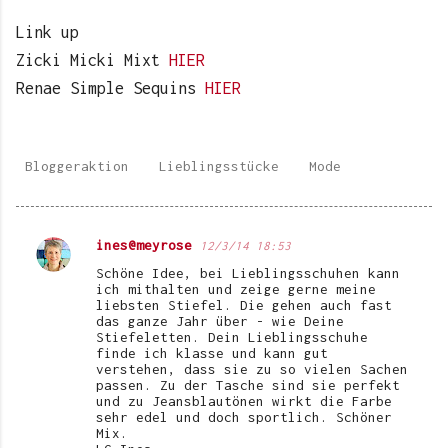
Link up
Zicki Micki Mixt
HIER
Renae Simple Sequins
HIER
Bloggeraktion
Lieblingsstücke
Mode
ines@meyrose
12/3/14 18:53
K
Schöne Idee, bei Lieblingsschuhen kann
o
ich mithalten und zeige gerne meine
liebsten Stiefel. Die gehen auch fast
m
das ganze Jahr über - wie Deine
Stiefeletten. Dein Lieblingsschuhe
m
finde ich klasse und kann gut
e
verstehen, dass sie zu so vielen Sachen
passen. Zu der Tasche sind sie perfekt
n
und zu Jeansblautönen wirkt die Farbe
sehr edel und doch sportlich. Schöner
t
Mix.