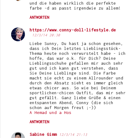
und die haben wirklich die perfekte
farbe -d as passt irgendwie zu allem!
ANTWORTEN
https://www.conny-doll-lifestyle.de
12/3/14 20:30
Liebe Sunny, Du hast ja schon gesehen,
dass ich Dein letztes Lieblingsstück-
Thema heute noch verwurstelt habe - ich
hoffe, das war o.k. für Dich? Deine
Lieblingsschuhe gefallen mir auch sehr
gut und ich kann gut verstehen, dass
Sie Deine Lieblinge sind. Die Farbe
macht sie echt zu einem Allrounder und
durch den Absatz sieht es immer gleich
etwas chicer aus. So wie bei Deinem
sportlichen-chicen Outfit, das mir sehr
gut gefällt. Ganz liebe Grüße & einen
entspannten Abend, Conny (die sich
schon auf Morgen freut ;-))
A Hemad und a Hos
ANTWORTEN
Sabine Gimm
12/3/14 21:13