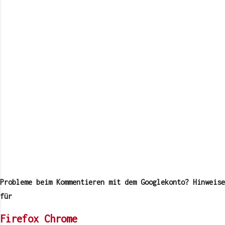
K
o
m
Probleme beim Kommentieren mit dem Googlekonto? Hinweise
m
e
für
n
t
Firefox
Chrome
a