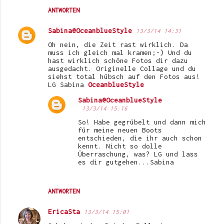
ANTWORTEN
Sabina@OceanblueStyle
13/3/14 14:31
Oh nein, die Zeit rast wirklich. Da
muss ich gleich mal kramen;-) Und du
hast wirklich schöne Fotos dir dazu
ausgedacht. Originelle Collage und du
siehst total hübsch auf den Fotos aus!
LG Sabina
OceanblueStyle
Sabina@OceanblueStyle
13/3/14 15:16
So! Habe gegrübelt und dann mich
für meine neuen Boots
entschieden, die ihr auch schon
kennt. Nicht so dolle
Überraschung, was? LG und lass
es dir gutgehen...Sabina
ANTWORTEN
EricaSta
13/3/14 15:01