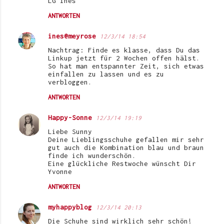
LG Ines
a
r
ANTWORTEN
e
ines@meyrose
12/3/14 18:54
Nachtrag: Finde es klasse, dass Du das
Linkup jetzt für 2 Wochen offen hälst.
So hat man entspannter Zeit, sich etwas
einfallen zu lassen und es zu
verbloggen.
ANTWORTEN
Happy-Sonne
12/3/14 19:19
Liebe Sunny
Deine Lieblingsschuhe gefallen mir sehr
gut auch die Kombination blau und braun
finde ich wunderschön.
Eine glückliche Restwoche wünscht Dir
Yvonne
ANTWORTEN
myhappyblog
12/3/14 20:13
Die Schuhe sind wirklich sehr schön!