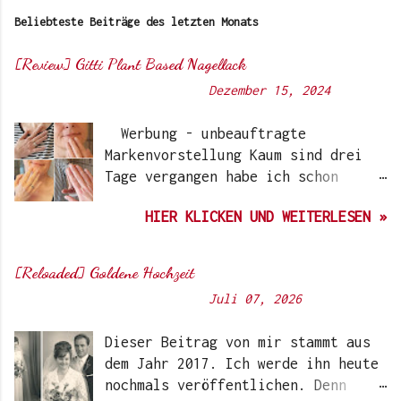
Beliebteste Beiträge des letzten Monats
[Review] Gitti Plant Based Nagellack
Von
Sunny's side of life
-
Dezember 15, 2024
Werbung - unbeauftragte
Markenvorstellung Kaum sind drei
Tage vergangen habe ich schon
wieder einen „Beauty-Tipp“ für
HIER KLICKEN UND WEITERLESEN »
Euch. Aber nach 6 Monate, wo ich
die Nagellacke bzw. den Remover
jetzt getestet habe, kann ich ein
[Reloaded] Goldene Hochzeit
durchwegs positives Ergebnis
Von
Sunny's side of life
-
Juli 07, 2026
vermelden. Die meisten dürften
Gitti Nagellacke schon von
Dieser Beitrag von mir stammt aus
Instagram kennen. Auch Ari hat auf
dem Jahr 2017. Ich werde ihn heute
ihrem Blog schon darüber
nochmals veröffentlichen. Denn
berichtet. Ich selbst wurde das