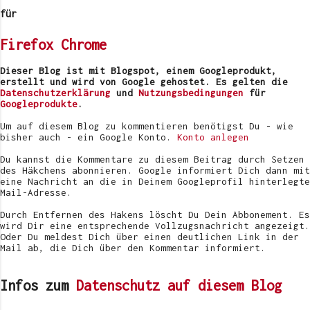
m
e
für
n
t
Firefox
Chrome
a
r
v
Dieser Blog ist mit Blogspot, einem Googleprodukt,
e
erstellt und wird von Google gehostet. Es gelten die
r
Datenschutzerklärung
und
Nutzungsbedingungen
für
ö
Googleprodukte
.
f
f
Um auf diesem Blog zu kommentieren benötigst Du - wie
e
bisher auch - ein Google Konto.
Konto anlegen
n
t
Du kannst die Kommentare zu diesem Beitrag durch Setzen
l
des Häkchens abonnieren. Google informiert Dich dann mit
i
eine Nachricht an die in Deinem Googleprofil hinterlegte
c
Mail-Adresse.
h
e
Durch Entfernen des Hakens löscht Du Dein Abbonement. Es
n
wird Dir eine entsprechende Vollzugsnachricht angezeigt.
Oder Du meldest Dich über einen deutlichen Link in der
Mail ab, die Dich über den Kommentar informiert.
Infos zum
Datenschutz auf diesem Blog