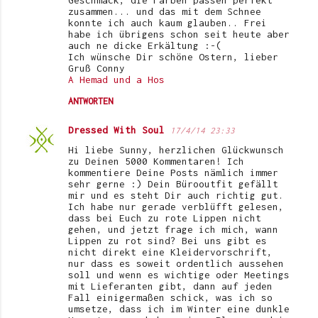
Geschmack, die Farben passen perfekt
zusammen... und das mit dem Schnee
konnte ich auch kaum glauben.. Frei
habe ich übrigens schon seit heute aber
auch ne dicke Erkältung :-(
Ich wünsche Dir schöne Ostern, lieber
Gruß Conny
A Hemad und a Hos
ANTWORTEN
Dressed With Soul
17/4/14 23:33
Hi liebe Sunny, herzlichen Glückwunsch
zu Deinen 5000 Kommentaren! Ich
kommentiere Deine Posts nämlich immer
sehr gerne :) Dein Bürooutfit gefällt
mir und es steht Dir auch richtig gut.
Ich habe nur gerade verblüfft gelesen,
dass bei Euch zu rote Lippen nicht
gehen, und jetzt frage ich mich, wann
Lippen zu rot sind? Bei uns gibt es
nicht direkt eine Kleidervorschrift,
nur dass es soweit ordentlich aussehen
soll und wenn es wichtige oder Meetings
mit Lieferanten gibt, dann auf jeden
Fall einigermaßen schick, was ich so
umsetze, dass ich im Winter eine dunkle