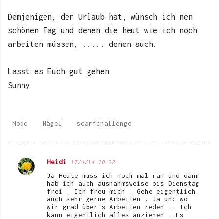
Demjenigen, der Urlaub hat, wünsch ich nen
schönen Tag und denen die heut wie ich noch
arbeiten müssen, ..... denen auch.
Lasst es Euch gut gehen
Sunny
Mode
Nägel
scarfchallenge
Heidi
17/4/14 10:22
K
Ja Heute muss ich noch mal ran und dann
o
hab ich auch ausnahmsweise bis Dienstag
frei . Ich freu mich . Gehe eigentlich
m
auch sehr gerne Arbeiten . Ja und wo
wir grad über´s Arbeiten reden .. Ich
m
kann eigentlich alles anziehen ..Es