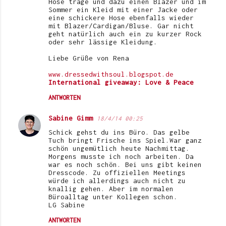
Hose trage und dazu einen Blazer und im
Sommer ein Kleid mit einer Jacke oder
eine schickere Hose ebenfalls wieder
mit Blazer/Cardigan/Bluse. Gar nicht
geht natürlich auch ein zu kurzer Rock
oder sehr lässige Kleidung.
Liebe Grüße von Rena
www.dressedwithsoul.blogspot.de
International giveaway: Love & Peace
ANTWORTEN
Sabine Gimm
18/4/14 00:25
Schick gehst du ins Büro. Das gelbe
Tuch bringt Frische ins Spiel.War ganz
schön ungemütlich heute Nachmittag.
Morgens musste ich noch arbeiten. Da
war es noch schön. Bei uns gibt keinen
Dresscode. Zu offiziellen Meetings
würde ich allerdings auch nicht zu
knallig gehen. Aber im normalen
Büroalltag unter Kollegen schon.
LG Sabine
ANTWORTEN