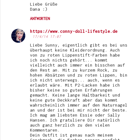
Liebe Grüße
Dana :)
ANTWORTEN
https://www.conny-doll-lifestyle.de
17/4/14 17:07
Liebe Sunny, eigentlich gibt es bei uns
überhaupt keine Kleiderordnung. Auch
von zu roten Lippenstift-Farben habe
ich noch nichts gehört... kommt
vielleicht auch immer ein bisschen auf
den Rest an. Mit zu kurzem Rock, zu
hohen Absätzen und zu roten Lippen, bin
ich nicht unterwegs... auch, wenn es
erlaubt wäre. Mit P2-Lacken habe ich
bisher keine so guten Erfahrungen
gemacht. Keine lange Haltbarkeit und
keine gute Deckkraft aber das kommt
wahrscheinlich immer auf den Naturnagel
an und der ist bei mir nicht der beste.
Ich mag am liebsten Essie oder Sally
Hansen. Ich gratuliere Dir natürlich
auch ganz herzlich zu den vielen
Kommentaren.
Dein Outfit ist genau nach meinem