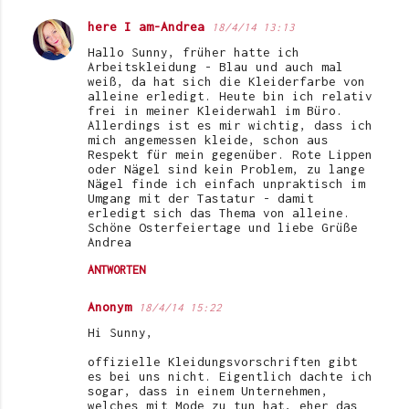
here I am-Andrea
18/4/14 13:13
Hallo Sunny, früher hatte ich
Arbeitskleidung - Blau und auch mal
weiß, da hat sich die Kleiderfarbe von
alleine erledigt. Heute bin ich relativ
frei in meiner Kleiderwahl im Büro.
Allerdings ist es mir wichtig, dass ich
mich angemessen kleide, schon aus
Respekt für mein gegenüber. Rote Lippen
oder Nägel sind kein Problem, zu lange
Nägel finde ich einfach unpraktisch im
Umgang mit der Tastatur - damit
erledigt sich das Thema von alleine.
Schöne Osterfeiertage und liebe Grüße
Andrea
ANTWORTEN
Anonym
18/4/14 15:22
Hi Sunny,
offizielle Kleidungsvorschriften gibt
es bei uns nicht. Eigentlich dachte ich
sogar, dass in einem Unternehmen,
welches mit Mode zu tun hat, eher das