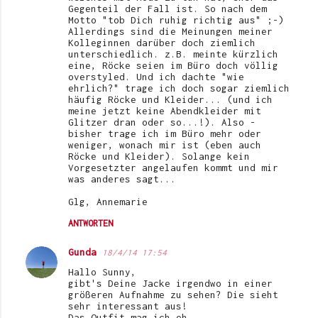
Gegenteil der Fall ist. So nach dem
Motto "tob Dich ruhig richtig aus" ;-)
Allerdings sind die Meinungen meiner
Kolleginnen darüber doch ziemlich
unterschiedlich. z.B. meinte kürzlich
eine, Röcke seien im Büro doch völlig
overstyled. Und ich dachte "wie
ehrlich?" trage ich doch sogar ziemlich
häufig Röcke und Kleider... (und ich
meine jetzt keine Abendkleider mit
Glitzer dran oder so...!). Also -
bisher trage ich im Büro mehr oder
weniger, wonach mir ist (eben auch
Röcke und Kleider). Solange kein
Vorgesetzter angelaufen kommt und mir
was anderes sagt...
Glg, Annemarie
ANTWORTEN
Gunda
18/4/14 17:54
Hallo Sunny,
gibt's Deine Jacke irgendwo in einer
größeren Aufnahme zu sehen? Die sieht
sehr interessant aus!
Das Outfit mag ich eh.