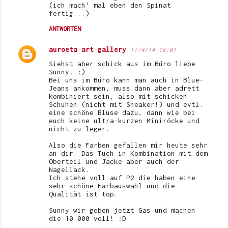
(ich mach' mal eben den Spinat
fertig...)
ANTWORTEN
auroeta art gallery
17/4/14 16:01
Siehst aber schick aus im Büro liebe
Sunny! :)
Bei uns im Büro kann man auch in Blue-
Jeans ankommen, muss dann aber adrett
kombiniert sein, also mit schicken
Schuhen (nicht mit Sneaker!) und evtl.
eine schöne Bluse dazu, dann wie bei
euch keine ultra-kurzen Miniröcke und
nicht zu leger.
Also die Farben gefallen mir heute sehr
an dir. Das Tuch in Kombination mit dem
Oberteil und Jacke aber auch der
Nagellack.
Ich stehe voll auf P2 die haben eine
sehr schöne Farbauswahl und die
Qualität ist top.
Sunny wir geben jetzt Gas und machen
die 10.000 voll! :D