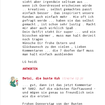
e
sieht aber irgendwie seltsam aus ..
wenn ich Overdressed erscheinen würde
n
.. kreatives , selbst gemachtes passt
einfach besser . Das inspiriert unsere
t
Kunden auch einfach mehr . Wie oft ich
gefragt werde ... haben sie das selbst
a
gemacht , ist schon sehr lustig . Macht
r
mir aber auch wirklich Spaß .
Dein Outfit steht Dir super ... und ein
e
bisschen wärmer , muss man halt derzeit
noch tragen .
Wünsche Dir frohe Ostern und
Glückwunsch zu den vielen , Lieben
Kommentaren ... die 7 doofen darf muss
man halt einfach ausblenden
LG heidi
ANTWORTEN
Betsi, die bunte Kuh
17/4/14 12:31
... gut, dann ist das jetzt Kommentar
N° 5002. Auf die nächsten fünftausend -
und mögen sie genau so freundlich sein
wie die ersten!
Frohen Donnerstag von der Bunten