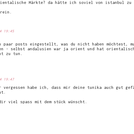
ientalische Märkte? da hätte ich soviel von istanbul zu 
rein.
4 19:45
n paar posts eingestellt, was du nicht haben möchtest, m
en - selbst andalusien war ja orient und hat orientalisc
nt zu tun.
4 19:47
r vergessen habe ich, dass mir deine tunika auch gut gef
ut.
dir viel spass mit dem stück wünscht.