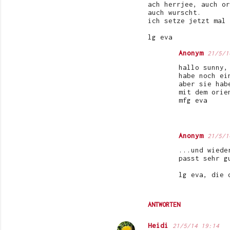
ach herrjee, auch or
a
auch wurscht.
ich setze jetzt mal 
r
lg eva
e
Anonym
21/5/1
hallo sunny,
habe noch ei
aber sie hab
mit dem orie
mfg eva
Anonym
21/5/1
...und wiede
passt sehr g
lg eva, die 
ANTWORTEN
Heidi
21/5/14 19:14