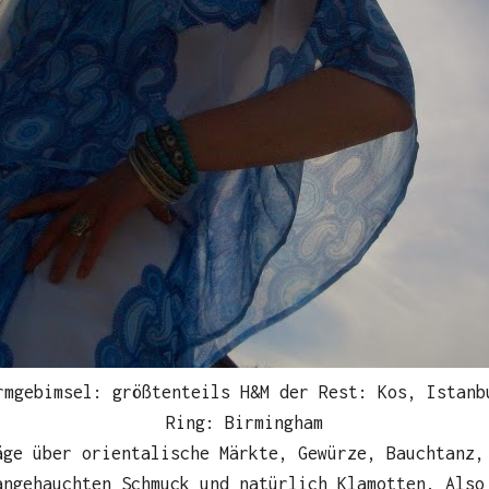
rmgebimsel: größtenteils H&M der Rest: Kos, Istanb
Ring: Birmingham
äge über orientalische Märkte, Gewürze, Bauchtanz,
angehauchten Schmuck und natürlich Klamotten. Also