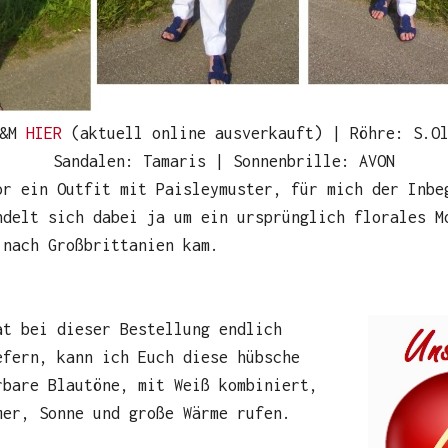
H&M
HIER
(aktuell online ausverkauft) | Röhre: S.
Sandalen: Tamaris | Sonnenbrille: AVON
or ein Outfit mit Paisleymuster, für mich der Inbe
ndelt sich dabei ja um ein ursprünglich florales M
 nach Großbrittanien kam.
at bei dieser Bestellung endlich
efern, kann ich Euch diese hübsche
rbare Blautöne, mit Weiß kombiniert,
mer, Sonne und große Wärme rufen.