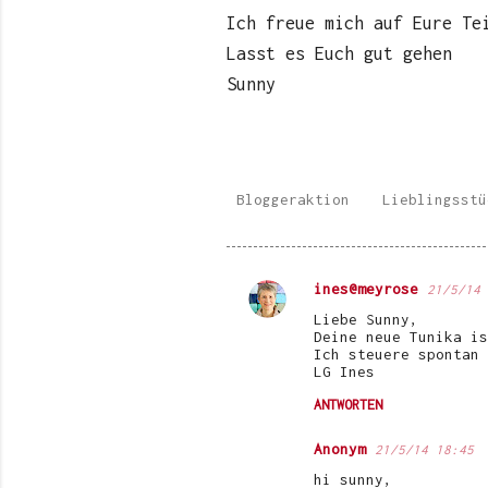
Ich freue mich auf Eure Te
Lasst es Euch gut gehen
Sunny
Bloggeraktion
Lieblingsstü
ines@meyrose
21/5/14 
K
Liebe Sunny,
o
Deine neue Tunika is
Ich steuere spontan 
m
LG Ines
m
ANTWORTEN
e
Anonym
21/5/14 18:45
n
hi sunny,
t