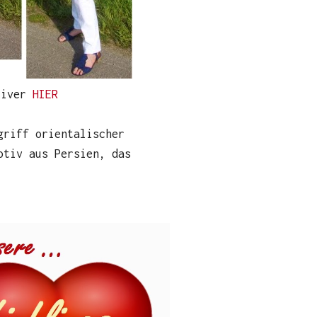
Oliver
HIER
griff orientalischer
otiv aus Persien, das