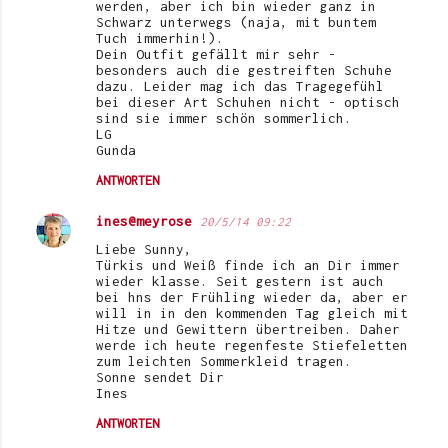
werden, aber ich bin wieder ganz in
Schwarz unterwegs (naja, mit buntem
Tuch immerhin!).
Dein Outfit gefällt mir sehr -
besonders auch die gestreiften Schuhe
dazu. Leider mag ich das Tragegefühl
bei dieser Art Schuhen nicht - optisch
sind sie immer schön sommerlich.
LG
Gunda
ANTWORTEN
ines@meyrose
20/5/14 09:22
Liebe Sunny,
Türkis und Weiß finde ich an Dir immer
wieder klasse. Seit gestern ist auch
bei hns der Frühling wieder da, aber er
will in in den kommenden Tag gleich mit
Hitze und Gewittern übertreiben. Daher
werde ich heute regenfeste Stiefeletten
zum leichten Sommerkleid tragen.
Sonne sendet Dir
Ines
ANTWORTEN