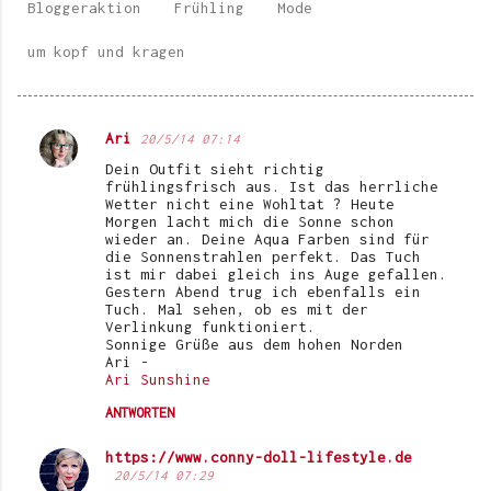
Bloggeraktion
Frühling
Mode
um kopf und kragen
Ari
20/5/14 07:14
K
Dein Outfit sieht richtig
o
frühlingsfrisch aus. Ist das herrliche
Wetter nicht eine Wohltat ? Heute
m
Morgen lacht mich die Sonne schon
wieder an. Deine Aqua Farben sind für
m
die Sonnenstrahlen perfekt. Das Tuch
e
ist mir dabei gleich ins Auge gefallen.
Gestern Abend trug ich ebenfalls ein
n
Tuch. Mal sehen, ob es mit der
Verlinkung funktioniert.
t
Sonnige Grüße aus dem hohen Norden
Ari -
a
Ari Sunshine
r
ANTWORTEN
e
https://www.conny-doll-lifestyle.de
20/5/14 07:29