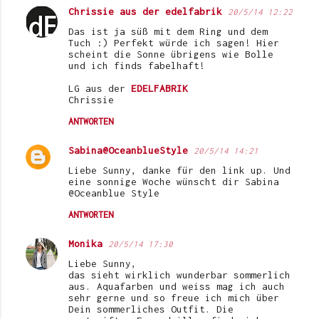
Chrissie aus der edelfabrik
20/5/14 12:22
Das ist ja süß mit dem Ring und dem
Tuch :) Perfekt würde ich sagen! Hier
scheint die Sonne übrigens wie Bolle
und ich finds fabelhaft!
LG aus der
EDELFABRIK
Chrissie
ANTWORTEN
Sabina@OceanblueStyle
20/5/14 14:21
Liebe Sunny, danke für den link up. Und
eine sonnige Woche wünscht dir Sabina
@Oceanblue Style
ANTWORTEN
Monika
20/5/14 17:30
Liebe Sunny,
das sieht wirklich wunderbar sommerlich
aus. Aquafarben und weiss mag ich auch
sehr gerne und so freue ich mich über
Dein sommerliches Outfit. Die