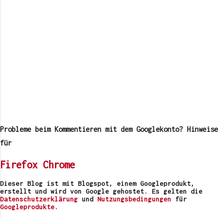
K
o
m
Probleme beim Kommentieren mit dem Googlekonto? Hinweise
m
e
für
n
t
Firefox
Chrome
a
r
v
Dieser Blog ist mit Blogspot, einem Googleprodukt,
e
erstellt und wird von Google gehostet. Es gelten die
r
Datenschutzerklärung
und
Nutzungsbedingungen
für
ö
Googleprodukte
.
f