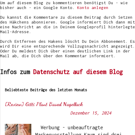
f
Um auf diesem Blog zu kommentieren benötigst Du - wie
e
bisher auch - ein Google Konto.
Konto anlegen
n
t
Du kannst die Kommentare zu diesem Beitrag durch Setzen
l
des Häkchens abonnieren. Google informiert Dich dann mit
i
eine Nachricht an die in Deinem Googleprofil hinterlegte
c
Mail-Adresse.
h
e
Durch Entfernen des Hakens löscht Du Dein Abbonement. Es
n
wird Dir eine entsprechende Vollzugsnachricht angezeigt.
Oder Du meldest Dich über einen deutlichen Link in der
Mail ab, die Dich über den Kommentar informiert.
Infos zum
Datenschutz auf diesem Blog
Beliebteste Beiträge des letzten Monats
[Review] Gitti Plant Based Nagellack
Von
Sunny's side of life
-
Dezember 15, 2024
Werbung - unbeauftragte
Markenvorstellung Kaum sind drei