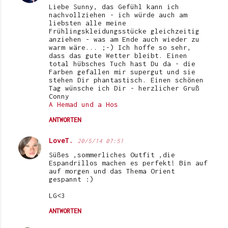
Liebe Sunny, das Gefühl kann ich
nachvollziehen - ich würde auch am
liebsten alle meine
Frühlingskleidungsstücke gleichzeitig
anziehen - was am Ende auch wieder zu
warm wäre... ;-) Ich hoffe so sehr,
dass das gute Wetter bleibt. Einen
total hübsches Tuch hast Du da - die
Farben gefallen mir supergut und sie
stehen Dir phantastisch. Einen schönen
Tag wünsche ich Dir - herzlicher Gruß
Conny
A Hemad und a Hos
ANTWORTEN
LoveT.
20/5/14 07:51
Süßes ,sommerliches Outfit ,die
Espandrillos machen es perfekt! Bin auf
auf morgen und das Thema Orient
gespannt :)
LG<3
ANTWORTEN