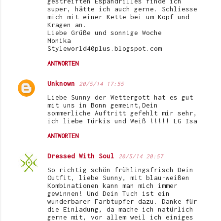
gestreiften Espandrilles finde ich
super, hätte ich auch gerne. Schliesse
mich mit einer Kette bei um Kopf und
Kragen an.
Liebe Grüße und sonnige Woche
Monika
Styleworld40plus.blogspot.com
ANTWORTEN
Unknown
20/5/14 17:55
Liebe Sunny der Wettergott hat es gut
mit uns in Bonn gemeint,Dein
sommerliche Auftritt gefehlt mir sehr,
ich liebe Türkis und Weiß !!!!! LG Isa
ANTWORTEN
Dressed With Soul
20/5/14 20:57
So richtig schön frühlingsfrisch Dein
Outfit, liebe Sunny, mit blau-weißen
Kombinationen kann man mich immer
gewinnen! Und Dein Tuch ist ein
wunderbarer Farbtupfer dazu. Danke für
die Einladung, da mache ich natürlich
gerne mit, vor allem weil ich einiges