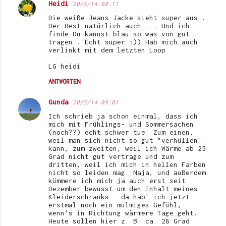
Heidi
20/5/14 08:11
Die weiße Jeans Jacke sieht super aus .
Der Rest natürlich auch ... Und ich
finde Du kannst blau so was von gut
tragen . Echt super :)) Hab mich auch
verlinkt mit dem letzten Loop
LG heidi
ANTWORTEN
Gunda
20/5/14 09:01
Ich schrieb ja schon einmal, dass ich
mich mit Frühlings- und Sommersachen
(noch??) echt schwer tue. Zum einen,
weil man sich nicht so gut "verhüllen"
kann, zum zweiten, weil ich Wärme ab 25
Grad nicht gut vertrage und zum
dritten, weil ich mich in hellen Farben
nicht so leiden mag. Naja, und außerdem
kümmere ich mich ja auch erst seit
Dezember bewusst um den Inhalt meines
Kleiderschranks - da hab' ich jetzt
erstmal noch ein mulmiges Gefühl,
wenn's in Richtung wärmere Tage geht.
Heute sollen hier z. B. ca. 28 Grad