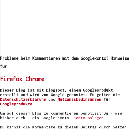
K
o
m
Probleme beim Kommentieren mit dem Googlekonto? Hinweise
m
e
für
n
t
Firefox
Chrome
a
r
v
Dieser Blog ist mit Blogspot, einem Googleprodukt,
e
erstellt und wird von Google gehostet. Es gelten die
r
Datenschutzerklärung
und
Nutzungsbedingungen
für
ö
Googleprodukte
.
f
f
Um auf diesem Blog zu kommentieren benötigst Du - wie
e
bisher auch - ein Google Konto.
Konto anlegen
n
t
Du kannst die Kommentare zu diesem Beitrag durch Setzen