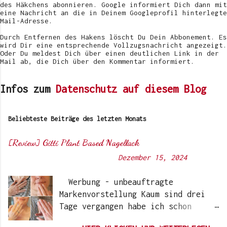
l
des Häkchens abonnieren. Google informiert Dich dann mit
i
eine Nachricht an die in Deinem Googleprofil hinterlegte
c
Mail-Adresse.
h
e
Durch Entfernen des Hakens löscht Du Dein Abbonement. Es
n
wird Dir eine entsprechende Vollzugsnachricht angezeigt.
Oder Du meldest Dich über einen deutlichen Link in der
Mail ab, die Dich über den Kommentar informiert.
Infos zum
Datenschutz auf diesem Blog
Beliebteste Beiträge des letzten Monats
[Review] Gitti Plant Based Nagellack
Von
Sunny's side of life
-
Dezember 15, 2024
Werbung - unbeauftragte
Markenvorstellung Kaum sind drei
Tage vergangen habe ich schon
wieder einen „Beauty-Tipp“ für