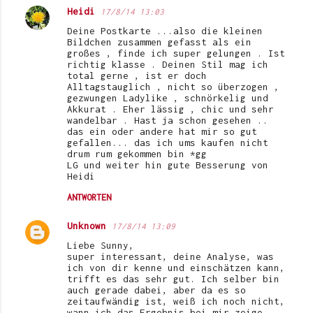
t
Heidi
17/8/14 13:03
a
Deine Postkarte ...also die kleinen
r
Bildchen zusammen gefasst als ein
großes , finde ich super gelungen . Ist
e
richtig klasse . Deinen Stil mag ich
total gerne , ist er doch
Alltagstauglich , nicht so überzogen ,
gezwungen Ladylike , schnörkelig und
Akkurat . Eher lässig , chic und sehr
wandelbar . Hast ja schon gesehen ..
das ein oder andere hat mir so gut
gefallen... das ich ums kaufen nicht
drum rum gekommen bin *gg
LG und weiter hin gute Besserung von
Heidi
ANTWORTEN
Unknown
17/8/14 13:09
Liebe Sunny,
super interessant, deine Analyse, was
ich von dir kenne und einschätzen kann,
trifft es das sehr gut. Ich selber bin
auch gerade dabei, aber da es so
zeitaufwändig ist, weiß ich noch nicht,
wann ich das Ergebnis bei mir zeige.