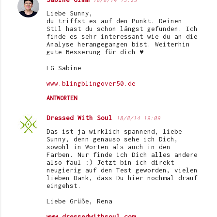
Liebe Sunny,
du triffst es auf den Punkt. Deinen
Stil hast du schon längst gefunden. Ich
finde es sehr interessant wie du an die
Analyse herangegangen bist. Weiterhin
gute Besserung für dich ♥
LG Sabine
www.blingblingover50.de
ANTWORTEN
Dressed With Soul
18/8/14 19:09
Das ist ja wirklich spannend, liebe
Sunny, denn genauso sehe ich Dich,
sowohl in Worten als auch in den
Farben. Nur finde ich Dich alles andere
also faul :) Jetzt bin ich direkt
neugierig auf den Test geworden, vielen
lieben Dank, dass Du hier nochmal drauf
eingehst.
Liebe Grüße, Rena
www.dressedwithsoul.com