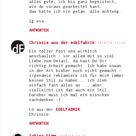
alles gute, ich bin ganz begeistert,
wie du voraus gearbeitet hast.
das hätte ich nie getan. alle achtung.
lg eva
ANTWORTEN
Chrissie aus der edelfabrik
18/8/14 12:14
Ein toller Post und wirklich
anschaulich - vor allem mit so viel
Liebe zum Detail, da hast Du Dir
richtig Arbeit gemacht. Ich habe sowas
in der Art bisher noch nicht gemacht -
irgendwie reklamiere ich für mich immer
keinen Stil zu haben... ich zieh
einfach fast alles an ... aber
vielleicht ist das auch ein Stil.
Darüber muss ich mal ein bisschen
nachdenken :)
LG aus der
EDELFABRIK
Chrissie
ANTWORTEN
Sabine Gimm
18/8/14 13:23