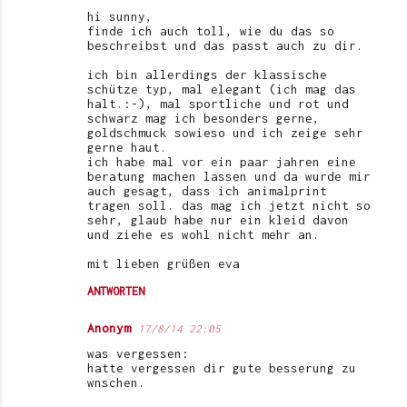
hi sunny,
finde ich auch toll, wie du das so
beschreibst und das passt auch zu dir.
ich bin allerdings der klassische
schütze typ, mal elegant (ich mag das
halt.:-), mal sportliche und rot und
schwarz mag ich besonders gerne,
goldschmuck sowieso und ich zeige sehr
gerne haut.
ich habe mal vor ein paar jahren eine
beratung machen lassen und da wurde mir
auch gesagt, dass ich animalprint
tragen soll. das mag ich jetzt nicht so
sehr, glaub habe nur ein kleid davon
und ziehe es wohl nicht mehr an.
mit lieben grüßen eva
ANTWORTEN
Anonym
17/8/14 22:05
was vergessen:
hatte vergessen dir gute besserung zu
wnschen.