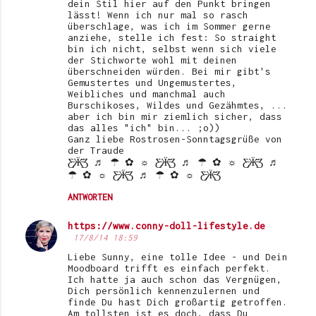
dein Stil hier auf den Punkt bringen
lässt! Wenn ich nur mal so rasch
überschlage, was ich im Sommer gerne
anziehe, stelle ich fest: So straight
bin ich nicht, selbst wenn sich viele
der Stichworte wohl mit deinen
überschneiden würden. Bei mir gibt's
Gemustertes und Ungemustertes,
Weibliches und manchmal auch
Burschikoses, Wildes und Gezähmtes, ...
aber ich bin mir ziemlich sicher, dass
das alles "ich" bin... ;o))
Ganz liebe Rostrosen-Sonntagsgrüße von
der Traude
Ƹ̵̡Ӝ̵̨̄Ʒ ♬ ☂ ✿ ☼ Ƹ̵̡Ӝ̵̨̄Ʒ ♬ ☂ ✿ ☼ Ƹ̵̡Ӝ̵̨̄Ʒ ♬
☂ ✿ ☼ Ƹ̵̡Ӝ̵̨̄Ʒ ♬ ☂ ✿ ☼ Ƹ̵̡Ӝ̵̨̄Ʒ
ANTWORTEN
https://www.conny-doll-lifestyle.de
17/8/14 18:59
Liebe Sunny, eine tolle Idee - und Dein
Moodboard trifft es einfach perfekt.
Ich hatte ja auch schon das Vergnügen,
Dich persönlich kennenzulernen und
finde Du hast Dich großartig getroffen.
Am tollsten ist es doch, dass Du