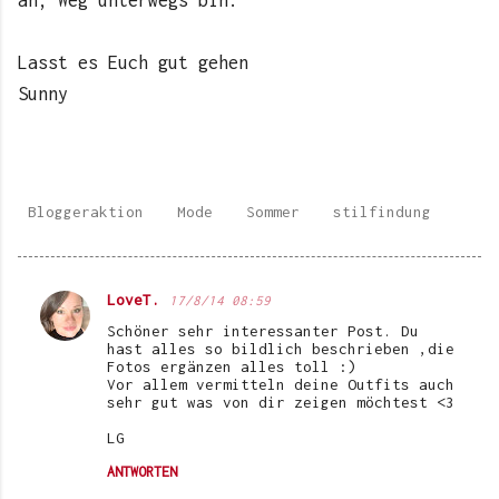
Lasst es Euch gut gehen
Sunny
Bloggeraktion
Mode
Sommer
stilfindung
LoveT.
17/8/14 08:59
K
Schöner sehr interessanter Post. Du
o
hast alles so bildlich beschrieben ,die
Fotos ergänzen alles toll :)
m
Vor allem vermitteln deine Outfits auch
sehr gut was von dir zeigen möchtest <3
m
e
LG
n
ANTWORTEN