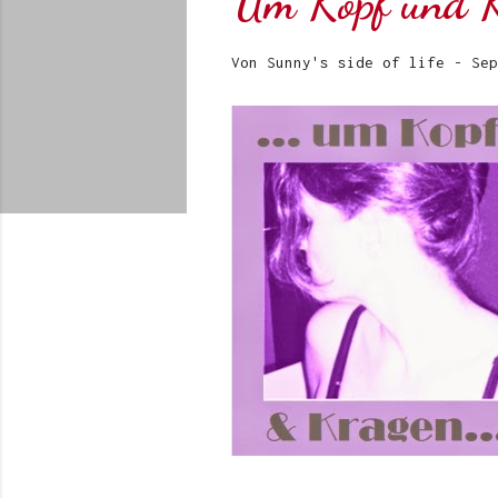
Um Kopf und 
Von
Sunny's side of life
-
Sep