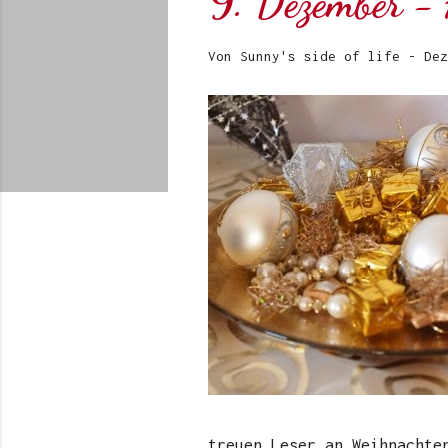
9. Dezember - 
Von
Sunny's side of life
-
Dez
treuen Leser an Weihnachte