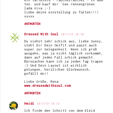
ein taftkleid - raschelraschel - in dem
ton. und kauf mir ´nen rennengrünen
lada niva ;-)
liebe deine einstellung zu falten!!!!
xxxxx
ANTWORTEN
Dressed With Soul
18/1/15 18:18
Du siehst sehr schick aus, liebe Sunny,
steht Dir Dein Outfit und passt auch
super zur Gelegenheit. Wenn ich groß
ausgehe, was ja nicht täglich vorkommt,
dann auf jeden Fall schick gemacht.
Bürosachen kann ich ja jeden Tag tragen
:) Und Dein Layout ist wirklich
gelungen, herzlichen Glückwunsch,
gefällt mir!
Liebe Grüße, Rena
www.dressedwithsoul.com
ANTWORTEN
Heidi
18/1/15 19:13
Ich finde den Schnitt von dem Kleid