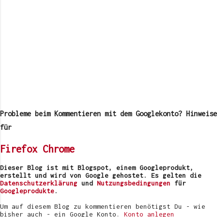
K
o
m
Probleme beim Kommentieren mit dem Googlekonto? Hinweise
m
e
für
n
t
Firefox
Chrome
a
r
v
Dieser Blog ist mit Blogspot, einem Googleprodukt,
e
erstellt und wird von Google gehostet. Es gelten die
r
Datenschutzerklärung
und
Nutzungsbedingungen
für
ö
Googleprodukte
.
f
f
Um auf diesem Blog zu kommentieren benötigst Du - wie
e
bisher auch - ein Google Konto.
Konto anlegen