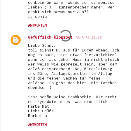
dunkelgrün wäre, würde ich es genauso
lieben ;-) - zungenbrecher namen, wer
denkt sich sowas nur aus??
lg sonja
ANTWORTEN
uefuffzich-blogspot
19/1/15 22:10
Liebe Sunny,
toll siehst Du aus für Euren Abend. Ich
mag es auch, sich etwas "herzurichten"
wenn ich aus gehe. Muss ja nicht gleich
wer weiss wie gebrezelt sein, aber dem
Anlaß entsprechend. Nö, Bürokleidung
ins Büro, Alltagsklamotten im Alltag
und die feinen Sachen für feine
Anlässe. So geht das hier. Mit Taschen
ebendso :)
Sehr schön Deine Frabkombie, Dir steht
eh irgendwie alles, was ordentlich
Farbe hat.
Liebe Grüße
Bärbel ☼
ANTWORTEN