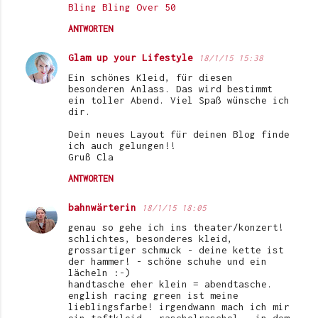
Bling Bling Over 50
ANTWORTEN
Glam up your Lifestyle
18/1/15 15:38
Ein schönes Kleid, für diesen
besonderen Anlass. Das wird bestimmt
ein toller Abend. Viel Spaß wünsche ich
dir.
Dein neues Layout für deinen Blog finde
ich auch gelungen!!
Gruß Cla
ANTWORTEN
bahnwärterin
18/1/15 18:05
genau so gehe ich ins theater/konzert!
schlichtes, besonderes kleid,
grossartiger schmuck - deine kette ist
der hammer! - schöne schuhe und ein
lächeln :-)
handtasche eher klein = abendtasche.
english racing green ist meine
lieblingsfarbe! irgendwann mach ich mir