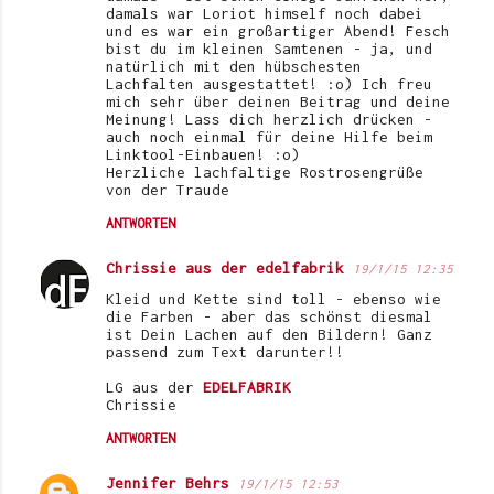
damals war Loriot himself noch dabei
und es war ein großartiger Abend! Fesch
bist du im kleinen Samtenen - ja, und
natürlich mit den hübschesten
Lachfalten ausgestattet! :o) Ich freu
mich sehr über deinen Beitrag und deine
Meinung! Lass dich herzlich drücken -
auch noch einmal für deine Hilfe beim
Linktool-Einbauen! :o)
Herzliche lachfaltige Rostrosengrüße
von der Traude
ANTWORTEN
Chrissie aus der edelfabrik
19/1/15 12:35
Kleid und Kette sind toll - ebenso wie
die Farben - aber das schönst diesmal
ist Dein Lachen auf den Bildern! Ganz
passend zum Text darunter!!
LG aus der
EDELFABRIK
Chrissie
ANTWORTEN
Jennifer Behrs
19/1/15 12:53