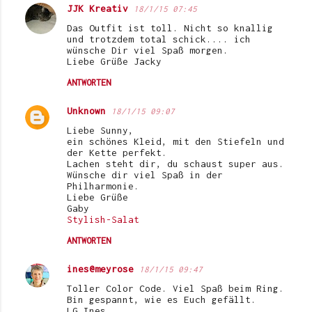
JJK Kreativ
18/1/15 07:45
K
Das Outfit ist toll. Nicht so knallig
o
und trotzdem total schick.... ich
wünsche Dir viel Spaß morgen.
m
Liebe Grüße Jacky
m
ANTWORTEN
e
Unknown
18/1/15 09:07
n
Liebe Sunny,
t
ein schönes Kleid, mit den Stiefeln und
a
der Kette perfekt.
Lachen steht dir, du schaust super aus.
r
Wünsche dir viel Spaß in der
Philharmonie.
e
Liebe Grüße
Gaby
Stylish-Salat
ANTWORTEN
ines@meyrose
18/1/15 09:47
Toller Color Code. Viel Spaß beim Ring.
Bin gespannt, wie es Euch gefällt.
LG Ines