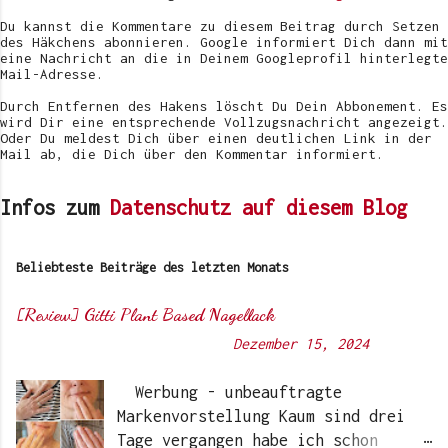
n
t
Du kannst die Kommentare zu diesem Beitrag durch Setzen
l
des Häkchens abonnieren. Google informiert Dich dann mit
i
eine Nachricht an die in Deinem Googleprofil hinterlegte
c
Mail-Adresse.
h
e
Durch Entfernen des Hakens löscht Du Dein Abbonement. Es
n
wird Dir eine entsprechende Vollzugsnachricht angezeigt.
Oder Du meldest Dich über einen deutlichen Link in der
Mail ab, die Dich über den Kommentar informiert.
Infos zum
Datenschutz auf diesem Blog
Beliebteste Beiträge des letzten Monats
[Review] Gitti Plant Based Nagellack
Von
Sunny's side of life
-
Dezember 15, 2024
Werbung - unbeauftragte
Markenvorstellung Kaum sind drei
Tage vergangen habe ich schon