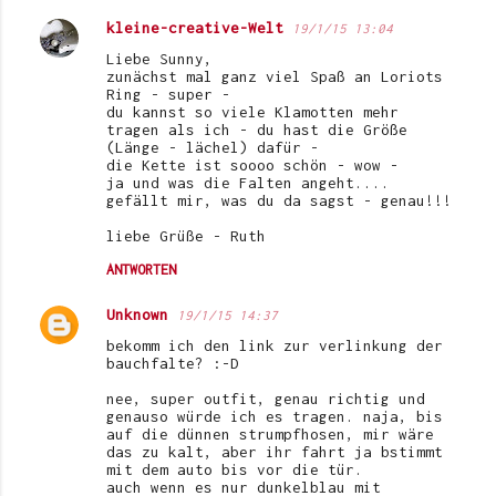
kleine-creative-Welt
19/1/15 13:04
Liebe Sunny,
zunächst mal ganz viel Spaß an Loriots
Ring - super -
du kannst so viele Klamotten mehr
tragen als ich - du hast die Größe
(Länge - lächel) dafür -
die Kette ist soooo schön - wow -
ja und was die Falten angeht....
gefällt mir, was du da sagst - genau!!!
liebe Grüße - Ruth
ANTWORTEN
Unknown
19/1/15 14:37
bekomm ich den link zur verlinkung der
bauchfalte? :-D
nee, super outfit, genau richtig und
genauso würde ich es tragen. naja, bis
auf die dünnen strumpfhosen, mir wäre
das zu kalt, aber ihr fahrt ja bstimmt
mit dem auto bis vor die tür.
auch wenn es nur dunkelblau mit