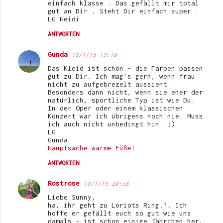
einfach klasse . Das gefällt mir total
gut an Dir . Steht Dir einfach super .
LG Heidi
ANTWORTEN
Gunda
18/1/15 19:18
Das Kleid ist schön - die Farben passen
gut zu Dir. Ich mag's gern, wenn frau
nicht zu aufgebrezelt aussieht.
Besonders dann nicht, wenn sie eher der
natürlich, sportliche Typ ist wie Du.
In der Oper oder einem klassischen
Konzert war ich übrigens noch nie. Muss
ich auch nicht unbedingt hin. ;)
LG
Gunda
Hauptsache warme Füße!
ANTWORTEN
Rostrose
18/1/15 20:38
Liebe Sunny,
ha, ihr geht zu Loriots Ring!?! Ich
hoffe er gefällt euch so gut wie uns
damals - ist schon einige Jährchen her,