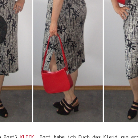
en Post?
KLICK
. Dort habe ich Euch das Kleid zum er