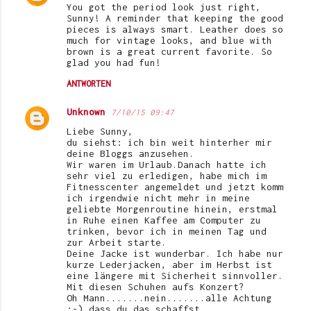
You got the period look just right,
Sunny! A reminder that keeping the good
pieces is always smart. Leather does so
much for vintage looks, and blue with
brown is a great current favorite. So
glad you had fun!
ANTWORTEN
Unknown
7/10/15 09:47
Liebe Sunny,
du siehst: ich bin weit hinterher mir
deine Bloggs anzusehen.
Wir waren im Urlaub.Danach hatte ich
sehr viel zu erledigen, habe mich im
Fitnesscenter angemeldet und jetzt komm
ich irgendwie nicht mehr in meine
geliebte Morgenroutine hinein, erstmal
in Ruhe einen Kaffee am Computer zu
trinken, bevor ich in meinen Tag und
zur Arbeit starte.
Deine Jacke ist wunderbar. Ich habe nur
kurze Lederjacken, aber im Herbst ist
eine längere mit Sicherheit sinnvoller.
Mit diesen Schuhen aufs Konzert?
Oh Mann.......nein.......alle Achtung
:-) dass du das schaffst.