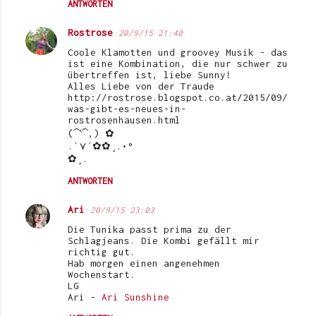
ANTWORTEN
Rostrose
20/9/15 21:40
Coole Klamotten und groovey Musik - das
ist eine Kombination, die nur schwer zu
übertreffen ist, liebe Sunny!
Alles Liebe von der Traude
http://rostrose.blogspot.co.at/2015/09/
was-gibt-es-neues-in-
rostrosenhausen.html
(⁀‵⁀,) ✿
.`⋎´✿✿¸.•°
✿¸.
ANTWORTEN
Ari
20/9/15 23:03
Die Tunika passt prima zu der
Schlagjeans. Die Kombi gefällt mir
richtig gut.
Hab morgen einen angenehmen
Wochenstart.
LG
Ari -
Ari Sunshine