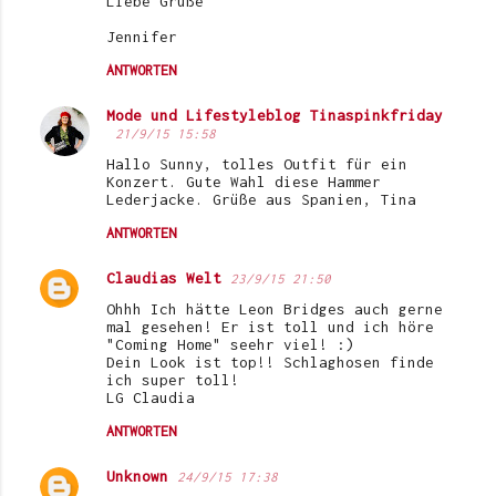
Liebe Grüße
Jennifer
ANTWORTEN
Mode und Lifestyleblog Tinaspinkfriday
21/9/15 15:58
Hallo Sunny, tolles Outfit für ein
Konzert. Gute Wahl diese Hammer
Lederjacke. Grüße aus Spanien, Tina
ANTWORTEN
Claudias Welt
23/9/15 21:50
Ohhh Ich hätte Leon Bridges auch gerne
mal gesehen! Er ist toll und ich höre
"Coming Home" seehr viel! :)
Dein Look ist top!! Schlaghosen finde
ich super toll!
LG Claudia
ANTWORTEN
Unknown
24/9/15 17:38