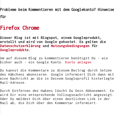
o
m
Probleme beim Kommentieren mit dem Googlekonto? Hinweise
m
e
für
n
t
Firefox
Chrome
a
r
v
Dieser Blog ist mit Blogspot, einem Googleprodukt,
e
erstellt und wird von Google gehostet. Es gelten die
r
Datenschutzerklärung
und
Nutzungsbedingungen
für
ö
Googleprodukte
.
f
f
Um auf diesem Blog zu kommentieren benötigst Du - wie
e
bisher auch - ein Google Konto.
Konto anlegen
n
t
Du kannst die Kommentare zu diesem Beitrag durch Setzen
l
des Häkchens abonnieren. Google informiert Dich dann mit
i
eine Nachricht an die in Deinem Googleprofil hinterlegte
c
Mail-Adresse.
h
e
Durch Entfernen des Hakens löscht Du Dein Abbonement. Es
n
wird Dir eine entsprechende Vollzugsnachricht angezeigt.
Oder Du meldest Dich über einen deutlichen Link in der
Mail ab, die Dich über den Kommentar informiert.