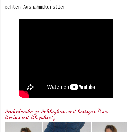
echten Ausnahmekünstler.
Seidentunika zu Schlaghose und lässigen 70er
Booties mit Blogabsatz