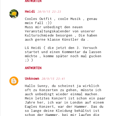
ANTWORTEN
Heidi
20/9/15 23:23
Cooles Outfit , coole Musik , genau
mein Fall :))
Muss mir unbedingt den neuen
Veranstaltungskalender von unserer
Kulturschmiede besorgen , Die haben
auch gerne klasse Künstler da .
LG Heidi ( die jetzt den 3. Versuch
startet und einen Kommentar da lassen
möchte , komme später noch mal gucken
;) )
ANTWORTEN
Unknown
20/9/15 23:41
Hallo Sunny, du scheinst ja wirklich
oft zu Konzerten zu gehen, müsste ich
auch unbedingt wieder einmal machen.
Mein letztes Konzert ist schon ein paar
Jahre her, ich war in London auf einem
Eagles Konzert, war der Hammer. Das du
so lange deine Kleidung behältst ist
schon der Hammer, bei mir laufen die