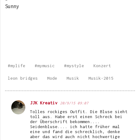
Sunny
#mylife
#mymusic
#mystyle
Konzert
leon bridges
Mode
Musik
Musik-2015
JJK Kreativ
20/9/15 09:07
K
Tolles rockiges Outfit. Die Bluse sieht
o
toll aus. Habe erst einen Schreck bei
der Überschrift bekommen....
m
Seidenbluse.... ich hatte früher mal
eine und fand die schrecklich, denke
m
aber das wird auch nicht hochwertige