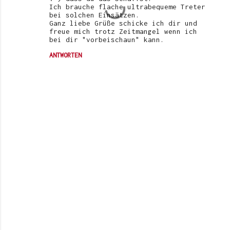
Ich brauche flache ultrabequeme Treter
bei solchen Einsätzen.
Ganz liebe Grüße schicke ich dir und
freue mich trotz Zeitmangel wenn ich
bei dir "vorbeischaun" kann.
ANTWORTEN
K