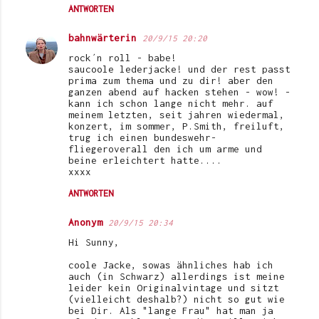
ANTWORTEN
bahnwärterin
20/9/15 20:20
rock´n roll - babe!
saucoole lederjacke! und der rest passt
prima zum thema und zu dir! aber den
ganzen abend auf hacken stehen - wow! -
kann ich schon lange nicht mehr. auf
meinem letzten, seit jahren wiedermal,
konzert, im sommer, P.Smith, freiluft,
trug ich einen bundeswehr-
fliegeroverall den ich um arme und
beine erleichtert hatte....
xxxx
ANTWORTEN
Anonym
20/9/15 20:34
Hi Sunny,
coole Jacke, sowas ähnliches hab ich
auch (in Schwarz) allerdings ist meine
leider kein Originalvintage und sitzt
(vielleicht deshalb?) nicht so gut wie
bei Dir. Als "lange Frau" hat man ja