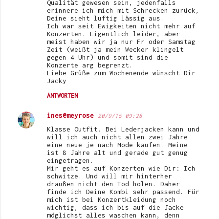
e
Qualität gewesen sein, jedenfalls
erinnere ich mich mit Schrecken zurück,
n
Deine sieht luftig lässig aus.
Ich war seit Ewigkeiten nicht mehr auf
t
Konzerten. Eigentlich leider, aber
meist haben wir ja nur Fr oder Samstag
a
Zeit (weißt ja mein Wecker klingelt
r
gegen 4 Uhr) und somit sind die
Konzerte arg begrenzt.
e
Liebe Grüße zum Wochenende wünscht Dir
Jacky
ANTWORTEN
ines@meyrose
20/9/15 09:28
Klasse Outfit. Bei Lederjacken kann und
will ich auch nicht allen zwei Jahre
eine neue je nach Mode kaufen. Meine
ist 8 Jahre alt und gerade gut genug
eingetragen.
Mir geht es auf Konzerten wie Dir: Ich
schwitze. Und will mir hinterher
draußen nicht den Tod holen. Daher
finde ich Deine Kombi sehr passend. Für
mich ist bei Konzertkleidung noch
wichtig, dass ich bis auf die Jacke
möglichst alles waschen kann, denn