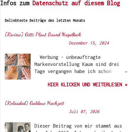
Infos zum
Datenschutz auf diesem Blog
Beliebteste Beiträge des letzten Monats
[Review] Gitti Plant Based Nagellack
Von
Sunny's side of life
-
Dezember 15, 2024
Werbung - unbeauftragte
Markenvorstellung Kaum sind drei
Tage vergangen habe ich schon
wieder einen „Beauty-Tipp“ für
HIER KLICKEN UND WEITERLESEN »
Euch. Aber nach 6 Monate, wo ich
die Nagellacke bzw. den Remover
jetzt getestet habe, kann ich ein
[Reloaded] Goldene Hochzeit
durchwegs positives Ergebnis
Von
Sunny's side of life
-
Juli 07, 2026
vermelden. Die meisten dürften
Gitti Nagellacke schon von
Dieser Beitrag von mir stammt aus
Instagram kennen. Auch Ari hat auf