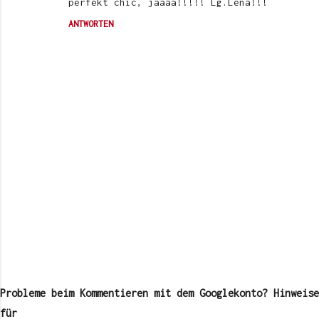
perfekt chic, jaaaa!!!!! Lg.Lena!!!
ANTWORTEN
K
o
m
Probleme beim Kommentieren mit dem Googlekonto? Hinweise
m
e
für