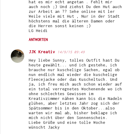
hat es mir echt angetan . Fehlt mir
auch noch ;) Und ziehst Du den Hut auch
zur Arbeit an ?? Sehe online mit ler
Weile viele mit Hut , Nur in der Stadt
höchstens mal die älteren Damen oder
die Herren sonst keinen ;)
LG Heidi
ANTWORTEN
JJK Kreativ
14/9/15 09:49
Hey liebe Sunny, tolles Outfit hast Du
heute gewählt... und ich gestehe, ich
brauche nur kuschelige Sachen, egal ob
nun endlich mal wieder die kuschelige
Fleecejacke oder das Kuscheltuch. Und
ja, ich freu mich auch schon wieder auf
ein total verregnetes Wochenende wo ich
ohne schlechtes Gewissen im
Kreativzimmer nähen kann bis die Nadeln
glühen, aber letztes Jahr zog sich der
Spätsommer bis in den Oktober...also
warten wir mal ab, bisher beklage ich
mich nicht über den Sonnenschein.
Liebe Grüße und eine tolle Woche
wünscht Jacky