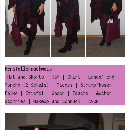
Herstellernachweis:
Hut und Shorts - H&M | Shirt - Lands' end |
Poncho (2 Schals) - Pieces | Strumpfhosen -
Falke | Stiefel - Gabor | Tasche - &other
storries | Makeup und Schmuck - AVON