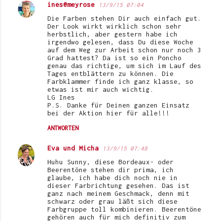
t
ines@meyrose
13/9/15 07:04
a
Die Farben stehen Dir auch einfach gut.
Der Look wirkt wirklich schon sehr
r
herbstlich, aber gestern habe ich
irgendwo gelesen, dass Du diese Woche
e
auf dem Weg zur Arbeit schon nur noch 3
Grad hattest? Da ist so ein Poncho
genau das richtige, um sich im Lauf des
Tages entblättern zu können. Die
Farbklammer finde ich ganz klasse, so
etwas ist mir auch wichtig.
LG Ines
P.S. Danke für Deinen ganzen Einsatz
bei der Aktion hier für alle!!!
ANTWORTEN
Eva und Micha
13/9/15 07:48
Huhu Sunny, diese Bordeaux- oder
Beerentöne stehen dir prima, ich
glaube, ich habe dich noch nie in
dieser Farbrichtung gesehen. Das ist
ganz nach meinem Geschmack, denn mit
schwarz oder grau läßt sich diese
Farbgruppe toll kombinieren. Beerentöne
gehören auch für mich definitiv zum