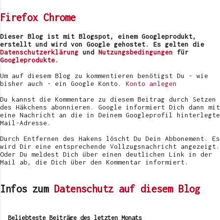
n
t
Firefox
Chrome
a
r
v
Dieser Blog ist mit Blogspot, einem Googleprodukt,
e
erstellt und wird von Google gehostet. Es gelten die
r
Datenschutzerklärung
und
Nutzungsbedingungen
für
ö
Googleprodukte
.
f
f
Um auf diesem Blog zu kommentieren benötigst Du - wie
e
bisher auch - ein Google Konto.
Konto anlegen
n
t
Du kannst die Kommentare zu diesem Beitrag durch Setzen
l
des Häkchens abonnieren. Google informiert Dich dann mit
i
eine Nachricht an die in Deinem Googleprofil hinterlegte
c
Mail-Adresse.
h
e
Durch Entfernen des Hakens löscht Du Dein Abbonement. Es
n
wird Dir eine entsprechende Vollzugsnachricht angezeigt.
Oder Du meldest Dich über einen deutlichen Link in der
Mail ab, die Dich über den Kommentar informiert.
Infos zum
Datenschutz auf diesem Blog
Beliebteste Beiträge des letzten Monats