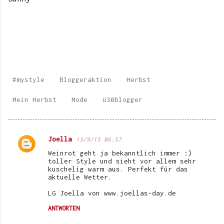
#mystyle
Bloggeraktion
Herbst
Mein Herbst
Mode
ü30blogger
Joella
13/9/15 06:57
K
Weinrot geht ja bekanntlich immer :)
o
toller Style und sieht vor allem sehr
kuschelig warm aus. Perfekt für das
m
aktuelle Wetter.
m
LG Joella von www.joellas-day.de
e
ANTWORTEN
n