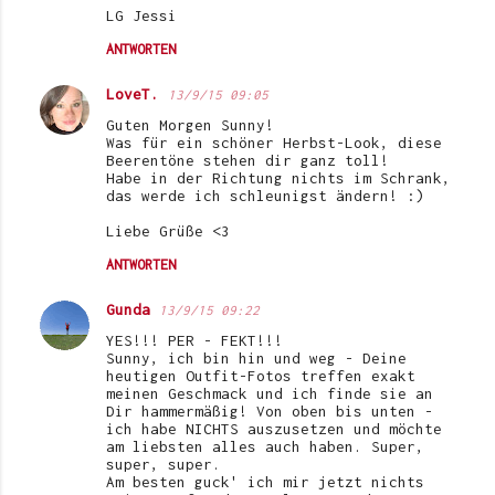
LG Jessi
ANTWORTEN
LoveT.
13/9/15 09:05
Guten Morgen Sunny!
Was für ein schöner Herbst-Look, diese
Beerentöne stehen dir ganz toll!
Habe in der Richtung nichts im Schrank,
das werde ich schleunigst ändern! :)
Liebe Grüße <3
ANTWORTEN
Gunda
13/9/15 09:22
YES!!! PER - FEKT!!!
Sunny, ich bin hin und weg - Deine
heutigen Outfit-Fotos treffen exakt
meinen Geschmack und ich finde sie an
Dir hammermäßig! Von oben bis unten -
ich habe NICHTS auszusetzen und möchte
am liebsten alles auch haben. Super,
super, super.
Am besten guck' ich mir jetzt nichts