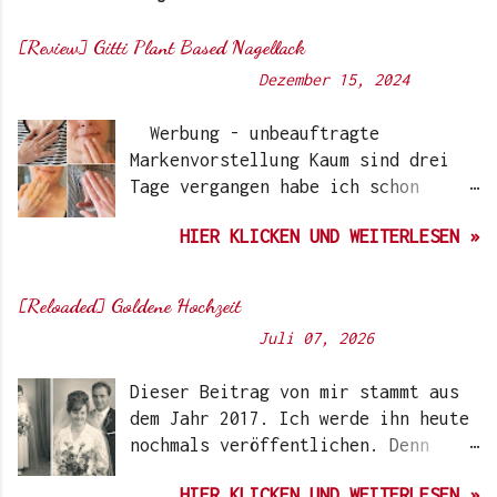
[Review] Gitti Plant Based Nagellack
Von
Sunny's side of life
-
Dezember 15, 2024
Werbung - unbeauftragte
Markenvorstellung Kaum sind drei
Tage vergangen habe ich schon
wieder einen „Beauty-Tipp“ für
HIER KLICKEN UND WEITERLESEN »
Euch. Aber nach 6 Monate, wo ich
die Nagellacke bzw. den Remover
jetzt getestet habe, kann ich ein
[Reloaded] Goldene Hochzeit
durchwegs positives Ergebnis
Von
Sunny's side of life
-
Juli 07, 2026
vermelden. Die meisten dürften
Gitti Nagellacke schon von
Dieser Beitrag von mir stammt aus
Instagram kennen. Auch Ari hat auf
dem Jahr 2017. Ich werde ihn heute
ihrem Blog schon darüber
nochmals veröffentlichen. Denn
berichtet. Ich selbst wurde das
heute würden meine Eltern Ihren
erste Mal im Coronawinter 20/21
HIER KLICKEN UND WEITERLESEN »