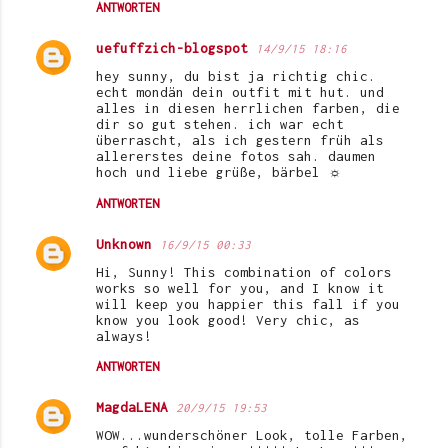
ANTWORTEN
uefuffzich-blogspot
14/9/15 18:16
hey sunny, du bist ja richtig chic.
echt mondän dein outfit mit hut. und
alles in diesen herrlichen farben, die
dir so gut stehen. ich war echt
überrascht, als ich gestern früh als
allererstes deine fotos sah. daumen
hoch und liebe grüße, bärbel ☼
ANTWORTEN
Unknown
16/9/15 00:33
Hi, Sunny! This combination of colors
works so well for you, and I know it
will keep you happier this fall if you
know you look good! Very chic, as
always!
ANTWORTEN
MagdaLENA
20/9/15 19:53
WOW...wunderschöner Look, tolle Farben,