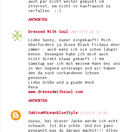
auch gar nicht weiter geguckt im
Internet, um nicht in Kaufrausch zu
verfallen. ;-)
ANTWORTEN
Dressed With Soul
30/11/15 22:12
Liebe Sunny, super eingekauft! Mich
überfordern ja diese Black Fridays eher
immer - auch wenn ich sie schon länger
kenne. Deswegen habe ich mich auch
nicht direkt etwas gekauft :) Am
Samstag war ich mit meinem Mann bei uns
in der Gegend unterwegs und wir haben
den da noch vorhandenen Schnee
genossen.
Liebe Grüße und a guade Woch
Rena
www.dressedwithsoul.com
ANTWORTEN
Sabina@OceanblueStyle
2/12/15 15:52
Uuuuu, bei dieser Jacke werde ich echt
schwach. Ist die schön. Und bin ganz
gespannt,was du daraus machst!!! Alles