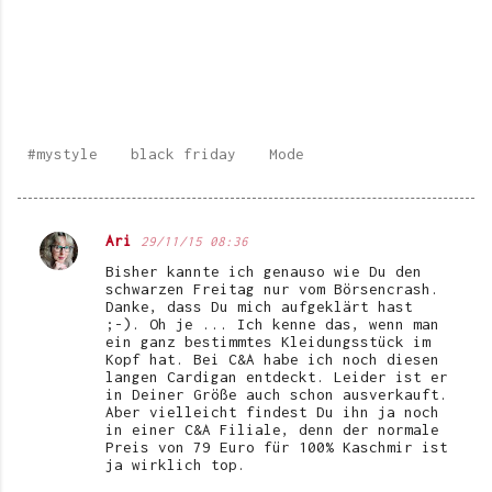
#mystyle
black friday
Mode
Ari
29/11/15 08:36
K
Bisher kannte ich genauso wie Du den
o
schwarzen Freitag nur vom Börsencrash.
Danke, dass Du mich aufgeklärt hast
m
;-). Oh je ... Ich kenne das, wenn man
ein ganz bestimmtes Kleidungsstück im
m
Kopf hat. Bei C&A habe ich noch diesen
e
langen Cardigan entdeckt. Leider ist er
in Deiner Größe auch schon ausverkauft.
n
Aber vielleicht findest Du ihn ja noch
in einer C&A Filiale, denn der normale
t
Preis von 79 Euro für 100% Kaschmir ist
ja wirklich top.
a