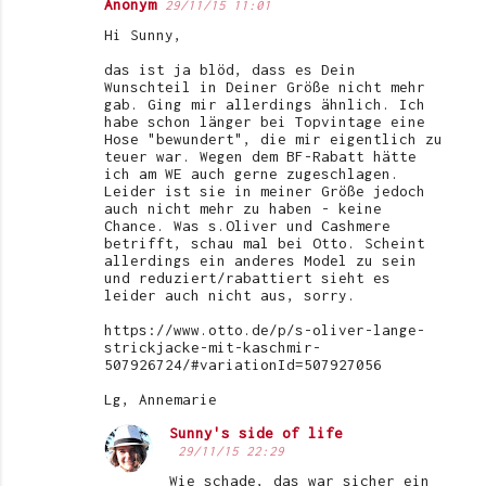
Anonym
29/11/15 11:01
Hi Sunny,
das ist ja blöd, dass es Dein
Wunschteil in Deiner Größe nicht mehr
gab. Ging mir allerdings ähnlich. Ich
habe schon länger bei Topvintage eine
Hose "bewundert", die mir eigentlich zu
teuer war. Wegen dem BF-Rabatt hätte
ich am WE auch gerne zugeschlagen.
Leider ist sie in meiner Größe jedoch
auch nicht mehr zu haben - keine
Chance. Was s.Oliver und Cashmere
betrifft, schau mal bei Otto. Scheint
allerdings ein anderes Model zu sein
und reduziert/rabattiert sieht es
leider auch nicht aus, sorry.
https://www.otto.de/p/s-oliver-lange-
strickjacke-mit-kaschmir-
507926724/#variationId=507927056
Lg, Annemarie
Sunny's side of life
29/11/15 22:29
Wie schade, das war sicher ein