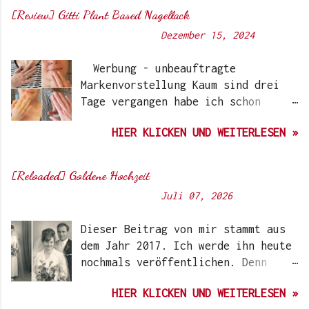
[Review] Gitti Plant Based Nagellack
Von
Sunny's side of life
-
Dezember 15, 2024
Werbung - unbeauftragte
Markenvorstellung Kaum sind drei
Tage vergangen habe ich schon
wieder einen „Beauty-Tipp“ für
HIER KLICKEN UND WEITERLESEN »
Euch. Aber nach 6 Monate, wo ich
die Nagellacke bzw. den Remover
jetzt getestet habe, kann ich ein
[Reloaded] Goldene Hochzeit
durchwegs positives Ergebnis
Von
Sunny's side of life
-
Juli 07, 2026
vermelden. Die meisten dürften
Gitti Nagellacke schon von
Dieser Beitrag von mir stammt aus
Instagram kennen. Auch Ari hat auf
dem Jahr 2017. Ich werde ihn heute
ihrem Blog schon darüber
nochmals veröffentlichen. Denn
berichtet. Ich selbst wurde das
heute würden meine Eltern Ihren
erste Mal im Coronawinter 20/21
HIER KLICKEN UND WEITERLESEN »
59. Hochzeitstag feiern. Auf dem
über Instagram-Account der