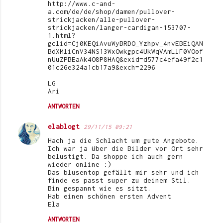
r
http://www.c-and-
a.com/de/de/shop/damen/pullover-
e
strickjacken/alle-pullover-
strickjacken/langer-cardigan-153707-
1.html?
gclid=Cj0KEQiAvuWyBRDO_Yzhpv_4nvEBEiQAN
BdXMliCnV34NS13WxOwkgpc4UkWqVAmLlF0VOof
nUuZPBEaAk4O8P8HAQ&exid=d577c4efa49f2c1
01c26e324a1cb17a9&exch=2296
LG
Ari
ANTWORTEN
elablogt
29/11/15 09:21
Hach ja die Schlacht um gute Angebote.
Ich war ja über die Bilder vor Ort sehr
belustigt. Da shoppe ich auch gern
wieder online :)
Das blusentop gefällt mir sehr und ich
finde es passt super zu deinem Stil.
Bin gespannt wie es sitzt.
Hab einen schönen ersten Advent
Ela
ANTWORTEN