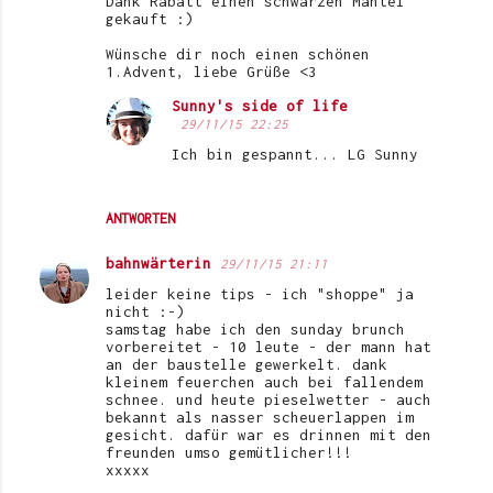
Dank Rabatt einen schwarzen Mantel
gekauft :)
Wünsche dir noch einen schönen
1.Advent, liebe Grüße <3
Sunny's side of life
29/11/15 22:25
Ich bin gespannt... LG Sunny
ANTWORTEN
bahnwärterin
29/11/15 21:11
leider keine tips - ich "shoppe" ja
nicht :-)
samstag habe ich den sunday brunch
vorbereitet - 10 leute - der mann hat
an der baustelle gewerkelt. dank
kleinem feuerchen auch bei fallendem
schnee. und heute pieselwetter - auch
bekannt als nasser scheuerlappen im
gesicht. dafür war es drinnen mit den
freunden umso gemütlicher!!!
xxxxx