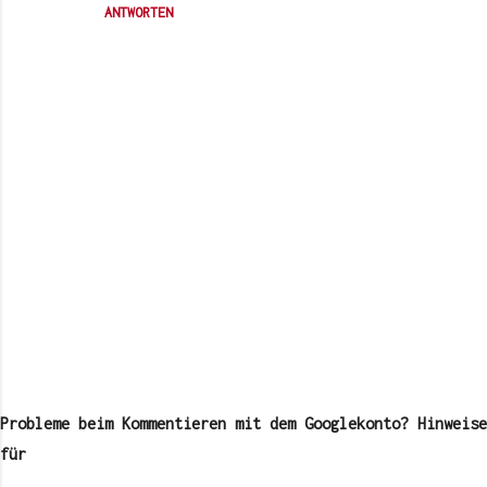
ANTWORTEN
K
o
m
Probleme beim Kommentieren mit dem Googlekonto? Hinweise
m
e
für
n
t