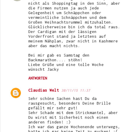
nicht als Shoppingtag in den Sinn, aber
die Firmen nutzen ja auch jede
Gelegenheit um Schnäppchen oder
vermeintliche Schnäppchen und dem
Großen Weihnachtsrummel mitzuhalten.
Glücklicherweise bin ich da total raus.
Der Cardigan mit der lässigen
Vorderfront stand ja letztens auf
meinem Nähplan, zwar nicht in Kashmere
aber das macht nichts.
Bei mir gab es Samstag den
Backmarathon.... stöhn!
Liebe Grüße und eine tolle Woche
wünscht Jacky
ANTWORTEN
Claudias Welt
30/11/15 11:37
Sehr schöne Sachen hast Du da
rausgesucht, besonders Deine Brille
gefällt mir sehr gut!
Sehr Schade mit dem Strickmantel, aber
Du wirst mit Sicherheit noch einen
anderen finden! :)
Ich war das ganze Wochenende unterwegs,
hatte ich gar keine Zeit zu gucken! :(