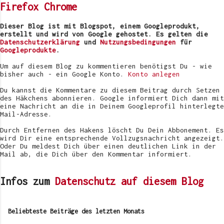
Firefox
Chrome
a
r
v
Dieser Blog ist mit Blogspot, einem Googleprodukt,
e
erstellt und wird von Google gehostet. Es gelten die
r
Datenschutzerklärung
und
Nutzungsbedingungen
für
ö
Googleprodukte
.
f
f
Um auf diesem Blog zu kommentieren benötigst Du - wie
e
bisher auch - ein Google Konto.
Konto anlegen
n
t
Du kannst die Kommentare zu diesem Beitrag durch Setzen
l
des Häkchens abonnieren. Google informiert Dich dann mit
i
eine Nachricht an die in Deinem Googleprofil hinterlegte
c
Mail-Adresse.
h
e
Durch Entfernen des Hakens löscht Du Dein Abbonement. Es
n
wird Dir eine entsprechende Vollzugsnachricht angezeigt.
Oder Du meldest Dich über einen deutlichen Link in der
Mail ab, die Dich über den Kommentar informiert.
Infos zum
Datenschutz auf diesem Blog
Beliebteste Beiträge des letzten Monats