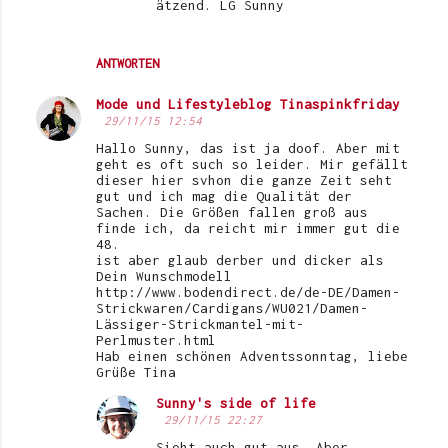
ätzend. LG Sunny
ANTWORTEN
Mode und Lifestyleblog Tinaspinkfriday
29/11/15 12:54
Hallo Sunny, das ist ja doof. Aber mit
geht es oft such so leider. Mir gefällt
dieser hier svhon die ganze Zeit seht
gut und ich mag die Qualität der
Sachen. Die Größen fallen groß aus
finde ich, da reicht mir immer gut die
48.
ist aber glaub derber und dicker als
Dein Wunschmodell
http://www.bodendirect.de/de-DE/Damen-
Strickwaren/Cardigans/WU021/Damen-
Lässiger-Strickmantel-mit-
Perlmuster.html
Hab einen schönen Adventssonntag, liebe
Grüße Tina
Sunny's side of life
29/11/15 22:27
Sieht auch gut aus. Aber