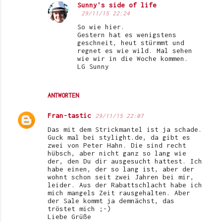
Sunny's side of life
29/11/15 22:24
So wie hier.
Gestern hat es wenigstens
geschneit, heut stürmmt und
regnet es wie wild. Mal sehen
wie wir in die Woche kommen.
LG Sunny
ANTWORTEN
Fran-tastic
29/11/15 22:07
Das mit dem Strickmantel ist ja schade.
Guck mal bei stylight.de, da gibt es
zwei von Peter Hahn. Die sind recht
hübsch, aber nicht ganz so lang wie
der, den Du dir ausgesucht hattest. Ich
habe einen, der so lang ist, aber der
wohnt schon seit zwei Jahren bei mir,
leider. Aus der Rabattschlacht habe ich
mich mangels Zeit rausgehalten. Aber
der Sale kommt ja demnächst, das
tröstet mich ;-)
Liebe Grüße