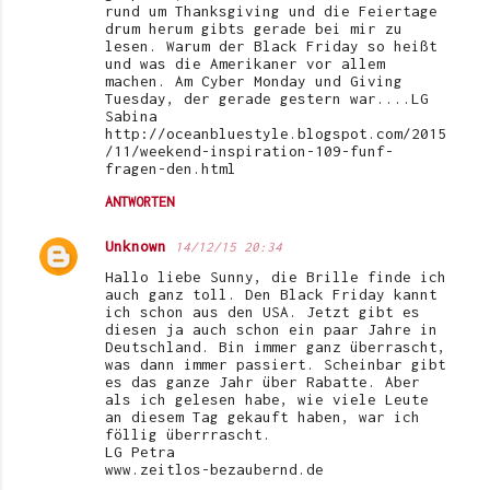
rund um Thanksgiving und die Feiertage
drum herum gibts gerade bei mir zu
lesen. Warum der Black Friday so heißt
und was die Amerikaner vor allem
machen. Am Cyber Monday und Giving
Tuesday, der gerade gestern war....LG
Sabina
http://oceanbluestyle.blogspot.com/2015
/11/weekend-inspiration-109-funf-
fragen-den.html
ANTWORTEN
Unknown
14/12/15 20:34
Hallo liebe Sunny, die Brille finde ich
auch ganz toll. Den Black Friday kannt
ich schon aus den USA. Jetzt gibt es
diesen ja auch schon ein paar Jahre in
Deutschland. Bin immer ganz überrascht,
was dann immer passiert. Scheinbar gibt
es das ganze Jahr über Rabatte. Aber
als ich gelesen habe, wie viele Leute
an diesem Tag gekauft haben, war ich
föllig überrrascht.
LG Petra
www.zeitlos-bezaubernd.de