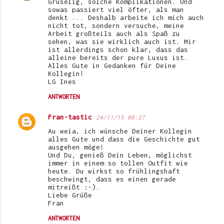
Gruselig, solche Komplikationen. Und
o
sowas passiert viel öfter, als man
denkt ... Deshalb arbeite ich mich auch
m
nicht tot, sondern versuche, meine
Arbeit großteils auch als Spaß zu
m
sehen, was sie wirklich auch ist. Mir
e
ist allerdings schon klar, dass das
alleine bereits der pure Luxus ist.
n
Alles Gute in Gedanken für Deine
Kollegin!
t
LG Ines
a
ANTWORTEN
r
Fran-tastic
24/11/15 08:27
e
Au weia, ich wünsche Deiner Kollegin
alles Gute und dass die Geschichte gut
ausgehen möge!
Und Du, genieß Dein Leben, möglichst
immer in einem so tollen Outfit wie
heute. Du wirkst so frühlingshaft
beschwingt, dass es einen gerade
mitreißt :-).
Liebe Grüße
Fran
ANTWORTEN