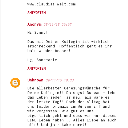
www.claudias-welt.com
ANTWORTEN
Anonym
25/11/15 20:07
Hi Sunny!
Das mit Deiner Kollegin ist wirklich
erschreckend. Hoffentlich geht es ihr
bald wieder besser!
Lg, Annemarie
ANTWORTEN
Unknown
26/11/15 19:23
Die allerbesten Genesungswünsche für
Deine Kollegin!! Da sagst Du was - lebe
das Leben jeden Tag neu, als wäre es
der letzte Tag!! Doch der Alltag hat
uns leider oftmals im Würgegriff und
wir vergessen, wie gut es uns
eigentlich geht und dass wir nur dieses
EINE Leben haben... Alles Liebe an euch
alle! Und ja - take care!!!