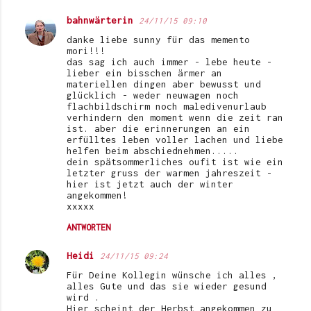
bahnwärterin
24/11/15 09:10
danke liebe sunny für das memento
mori!!!
das sag ich auch immer - lebe heute -
lieber ein bisschen ärmer an
materiellen dingen aber bewusst und
glücklich - weder neuwagen noch
flachbildschirm noch maledivenurlaub
verhindern den moment wenn die zeit ran
ist. aber die erinnerungen an ein
erfülltes leben voller lachen und liebe
helfen beim abschiednehmen.....
dein spätsommerliches oufit ist wie ein
letzter gruss der warmen jahreszeit -
hier ist jetzt auch der winter
angekommen!
xxxxx
ANTWORTEN
Heidi
24/11/15 09:24
Für Deine Kollegin wünsche ich alles ,
alles Gute und das sie wieder gesund
wird .
Hier scheint der Herbst angekommen zu