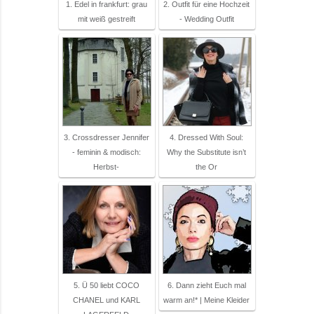
1. Edel in frankfurt: grau
2. Outfit für eine Hochzeit
mit weiß gestreift
- Wedding Outfit
3. Crossdresser Jennifer
4. Dressed With Soul:
- feminin & modisch:
Why the Substitute isn’t
Herbst-
the Or
5. Ü 50 liebt COCO
6. Dann zieht Euch mal
CHANEL und KARL
warm an!* | Meine Kleider