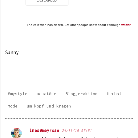
LAGERFELD
The collection has closed. Let other people know about it through
twitter
.
Sunny
#mystyle
aquatöne
Bloggeraktion
Herbst
Mode
um kopf und kragen
ines@meyrose
24/11/15 07:51
K