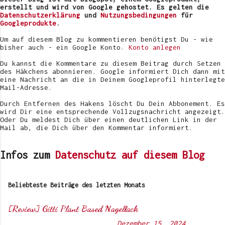
e
erstellt und wird von Google gehostet. Es gelten die
r
Datenschutzerklärung
und
Nutzungsbedingungen
für
ö
Googleprodukte
.
f
f
Um auf diesem Blog zu kommentieren benötigst Du - wie
e
bisher auch - ein Google Konto.
Konto anlegen
n
t
Du kannst die Kommentare zu diesem Beitrag durch Setzen
l
des Häkchens abonnieren. Google informiert Dich dann mit
i
eine Nachricht an die in Deinem Googleprofil hinterlegte
c
Mail-Adresse.
h
e
Durch Entfernen des Hakens löscht Du Dein Abbonement. Es
n
wird Dir eine entsprechende Vollzugsnachricht angezeigt.
Oder Du meldest Dich über einen deutlichen Link in der
Mail ab, die Dich über den Kommentar informiert.
Infos zum
Datenschutz auf diesem Blog
Beliebteste Beiträge des letzten Monats
[Review] Gitti Plant Based Nagellack
Von
Sunny's side of life
-
Dezember 15, 2024