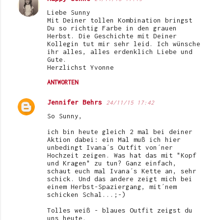
Liebe Sunny
Mit Deiner tollen Kombination bringst
Du so richtig Farbe in den grauen
Herbst. Die Geschichte mit Deiner
Kollegin tut mir sehr leid. Ich wünsche
ihr alles, alles erdenklich Liebe und
Gute.
Herzlichst Yvonne
ANTWORTEN
Jennifer Behrs
24/11/15 17:42
So Sunny,
ich bin heute gleich 2 mal bei deiner
Aktion dabei: ein Mal muß ich hier
unbedingt Ivana´s Outfit von´ner
Hochzeit zeigen. Was hat das mit "Kopf
und Kragen" zu tun? Ganz einfach,
schaut euch mal Ivana´s Kette an, sehr
schick. Und das andere zeigt mich bei
einem Herbst-Spaziergang, mit´nem
schicken Schal...;-)
Tolles weiß - blaues Outfit zeigst du
uns heute.