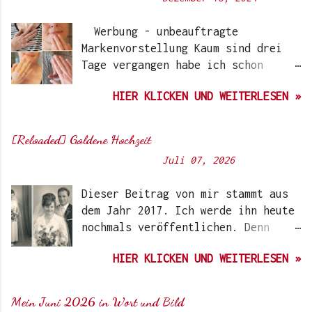
Werbung - unbeauftragte
Markenvorstellung Kaum sind drei
Tage vergangen habe ich schon
wieder einen „Beauty-Tipp“ für
HIER KLICKEN UND WEITERLESEN »
Euch. Aber nach 6 Monate, wo ich
die Nagellacke bzw. den Remover
jetzt getestet habe, kann ich ein
[Reloaded] Goldene Hochzeit
durchwegs positives Ergebnis
Von
Sunny's side of life
-
Juli 07, 2026
vermelden. Die meisten dürften
Gitti Nagellacke schon von
Dieser Beitrag von mir stammt aus
Instagram kennen. Auch Ari hat auf
dem Jahr 2017. Ich werde ihn heute
ihrem Blog schon darüber
nochmals veröffentlichen. Denn
berichtet. Ich selbst wurde das
heute würden meine Eltern Ihren
erste Mal im Coronawinter 20/21
HIER KLICKEN UND WEITERLESEN »
59. Hochzeitstag feiern. Auf dem
über Instagram-Account der
ersten Bild rechts, seht Ihr
Schminktante darauf aufmerksam.
meinen Vater im Stresemann , den
Damals hat die Firma noch mit
Mein Juni 2026 in Wort und Bild
er anlässlich der kirchlichen