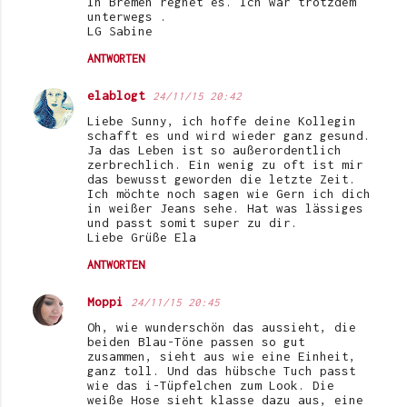
In Bremen regnet es. Ich war trotzdem
unterwegs .
LG Sabine
ANTWORTEN
elablogt
24/11/15 20:42
Liebe Sunny, ich hoffe deine Kollegin
schafft es und wird wieder ganz gesund.
Ja das Leben ist so außerordentlich
zerbrechlich. Ein wenig zu oft ist mir
das bewusst geworden die letzte Zeit.
Ich möchte noch sagen wie Gern ich dich
in weißer Jeans sehe. Hat was lässiges
und passt somit super zu dir.
Liebe Grüße Ela
ANTWORTEN
Moppi
24/11/15 20:45
Oh, wie wunderschön das aussieht, die
beiden Blau-Töne passen so gut
zusammen, sieht aus wie eine Einheit,
ganz toll. Und das hübsche Tuch passt
wie das i-Tüpfelchen zum Look. Die
weiße Hose sieht klasse dazu aus, eine