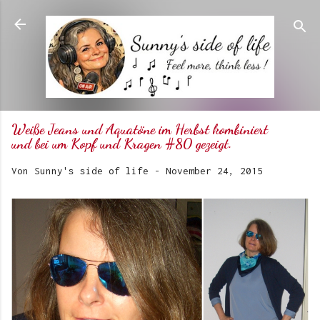
Direkt zum Hauptbereich
Weiße Jeans und Aquatöne im Herbst kombiniert
und bei um Kopf und Kragen #80 gezeigt.
Von
Sunny's side of life
-
November 24, 2015