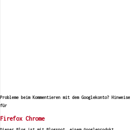
K
o
m
Probleme beim Kommentieren mit dem Googlekonto? Hinweise
m
e
für
n
t
Firefox
Chrome
a
r
v
Dieser Blog ist mit Blogspot, einem Googleprodukt,