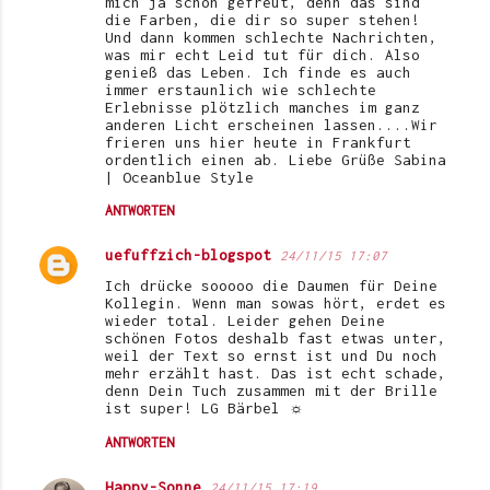
mich ja schon gefreut, denn das sind
die Farben, die dir so super stehen!
Und dann kommen schlechte Nachrichten,
was mir echt Leid tut für dich. Also
genieß das Leben. Ich finde es auch
immer erstaunlich wie schlechte
Erlebnisse plötzlich manches im ganz
anderen Licht erscheinen lassen....Wir
frieren uns hier heute in Frankfurt
ordentlich einen ab. Liebe Grüße Sabina
| Oceanblue Style
ANTWORTEN
uefuffzich-blogspot
24/11/15 17:07
Ich drücke sooooo die Daumen für Deine
Kollegin. Wenn man sowas hört, erdet es
wieder total. Leider gehen Deine
schönen Fotos deshalb fast etwas unter,
weil der Text so ernst ist und Du noch
mehr erzählt hast. Das ist echt schade,
denn Dein Tuch zusammen mit der Brille
ist super! LG Bärbel ☼
ANTWORTEN
Happy-Sonne
24/11/15 17:19