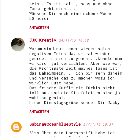
sein . Es ist kalt , nass und ohne
Jacke geht nichts .
Wünsche Dir noch eine schöne Woche
LG heidi
ANTWORTEN
JJK Kreativ
24/11/15 10:18
Warum sind nur immer wieder solch
negativen Infos da, um mal wieder
geerdet in sich zu gehen....könnte man
wirklich gut verzichten. Aber wie war,
die Wichtigste Zeit meines Tages ist
das Daheimsein.... ich bin gern daheim
und versuche das zu machen wozu ich
wirklich Lust habe.
Das frische Outfit mit Türkis sieht
toll aus und die Stiefeletten sind ja
wohl so genial.
Liebe Dienstagsgrüße sendet Dir Jacky
ANTWORTEN
Sabina@OceanblueStyle
24/11/15 10:37
Also über dein Überschrift habe ich