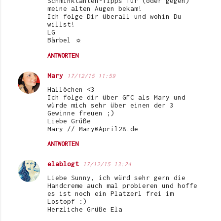
Schminktanten-Tipps für (oder gegen)
meine alten Augen bekam!
Ich folge Dir überall und wohin Du
willst!
LG
Bärbel ☼
ANTWORTEN
Mary
17/12/15 11:59
Hallöchen <3
Ich folge dir über GFC als Mary und
würde mich sehr über einen der 3
Gewinne freuen ;)
Liebe Grüße
Mary // Mary@April28.de
ANTWORTEN
elablogt
17/12/15 13:24
Liebe Sunny, ich würd sehr gern die
Handcreme auch mal probieren und hoffe
es ist noch ein Platzerl frei im
Lostopf :)
Herzliche Grüße Ela