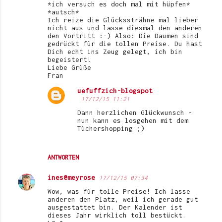
*ich versuch es doch mal mit hüpfen*
*autsch*
Ich reize die Glückssträhne mal lieber
nicht aus und lasse diesmal den anderen
den Vortritt :-) Also: Die Daumen sind
gedrückt für die tollen Preise. Du hast
Dich echt ins Zeug gelegt, ich bin
begeistert!
Liebe Grüße
Fran
uefuffzich-blogspot
17/12/15 11:21
Dann herzlichen Glückwunsch -
nun kann es losgehen mit dem
Tüchershopping ;)
ANTWORTEN
ines@meyrose
17/12/15 07:34
Wow, was für tolle Preise! Ich lasse
anderen den Platz, weil ich gerade gut
ausgestattet bin. Der Kalender ist
dieses Jahr wirklich toll bestückt.