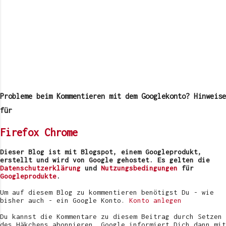
K
o
m
Probleme beim Kommentieren mit dem Googlekonto? Hinweise
m
e
für
n
t
Firefox
Chrome
a
r
v
Dieser Blog ist mit Blogspot, einem Googleprodukt,
e
erstellt und wird von Google gehostet. Es gelten die
r
Datenschutzerklärung
und
Nutzungsbedingungen
für
ö
Googleprodukte
.
f
f
Um auf diesem Blog zu kommentieren benötigst Du - wie
e
bisher auch - ein Google Konto.
Konto anlegen
n
t
Du kannst die Kommentare zu diesem Beitrag durch Setzen
l
des Häkchens abonnieren. Google informiert Dich dann mit