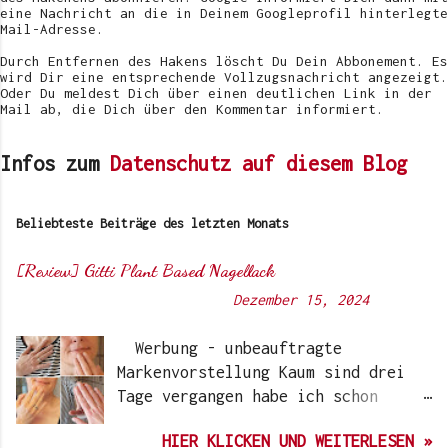
i
eine Nachricht an die in Deinem Googleprofil hinterlegte
c
Mail-Adresse.
h
e
Durch Entfernen des Hakens löscht Du Dein Abbonement. Es
n
wird Dir eine entsprechende Vollzugsnachricht angezeigt.
Oder Du meldest Dich über einen deutlichen Link in der
Mail ab, die Dich über den Kommentar informiert.
Infos zum
Datenschutz auf diesem Blog
Beliebteste Beiträge des letzten Monats
[Review] Gitti Plant Based Nagellack
Von
Sunny's side of life
-
Dezember 15, 2024
Werbung - unbeauftragte
Markenvorstellung Kaum sind drei
Tage vergangen habe ich schon
wieder einen „Beauty-Tipp“ für
HIER KLICKEN UND WEITERLESEN »
Euch. Aber nach 6 Monate, wo ich