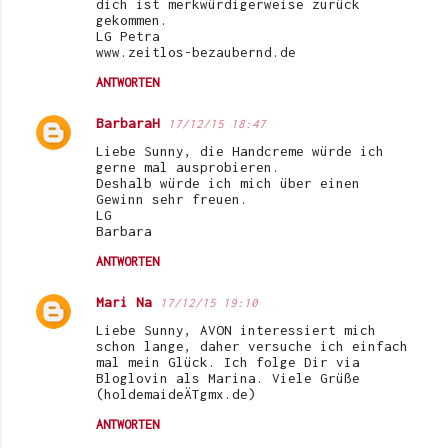
dich ist merkwürdigerweise zurück
gekommen.
LG Petra
www.zeitlos-bezaubernd.de
ANTWORTEN
BarbaraH
17/12/15 18:47
Liebe Sunny, die Handcreme würde ich
gerne mal ausprobieren.
Deshalb würde ich mich über einen
Gewinn sehr freuen.
LG
Barbara
ANTWORTEN
Mari Na
17/12/15 19:10
Liebe Sunny, AVON interessiert mich
schon lange, daher versuche ich einfach
mal mein Glück. Ich folge Dir via
Bloglovin als Marina. Viele Grüße
(holdemaideÄTgmx.de)
ANTWORTEN