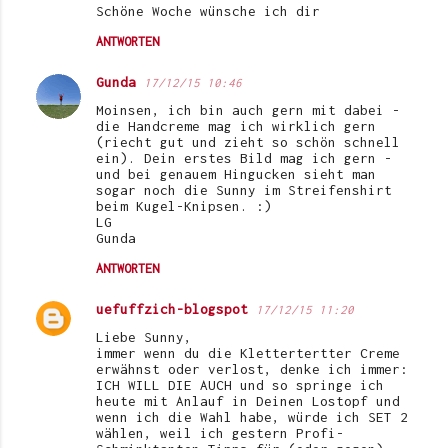
Schöne Woche wünsche ich dir
ANTWORTEN
Gunda
17/12/15 10:46
Moinsen, ich bin auch gern mit dabei -
die Handcreme mag ich wirklich gern
(riecht gut und zieht so schön schnell
ein). Dein erstes Bild mag ich gern -
und bei genauem Hingucken sieht man
sogar noch die Sunny im Streifenshirt
beim Kugel-Knipsen. :)
LG
Gunda
ANTWORTEN
uefuffzich-blogspot
17/12/15 11:20
Liebe Sunny,
immer wenn du die Klettertertter Creme
erwähnst oder verlost, denke ich immer:
ICH WILL DIE AUCH und so springe ich
heute mit Anlauf in Deinen Lostopf und
wenn ich die Wahl habe, würde ich SET 2
wählen, weil ich gestern Profi-