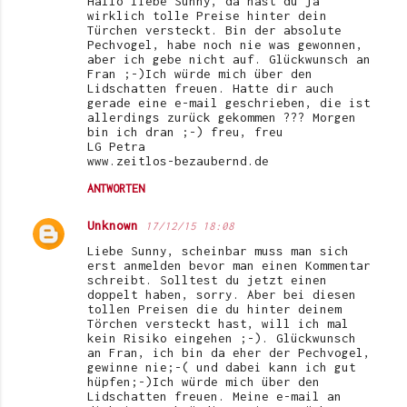
Hallo liebe Sunny, da hast du ja
wirklich tolle Preise hinter dein
Türchen versteckt. Bin der absolute
Pechvogel, habe noch nie was gewonnen,
aber ich gebe nicht auf. Glückwunsch an
Fran ;-)Ich würde mich über den
Lidschatten freuen. Hatte dir auch
gerade eine e-mail geschrieben, die ist
allerdings zurück gekommen ??? Morgen
bin ich dran ;-) freu, freu
LG Petra
www.zeitlos-bezaubernd.de
ANTWORTEN
Unknown
17/12/15 18:08
Liebe Sunny, scheinbar muss man sich
erst anmelden bevor man einen Kommentar
schreibt. Solltest du jetzt einen
doppelt haben, sorry. Aber bei diesen
tollen Preisen die du hinter deinem
Törchen versteckt hast, will ich mal
kein Risiko eingehen ;-). Glückwunsch
an Fran, ich bin da eher der Pechvogel,
gewinne nie;-( und dabei kann ich gut
hüpfen;-)Ich würde mich über den
Lidschatten freuen. Meine e-mail an