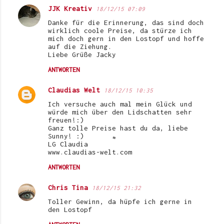
JJK Kreativ
18/12/15 07:09
Danke für die Erinnerung, das sind doch
wirklich coole Preise, da stürze ich
mich doch gern in den Lostopf und hoffe
auf die Ziehung.
Liebe Grüße Jacky
ANTWORTEN
Claudias Welt
18/12/15 10:35
Ich versuche auch mal mein Glück und
würde mich über den Lidschatten sehr
freuen!:)
Ganz tolle Preise hast du da, liebe
Sunny! :)
LG Claudia
www.claudias-welt.com
ANTWORTEN
Chris Tina
18/12/15 21:32
Toller Gewinn, da hüpfe ich gerne in
den Lostopf