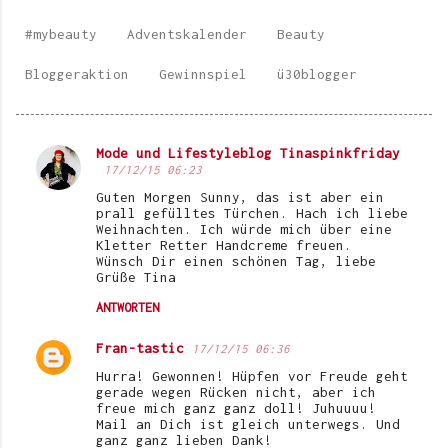
#mybeauty
Adventskalender
Beauty
Bloggeraktion
Gewinnspiel
ü30blogger
Mode und Lifestyleblog Tinaspinkfriday
K
17/12/15 06:23
o
Guten Morgen Sunny, das ist aber ein
prall gefülltes Türchen. Hach ich liebe
m
Weihnachten. Ich würde mich über eine
Kletter Retter Handcreme freuen.
m
Wünsch Dir einen schönen Tag, liebe
e
Grüße Tina
n
ANTWORTEN
t
Fran-tastic
17/12/15 06:36
a
Hurra! Gewonnen! Hüpfen vor Freude geht
r
gerade wegen Rücken nicht, aber ich
freue mich ganz ganz doll! Juhuuuu!
e
Mail an Dich ist gleich unterwegs. Und
ganz ganz lieben Dank!