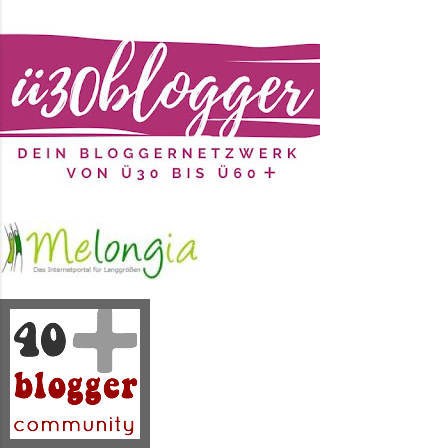
das hat meinem Sohn dann noch
nicht gefallen. Also hat er sich
bis zu diesem Sommer ein richtiges
Make-Over, vorn und hinten,
gewünscht. Ich habe aus dem Fundus
Seidenmalfarbe in Blau, Lila und
einem Erikaton gewählt. Dazu jede
Menge Wasser, verschieden breite
Pinsel und ganz viel grobes Salz.
Das kann man nicht alles auf
einmal machen, aber so nach und
nach ist es dann doch ...