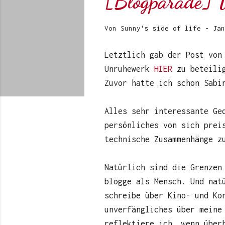
[Blogparade] Wi
Von
Sunny's side of life
-
Jan
Letztlich gab der Post vo
Unruhewerk
HIER
zu beteili
Zuvor hatte ich schon Sab
Alles sehr interessante Ge
persönliches von sich prei
technische Zusammenhänge z
Natürlich sind die Grenzen
blogge als Mensch. Und nat
schreibe über Kino- und Ko
unverfängliches über meine
reflektiere ich, wenn über