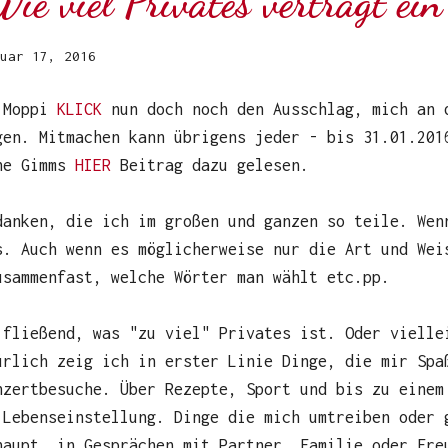
e viel Privates verträgt ein
uar 17, 2016
n Moppi
KLICK
nun doch noch den Ausschlag, mich an 
gen. Mitmachen kann übrigens jeder - bis 31.01.201
ine Gimms
HIER
Beitrag dazu gelesen.
danken, die ich im großen und ganzen so teile. Wen
s. Auch wenn es möglicherweise nur die Art und Wei
usammenfast, welche Wörter man wählt etc.pp.
 fließend, was "zu viel" Privates ist. Oder vielle
ürlich zeig ich in erster Linie Dinge, die mir Spa
nzertbesuche. Über Rezepte, Sport und bis zu einem
 Lebenseinstellung. Dinge die mich umtreiben oder 
haupt, in Gesprächen mit Partner, Familie oder Fre