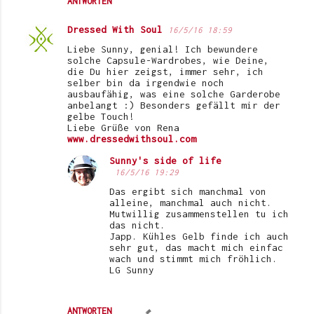
ANTWORTEN
Dressed With Soul
16/5/16 18:59
Liebe Sunny, genial! Ich bewundere
solche Capsule-Wardrobes, wie Deine,
die Du hier zeigst, immer sehr, ich
selber bin da irgendwie noch
ausbaufähig, was eine solche Garderobe
anbelangt :) Besonders gefällt mir der
gelbe Touch!
Liebe Grüße von Rena
www.dressedwithsoul.com
Sunny's side of life
16/5/16 19:29
Das ergibt sich manchmal von
alleine, manchmal auch nicht.
Mutwillig zusammenstellen tu ich
das nicht.
Japp. Kühles Gelb finde ich auch
sehr gut, das macht mich einfac
wach und stimmt mich fröhlich.
LG Sunny
ANTWORTEN