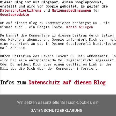
v
Dieser Blog ist mit Blogspot, einem Googleprodukt,
e
erstellt und wird von Google gehostet. Es gelten die
r
Datenschutzerklärung
und
Nutzungsbedingungen
für
ö
Googleprodukte
.
f
f
Um auf diesem Blog zu kommentieren benötigst Du - wie
e
bisher auch - ein Google Konto.
Konto anlegen
n
t
Du kannst die Kommentare zu diesem Beitrag durch Setzen
l
des Häkchens abonnieren. Google informiert Dich dann mit
i
eine Nachricht an die in Deinem Googleprofil hinterlegte
c
Mail-Adresse.
h
e
Durch Entfernen des Hakens löscht Du Dein Abbonement. Es
n
wird Dir eine entsprechende Vollzugsnachricht angezeigt.
Oder Du meldest Dich über einen deutlichen Link in der
Mail ab, die Dich über den Kommentar informiert.
Infos zum
Datenschutz auf diesem Blog
Beliebteste Beiträge des letzten Monats
Wir setzen essenzielle Session-Cookies ein.
[Review] Gitti Plant Based Nagellack
DATENSCHUTZERKLÄRUNG