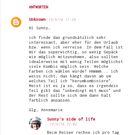
ANTWORTEN
Unknown
15/5/16 11:24
Hi Sunny,
ich finde das grundsätzlich sehr
interessant, aber eher für den Urlaub
bzw. wenn ich verreise. In dem Fall ist
mir das superwichtig, so wenig Gepäck
wie möglich mitzunehmen, also sollten
idealerweise mit wenig Teilen möglichst
viele Kombis möglich sein. Welche
Farben ich wählen würde? Hmmmm... ich
weiss nicht, das hängt davon ab um
welches Teil ich "herumkombiniere".
Meist ist es ja so, dass es irgendein
Teil gibt das "unbedingt mit muss" und
der Rest sollte sich dem dann halt
farblich anpassen.
Glg, Annemarie
Sunny's side of life
15/5/16 22:02
Beim Reisen rechne ich pro Tag