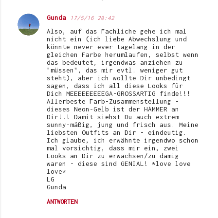
Gunda
17/5/16 20:42
Also, auf das Fachliche gehe ich mal
nicht ein (ich liebe Abwechslung und
könnte never ever tagelang in der
gleichen Farbe herumlaufen, selbst wenn
das bedeutet, irgendwas anziehen zu
"müssen", das mir evtl. weniger gut
steht), aber ich wollte Dir unbedingt
sagen, dass ich all diese Looks für
Dich MEEEEEEEEEGA-GROSSARTIG finde!!!
Allerbeste Farb-Zusammenstellung -
dieses Neon-Gelb ist der HAMMER an
Dir!!! Damit siehst Du auch extrem
sunny-mäßig, jung und frisch aus. Meine
liebsten Outfits an Dir - eindeutig.
Ich glaube, ich erwähnte irgendwo schon
mal vorsichtig, dass mir ein, zwei
Looks an Dir zu erwachsen/zu damig
waren - diese sind GENIAL! *love love
love*
LG
Gunda
ANTWORTEN