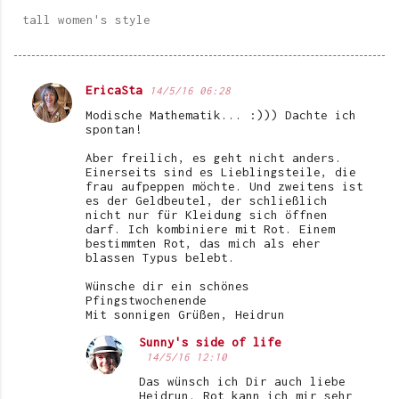
tall women's style
EricaSta
14/5/16 06:28
K
Modische Mathematik... :))) Dachte ich
o
spontan!
m
Aber freilich, es geht nicht anders.
Einerseits sind es Lieblingsteile, die
m
frau aufpeppen möchte. Und zweitens ist
e
es der Geldbeutel, der schließlich
nicht nur für Kleidung sich öffnen
n
darf. Ich kombiniere mit Rot. Einem
bestimmten Rot, das mich als eher
t
blassen Typus belebt.
a
Wünsche dir ein schönes
r
Pfingstwochenende
Mit sonnigen Grüßen, Heidrun
e
Sunny's side of life
14/5/16 12:10
Das wünsch ich Dir auch liebe
Heidrun. Rot kann ich mir sehr