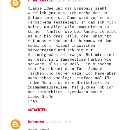
Fran-tastic
15/5/16 23:43
Klasse Idee und das Ergebnis sieht
wirklich gut aus. Ich mache das im
Urlaub immer so. Dann wird vorher ein
Farbschema festgelegt, an das ich mich
halte, um alles wild kombinieren zu
können. Ähnlich wie bei Annemarie gibt
es ein bis drei Teile, die unbedingt
mit müssen und um die herum wird dann
kombiniert. Klappt inzwischen
hervorragend und ich bin mit
Minimalgepäck unterwegs. Bei mir sind
es meist ganz langweilige Farben wie
schwarz, blau und weiß. Ein bisschen
mehr Farb kommt dann Tuch Schuhe,
Taschen und Tücher dazu. Ich habe aber
auch schon überlegt, einfach mal für
jeden Monate so eine Minikollektion
zusammenzustellen. Mal gucken, ob ich
das tatsächlich irgendwann mache.
Liebe Grüße
Fran
ANTWORTEN
Unknown
16/5/16 12:31
very good