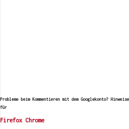
K
o
m
Probleme beim Kommentieren mit dem Googlekonto? Hinweise
m
e
für
n
t
Firefox
Chrome
a
r