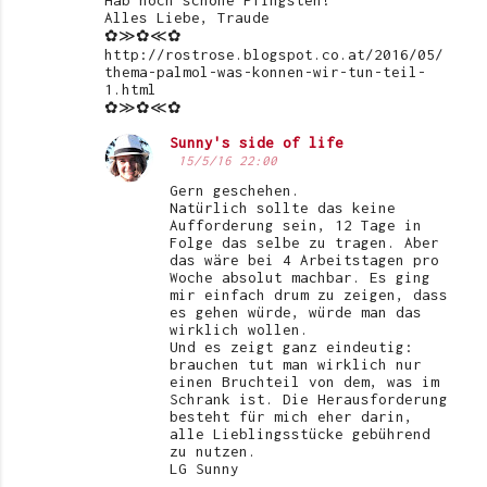
Hab noch schöne Pfingsten!
Alles Liebe, Traude
✿≫✿≪✿
http://rostrose.blogspot.co.at/2016/05/
thema-palmol-was-konnen-wir-tun-teil-
1.html
✿≫✿≪✿
Sunny's side of life
15/5/16 22:00
Gern geschehen.
Natürlich sollte das keine
Aufforderung sein, 12 Tage in
Folge das selbe zu tragen. Aber
das wäre bei 4 Arbeitstagen pro
Woche absolut machbar. Es ging
mir einfach drum zu zeigen, dass
es gehen würde, würde man das
wirklich wollen.
Und es zeigt ganz eindeutig:
brauchen tut man wirklich nur
einen Bruchteil von dem, was im
Schrank ist. Die Herausforderung
besteht für mich eher darin,
alle Lieblingsstücke gebührend
zu nutzen.
LG Sunny