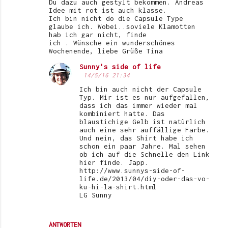
Du dazu auch gestylt bekommen. Andreas
Idee mit rot ist auch klasse.
Ich bin nicht do die Capsule Type
glaube ich. Wobei..soviele Klamotten
hab ich gar nicht, finde
ich . Wünsche ein wunderschönes
Wochenende, liebe Grüße Tina
Sunny's side of life
14/5/16 21:34
Ich bin auch nicht der Capsule
Typ. Mir ist es nur aufgefallen,
dass ich das immer wieder mal
kombiniert hatte. Das
blaustichige Gelb ist natürlich
auch eine sehr auffällige Farbe.
Und nein, das Shirt habe ich
schon ein paar Jahre. Mal sehen
ob ich auf die Schnelle den Link
hier finde. Japp.
http://www.sunnys-side-of-
life.de/2013/04/diy-oder-das-vo-
ku-hi-la-shirt.html
LG Sunny
ANTWORTEN