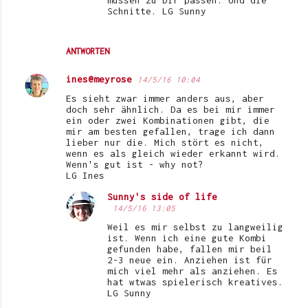
müssen zu Dir passen. Und die
Schnitte. LG Sunny
ANTWORTEN
ines@meyrose
14/5/16 10:04
Es sieht zwar immer anders aus, aber
doch sehr ähnlich. Da es bei mir immer
ein oder zwei Kombinationen gibt, die
mir am besten gefallen, trage ich dann
lieber nur die. Mich stört es nicht,
wenn es als gleich wieder erkannt wird.
Wenn's gut ist - why not?
LG Ines
Sunny's side of life
14/5/16 13:05
Weil es mir selbst zu langweilig
ist. Wenn ich eine gute Kombi
gefunden habe, fallen mir beil
2-3 neue ein. Anziehen ist für
mich viel mehr als anziehen. Es
hat wtwas spielerisch kreatives.
LG Sunny