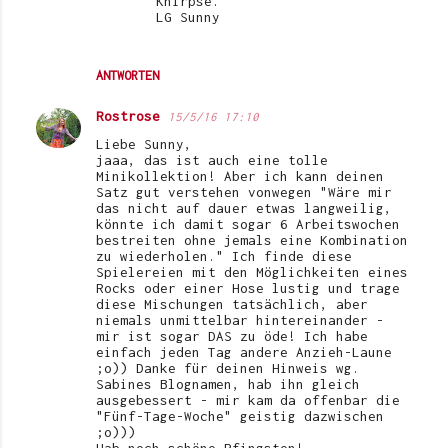
Knirpse.
LG Sunny
ANTWORTEN
Rostrose
15/5/16 17:10
Liebe Sunny,
jaaa, das ist auch eine tolle
Minikollektion! Aber ich kann deinen
Satz gut verstehen vonwegen "Wäre mir
das nicht auf dauer etwas langweilig,
könnte ich damit sogar 6 Arbeitswochen
bestreiten ohne jemals eine Kombination
zu wiederholen." Ich finde diese
Spielereien mit den Möglichkeiten eines
Rocks oder einer Hose lustig und trage
diese Mischungen tatsächlich, aber
niemals unmittelbar hintereinander -
mir ist sogar DAS zu öde! Ich habe
einfach jeden Tag andere Anzieh-Laune
;o)) Danke für deinen Hinweis wg.
Sabines Blognamen, hab ihn gleich
ausgebessert - mir kam da offenbar die
"Fünf-Tage-Woche" geistig dazwischen
;o)))