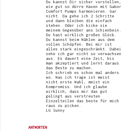
Du kannst Dir sicher vorstellen,
wie gut so dürre Haxen mit Gabor
Comfort Pumps harmonieren. Gar
nicht. Da gehe ich 2 Schritte
und dann bleiben die einfach
stehen. Oder ich kicke sie
meinem Gegenüber ans Schienbein.
Du hast wirklich großes Glück.
Du kannst beim Wählen aus dem
vollen Schöpfen. Bei mir ist
alles stark eingeschränkt. Dabei
sehe ich gar nicht so verwachsen
aus. Es dauert eine Zeit, bis
man akzeptiert und lernt daraus
das Beste zu machen.
Ich schrieb es schon mal anders
wo. Was ich trage ist meist
nicht erste Wahl, meist ein
Kompromiss. Und ich glaube
wirklich, dass mir das gut
gelingt aus verstreuten
Einzelteilen das beste für mich
raus zu picken.
LG Sunny
ANTWORTEN