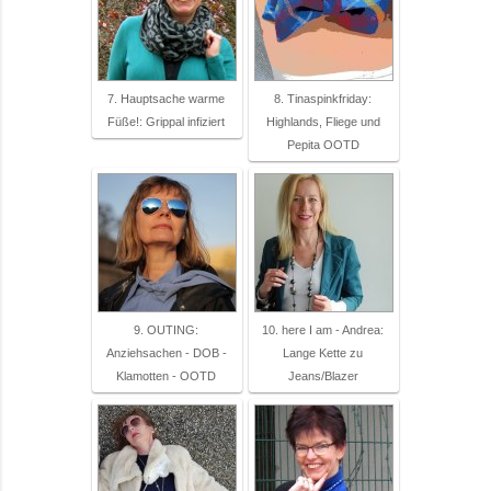
7. Hauptsache warme
8. Tinaspinkfriday:
Füße!: Grippal infiziert
Highlands, Fliege und
Pepita OOTD
9. OUTING:
10. here I am - Andrea:
Anziehsachen - DOB -
Lange Kette zu
Klamotten - OOTD
Jeans/Blazer