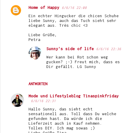
Home of Happy
6/6/16 22:08
Ein echter Hingucker die chicen Schuhe
liebe Sunny, auch das Tuch sieht sehr
elegant aus. Très chic <3
Liebe Grüße,
Petra
Sunny's side of life
6/6/16 22:36
Wer kann bei Rot schon weg
gucken? ;-) Freut mich, dass es
Dir gefällt. LG Sunny
ANTWORTEN
Mode und Lifestyleblog Tinaspinkfriday
6/6/16 22:31
Hallo Sunny, das sieht echt
sensationell aus. Toll dass Du welche
gefunden hast. Da würde ich die
Lieferzeit auch in Kauf nehmen.
Tolles DIY. Ich mag sowas ;)
Liebe Grüße Tina