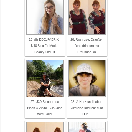
25. die EDELFABRIK |
26. Rostrose: Draußen
Ü40 Blog für Mode,
(und drinnen) mit
Beauty und Lif
Freunden ;o)
27. Ü30-Blogparade
28. © Herz und Leben:
Black & White - Claudias
Alterslos und Mut zum
WeltClaudi
Hut ...