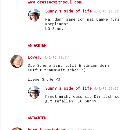
www.dressedwithsoul.com
Sunny's side of life
6/6/16 20:32
Na, dann sage ich mal Danke fürs
Kompliment.
LG Sunny
ANTWORTEN
LoveT.
6/6/16 19:34
Die Schuhe sind toll! Ergänzen dein
Outfit traumhaft schön :)
Liebe Grüße <3
Sunny's side of life
6/6/16 20:32
Freut mich, dass sie Dir auch so
gut gefallen. LG Sunny
ANTWORTEN
here I am-Andrea
6/6/16 20:23