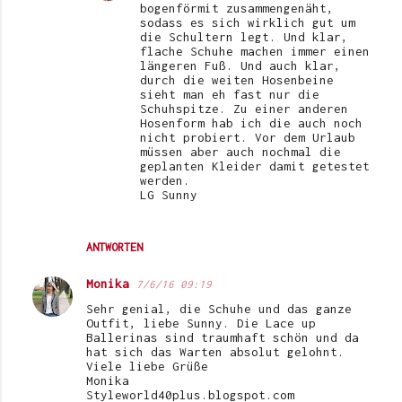
bogenförmit zusammengenäht,
sodass es sich wirklich gut um
die Schultern legt. Und klar,
flache Schuhe machen immer einen
längeren Fuß. Und auch klar,
durch die weiten Hosenbeine
sieht man eh fast nur die
Schuhspitze. Zu einer anderen
Hosenform hab ich die auch noch
nicht probiert. Vor dem Urlaub
müssen aber auch nochmal die
geplanten Kleider damit getestet
werden.
LG Sunny
ANTWORTEN
Monika
7/6/16 09:19
Sehr genial, die Schuhe und das ganze
Outfit, liebe Sunny. Die Lace up
Ballerinas sind traumhaft schön und da
hat sich das Warten absolut gelohnt.
Viele liebe Grüße
Monika
Styleworld40plus.blogspot.com