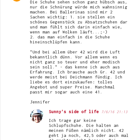
Die Schuhe sehen schon ganz hübsch aus,
nur die Schnürung würde mich wahnsinnig
machen. Bei Ballerinas sind mir 2
Sachen wichtig: 1. sie stellen ein
schönes Gegenstück zu Absatzschuhen dar
und man fühlt sich darin einfach wie,
wenn man auf Wolken läuft...;-)
2. das man einfach in die Schuhe
hineinschlüpfen kann.
"Und bei allem über 42 wird die Luft
bekanntlich dünn. Vor allem wenn es
nicht ganz so teuer und eher modisch
sein soll." - das kenne ich auch aus
Erfahrung. Ich brauche auch Gr. 42 und
werde meist bei Deichmann fündig. Ich
liebe es dort einzukaufen: tolles
Angebot und super Preise. Manchmal
passt mir sogar auch eine 41.
Jennifer
Sunny's side of life
7/6/16 21:13
Ich trage gar keine
Schlupfschuhe. Die halten an
meinen Füßen nämlich nicht. 42
geht ja noch, 42,5 oder auch mal