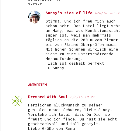
xxxxxx
n
Sunny's side of life
6/6/16 20:32
t
Stimmt. Und ich freu mich auch
a
schon sehr. Das Hotel liegt sehr
am Hang, was aus Konditionssicht
r
super ist, weil man mehrmals
e
täglich an die 200 m vom Zimmer
bis zum Strand überprüfen muss.
Mit hohen Schuhen wirklich eine
nicht zu eine unterschätzende
Herausforderung.
Flach ist deshalb perfekt.
LG Sunny
ANTWORTEN
Dressed With Soul
6/6/16 19:21
Herzlichen Glückwunsch zu Deinen
genialen neuen Schuhen, liebe Sunny!
Verstehe ich total, dass Du Dich so
freust und ich finde, Du hast sie echt
geschmackvoll und toll gestylt.
Liebe Grüße von Rena