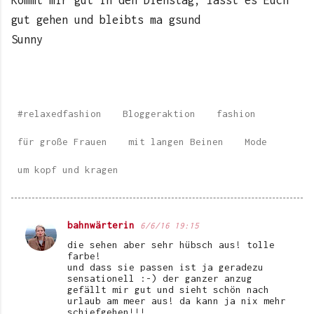
gut gehen und bleibts ma gsund
Sunny
#relaxedfashion
Bloggeraktion
fashion
für große Frauen
mit langen Beinen
Mode
um kopf und kragen
bahnwärterin
6/6/16 19:15
K
die sehen aber sehr hübsch aus! tolle
o
farbe!
und dass sie passen ist ja geradezu
m
sensationell :-) der ganzer anzug
gefällt mir gut und sieht schön nach
m
urlaub am meer aus! da kann ja nix mehr
e
schiefgehen!!!