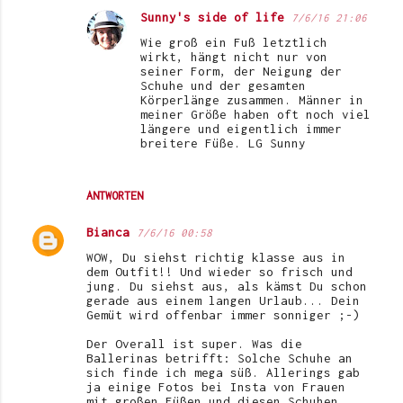
Sunny's side of life
7/6/16 21:06
Wie groß ein Fuß letztlich
wirkt, hängt nicht nur von
seiner Form, der Neigung der
Schuhe und der gesamten
Körperlänge zusammen. Männer in
meiner Größe haben oft noch viel
längere und eigentlich immer
breitere Füße. LG Sunny
ANTWORTEN
Bianca
7/6/16 00:58
WOW, Du siehst richtig klasse aus in
dem Outfit!! Und wieder so frisch und
jung. Du siehst aus, als kämst Du schon
gerade aus einem langen Urlaub... Dein
Gemüt wird offenbar immer sonniger ;-)
Der Overall ist super. Was die
Ballerinas betrifft: Solche Schuhe an
sich finde ich mega süß. Allerings gab
ja einige Fotos bei Insta von Frauen
mit großen Füßen und diesen Schuhen.