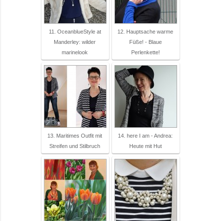
11. OceanblueStyle at
12. Hauptsache warme
Manderley: wilder
Füße! - Blaue
marinelook
Perlenkette!
13. Maritimes Outfit mit
14. here I am - Andrea:
Streifen und Stilbruch
Heute mit Hut