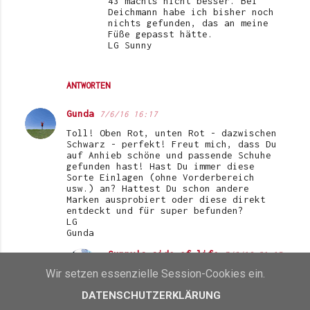
43 machts nicht besser. Bei
Deichmann habe ich bisher noch
nichts gefunden, das an meine
Füße gepasst hätte.
LG Sunny
ANTWORTEN
Gunda
7/6/16 16:17
Toll! Oben Rot, unten Rot - dazwischen
Schwarz - perfekt! Freut mich, dass Du
auf Anhieb schöne und passende Schuhe
gefunden hast! Hast Du immer diese
Sorte Einlagen (ohne Vorderbereich
usw.) an? Hattest Du schon andere
Marken ausprobiert oder diese direkt
entdeckt und für super befunden?
LG
Gunda
Sunny's side of life
7/6/16 21:15
Wir setzen essenzielle Session-Cookies ein.
Jetzt muss ich lachen. Mein 2.
Vornahme ist Einlage. Ich
DATENSCHUTZERKLÄRUNG
brauche die schon immer um meine
Schuhe auszupolstern und enger