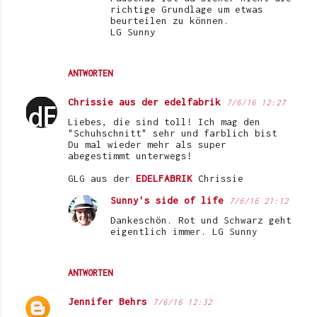
richtige Grundlage um etwas
beurteilen zu können.
LG Sunny
ANTWORTEN
Chrissie aus der edelfabrik
7/6/16 12:27
Liebes, die sind toll! Ich mag den
"Schuhschnitt" sehr und farblich bist
Du mal wieder mehr als super
abegestimmt unterwegs!
GLG aus der
EDELFABRIK
Chrissie
Sunny's side of life
7/6/16 21:12
Dankeschön. Rot und Schwarz geht
eigentlich immer. LG Sunny
ANTWORTEN
Jennifer Behrs
7/6/16 12:32