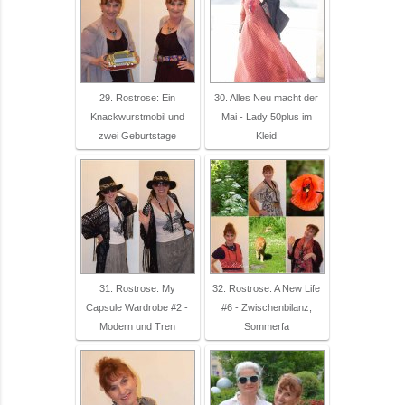
29. Rostrose: Ein
30. Alles Neu macht der
Knackwurstmobil und
Mai - Lady 50plus im
zwei Geburtstage
Kleid
31. Rostrose: My
32. Rostrose: A New Life
Capsule Wardrobe #2 -
#6 - Zwischenbilanz,
Modern und Tren
Sommerfa