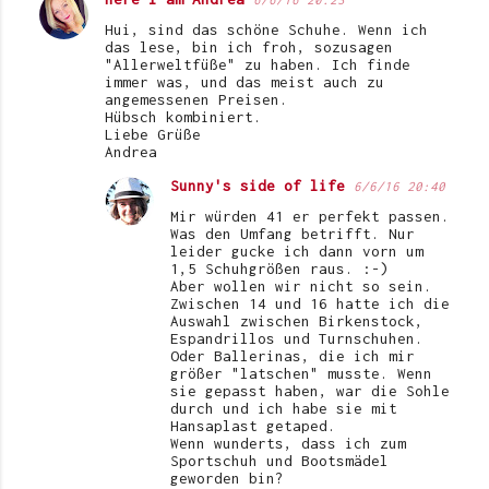
Hui, sind das schöne Schuhe. Wenn ich
das lese, bin ich froh, sozusagen
"Allerweltfüße" zu haben. Ich finde
immer was, und das meist auch zu
angemessenen Preisen.
Hübsch kombiniert.
Liebe Grüße
Andrea
Sunny's side of life
6/6/16 20:40
Mir würden 41 er perfekt passen.
Was den Umfang betrifft. Nur
leider gucke ich dann vorn um
1,5 Schuhgrößen raus. :-)
Aber wollen wir nicht so sein.
Zwischen 14 und 16 hatte ich die
Auswahl zwischen Birkenstock,
Espandrillos und Turnschuhen.
Oder Ballerinas, die ich mir
größer "latschen" musste. Wenn
sie gepasst haben, war die Sohle
durch und ich habe sie mit
Hansaplast getaped.
Wenn wunderts, dass ich zum
Sportschuh und Bootsmädel
geworden bin?