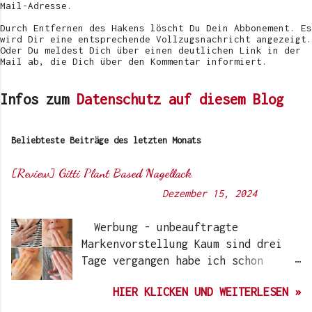
c
Mail-Adresse.
h
e
Durch Entfernen des Hakens löscht Du Dein Abbonement. Es
n
wird Dir eine entsprechende Vollzugsnachricht angezeigt.
Oder Du meldest Dich über einen deutlichen Link in der
Mail ab, die Dich über den Kommentar informiert.
Infos zum
Datenschutz auf diesem Blog
Beliebteste Beiträge des letzten Monats
[Review] Gitti Plant Based Nagellack
Von
Sunny's side of life
-
Dezember 15, 2024
Werbung - unbeauftragte
Markenvorstellung Kaum sind drei
Tage vergangen habe ich schon
wieder einen „Beauty-Tipp“ für
HIER KLICKEN UND WEITERLESEN »
Euch. Aber nach 6 Monate, wo ich
die Nagellacke bzw. den Remover