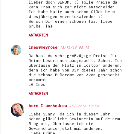
lieber doch SERUM. :) Tolle Preise da
kann Frau sich gar nicht entscheiden.
m
Ich habe hatte auch schon Glück beim
e
diesjährigen Adventskalender :)
Wünsch Dir einen schönen Tag, liebe
n
Grüße Tina
t
ANTWORTEN
a
ines@meyrose
15/12/16 08:10
r
Da hast du sehr großzügige Preise für
e
Deine Leserinnen ausgesucht. Schön! Ich
überlasse den Platz im Lostopf anderen,
denn ich habe von Dir dieses Jahr schon
die schöne Fußcreme von Avon geschenkt
bekommen.
LG Ines
ANTWORTEN
here I am-Andrea
15/12/16 10:54
Liebe Sunny, da ich in diesem Jahr
schon glückliche Gewinnerin auf deinem
Blog bin, überlasse ich die
Gewinnchance jetzt mal anderen.
Liebe Grüße