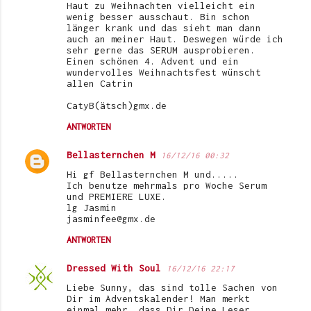
Haut zu Weihnachten vielleicht ein
wenig besser ausschaut. Bin schon
länger krank und das sieht man dann
auch an meiner Haut. Deswegen würde ich
sehr gerne das SERUM ausprobieren.
Einen schönen 4. Advent und ein
wundervolles Weihnachtsfest wünscht
allen Catrin
CatyB(ätsch)gmx.de
ANTWORTEN
Bellasternchen M
16/12/16 00:32
Hi gf Bellasternchen M und.....
Ich benutze mehrmals pro Woche Serum
und PREMIERE LUXE.
lg Jasmin
jasminfee@gmx.de
ANTWORTEN
Dressed With Soul
16/12/16 22:17
Liebe Sunny, das sind tolle Sachen von
Dir im Adventskalender! Man merkt
einmal mehr, dass Dir Deine Leser