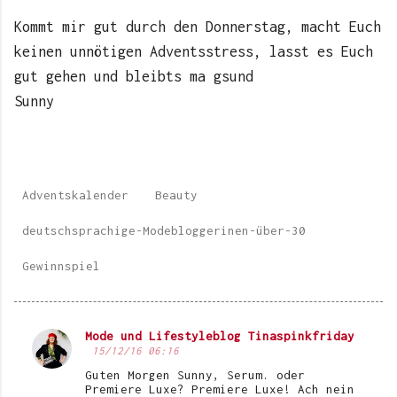
Kommt mir gut durch den Donnerstag, macht Euch
keinen unnötigen Adventsstress, lasst es Euch
gut gehen und bleibts ma gsund
Sunny
Adventskalender
Beauty
deutschsprachige-Modebloggerinen-über-30
Gewinnspiel
Mode und Lifestyleblog Tinaspinkfriday
K
15/12/16 06:16
o
Guten Morgen Sunny, Serum. oder
Premiere Luxe? Premiere Luxe! Ach nein
m