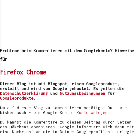
K
o
m
Probleme beim Kommentieren mit dem Googlekonto? Hinweise
m
e
für
n
t
Firefox
Chrome
a
r
v
Dieser Blog ist mit Blogspot, einem Googleprodukt,
e
erstellt und wird von Google gehostet. Es gelten die
r
Datenschutzerklärung
und
Nutzungsbedingungen
für
ö
Googleprodukte
.
f
f
Um auf diesem Blog zu kommentieren benötigst Du - wie
e
bisher auch - ein Google Konto.
Konto anlegen
n
t
Du kannst die Kommentare zu diesem Beitrag durch Setzen
l
des Häkchens abonnieren. Google informiert Dich dann mit
i
eine Nachricht an die in Deinem Googleprofil hinterlegte