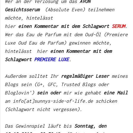
Wer an der Verlosung um das
AVON
Gesichtsserum
(
Absolute Even) teilnehmen
möchte, hintelässt
hier
einen Kommentar mit dem Schlagwort
SERUM
.
Wer das Eau de Parfum mit dem
Oud-Öl (
Premiere
Luxe Oud Eau de Parfum) gewinnen möchte,
hintelässt
hier
einen Kommentar mit dem
Schlagwort
PREMIERE LUXE
.
Außerdem solltet Ihr
regelmäßiger Leser
meines
Blogs sein (G+, GFC, Trusted Blogs oder
Bloglovin')
sein oder
mir wie gehabt
eine Mail
an info[at]sunnys-side-of-life.de schicken
(Schlagwort nicht vergessen).
Das Gewinnspiel läuft bis
Sonntag, den