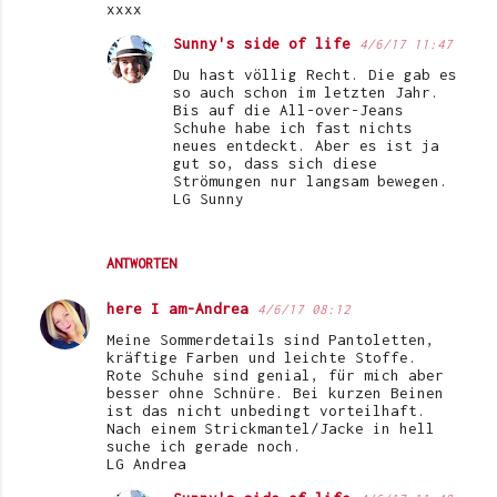
xxxx
e
Sunny's side of life
4/6/17 11:47
n
Du hast völlig Recht. Die gab es
t
so auch schon im letzten Jahr.
Bis auf die All-over-Jeans
a
Schuhe habe ich fast nichts
neues entdeckt. Aber es ist ja
r
gut so, dass sich diese
e
Strömungen nur langsam bewegen.
LG Sunny
ANTWORTEN
here I am-Andrea
4/6/17 08:12
Meine Sommerdetails sind Pantoletten,
kräftige Farben und leichte Stoffe.
Rote Schuhe sind genial, für mich aber
besser ohne Schnüre. Bei kurzen Beinen
ist das nicht unbedingt vorteilhaft.
Nach einem Strickmantel/Jacke in hell
suche ich gerade noch.
LG Andrea