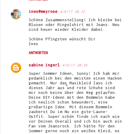
ines@meyrose
4/6/17 20:32
Schöne Zusammenstellung! Ich bleibe bei
Blusen oder Ringelshirt mit Jeans. Neu
sind heuer wieder Kleider dabei.
Schöne Pfingsten wünscht Dir
Ines
ANTWORTEN
sabine ingerl
4/6/17 20:36
Super Sommer Ideen, Sunny! Ich hab mir
gedanklich bei den meisten einen Hacken
gemacht. Nur das Maxikleid lass ich
dieses Jahr aus und rote Schuhe sind
mir noch keine über den Weg gelaufen.
Deine DIY-Ideen mit den Bommeln habe
ich neulich schon bewundert, eine
großartige Idee. Mit diesem Bommeln
zauberst Du im Nu ein gute-Laune-
Outfit. Super schön finde ich nach wie
vor Deinen Overall und ich bin auch ein
Fan vom Jeansrock. Ich hätte für den
Sommer gerne noch ein weißes Kleid, es