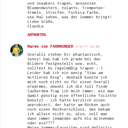
und Sneakers tragen, ansonsten
Blumenmustern, Volants, Trompeten-
Ärmeln, Streifen, Fuchsia Farbe,
usw.Mal sehen, was der Sommer bringt!
Liebe Grüße,
Claudia
ANTWORTEN
Maren von FARBWUNDER
5/6/17 10:00
Overalls stehen Dir phantastisch,
Sunny! Das hab ich grade bei den
Bildern festgestellt wow, echt,
solltest Du regelmäßig tragen ;-).
Leider hab ich ein wenig "Stau am
mittleren Ring", deshalb konnte ich
mich noch nicht so für einen Overall
erwärmen, obwohl ich die toll finde
(außerdem frag ich mich immer, wie man
damit günstig eine öffentliche Toilette
benutzt - ich hatte kürzlich einen
anprobiert, der hatte am Rücken auch
noch einen Reißverschluss, den bekam
ich allein nicht zu, also, soll man
dann immer jemanden aufs Klo mitnehmen
oder wie????
Meine Sommer-Favorites sind definitiv