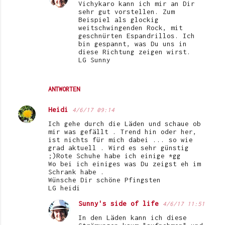
Vichykaro kann ich mir an Dir
sehr gut vorstellen. Zum
Beispiel als glockig
weitschwingenden Rock, mit
geschnürten Espandrillos. Ich
bin gespannt, was Du uns in
diese Richtung zeigen wirst.
LG Sunny
ANTWORTEN
Heidi
4/6/17 09:14
Ich gehe durch die Läden und schaue ob
mir was gefällt . Trend hin oder her,
ist nichts für mich dabei ... so wie
grad aktuell . Wird es sehr günstig
;)Rote Schuhe habe ich einige *gg
Wo bei ich einiges was Du zeigst eh im
Schrank habe .
Wünsche Dir schöne Pfingsten
LG heidi
Sunny's side of life
4/6/17 11:51
In den Läden kann ich diese