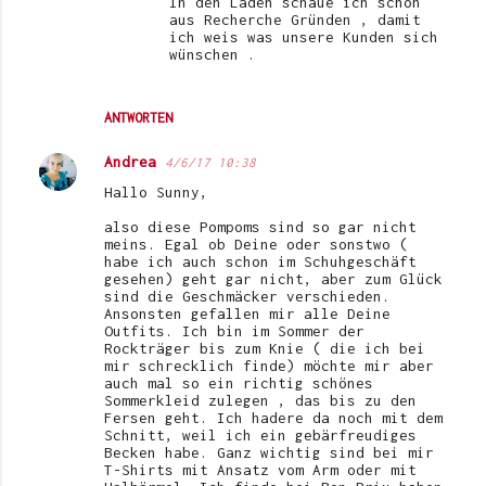
In den Läden schaue ich schon
aus Recherche Gründen , damit
ich weis was unsere Kunden sich
wünschen .
ANTWORTEN
Andrea
4/6/17 10:38
Hallo Sunny,
also diese Pompoms sind so gar nicht
meins. Egal ob Deine oder sonstwo (
habe ich auch schon im Schuhgeschäft
gesehen) geht gar nicht, aber zum Glück
sind die Geschmäcker verschieden.
Ansonsten gefallen mir alle Deine
Outfits. Ich bin im Sommer der
Rockträger bis zum Knie ( die ich bei
mir schrecklich finde) möchte mir aber
auch mal so ein richtig schönes
Sommerkleid zulegen , das bis zu den
Fersen geht. Ich hadere da noch mit dem
Schnitt, weil ich ein gebärfreudiges
Becken habe. Ganz wichtig sind bei mir
T-Shirts mit Ansatz vom Arm oder mit