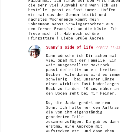
Halbärmel. Ich finde bei Bon Prix haben
die sehr viel Auswahl und wenn ich was
bestelle, passt es fast immer. Hoffen
wir mal das der Sommer bleibt und
nächstes Wochenende kommt mein
Sohnemann nebst Schwiegertochter aus
dem fernen Frankfurt an die Küste. Ich
freue mich !!! Hab noch schöne
Pfingsttage ! Liebe Grüße Andrea
Sunny's side of life
4/6/17 11:59
Dann wünsche ich Dir schon mal
viel Spaß mit der Familie. Ein
weit ausgestellter Maxirock
passt definitiv an ein breites
Becken. Allerdings wird es immer
schwierig - bei unserer Länge -
einen wirklich fast bodenlangen
Rock zu finden. 10 cm, näher an
den Boden geht bei mir keiner.
Du, die Jacke gehört meinem
Sohn. Ich hatte nur den Auftrag
die von ihm eigenständig
georderten Teile
zusammenzufügen. Da gab es dann
erstmal eine Anprobe mit
Aufstecken etc. Und dann eben