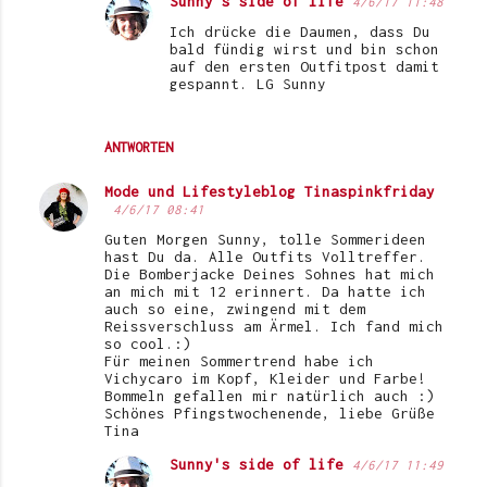
Sunny's side of life
4/6/17 11:48
Ich drücke die Daumen, dass Du
bald fündig wirst und bin schon
auf den ersten Outfitpost damit
gespannt. LG Sunny
ANTWORTEN
Mode und Lifestyleblog Tinaspinkfriday
4/6/17 08:41
Guten Morgen Sunny, tolle Sommerideen
hast Du da. Alle Outfits Volltreffer.
Die Bomberjacke Deines Sohnes hat mich
an mich mit 12 erinnert. Da hatte ich
auch so eine, zwingend mit dem
Reissverschluss am Ärmel. Ich fand mich
so cool.:)
Für meinen Sommertrend habe ich
Vichycaro im Kopf, Kleider und Farbe!
Bommeln gefallen mir natürlich auch :)
Schönes Pfingstwochenende, liebe Grüße
Tina
Sunny's side of life
4/6/17 11:49