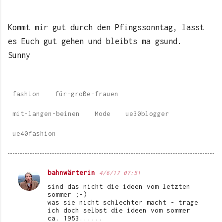
Kommt mir gut durch den Pfingssonntag, lasst
es Euch gut gehen und bleibts ma gsund.
Sunny
fashion
für-große-frauen
mit-langen-beinen
Mode
ue30blogger
ue40fashion
bahnwärterin
4/6/17 07:51
K
sind das nicht die ideen vom letzten
o
sommer ;-)
was sie nicht schlechter macht - trage
m
ich doch selbst die ideen vom sommer
ca. 1953......
m