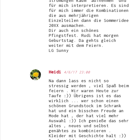
Strömungen kaum "aufnehmen" und
für mich interpretieren. Es sind
für mich immer die Kombinationen
die aus mehrjährigen
Einzelteilen dann die Sommeridee
20XX ausmachen.
Dir auch ein schönes
Pfingstfest. Rudi hat morgen
Geburtstag. Da gehts gleich
weiter mit dem Feiern.
LG Sunny
Heidi
4/6/17 23:00
Na dann lass es nicht so
stressig werden , viel Spaß beim
feiern . Wir waren Heute zur
Taufe :)) Übrigens ist es das
wirklich ... wer schon einen
schönen Grundstock im Schrank
hat und ein bisschen Freude an
Mode hat , der hat viel mehr
Auswahl :)) Ich genieße das sehr
altes , neues und selbst
genähtes zu kombinieren .
Kleider mit Geschichte halt :))