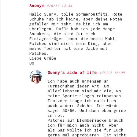
Anonym
4/6/17 12:44
Hallo Sunny, tolle Sommeroutfits. Rote
Schuhe hab ich keine, aber deine Roten
gefallen mir sehr, da bin ich am
überlegen. Dafür hab ich jede Menge
Sneakers, die sind für mich
Einlagenträger immer die beste Wahl.
Patches sind nicht mein Ding, aber
meine Tochter hat eine Jacke mit
Patches.
Liebe Grüße
Bo
Sunny's side of life
4/6/17 18:09
Ich habe auch unmengen an
Turnschuhen jeder Art. Um
allerliebsten sind mir die, wo
meine Sporteinlagen reinpassen.
Trotzdem trage ich natürlich
auch andere Schuhe. Ich würde
sagen 50/50. Und dann eben gerne
in rot.
Patches auf Blomberjacke brauch
ich für mich auch nicht. Aber
als Gag wollte ich sie für Euch
gerne mal anprobieren. Ist nicht