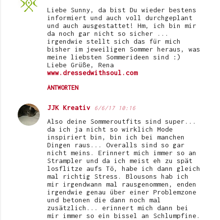
Liebe Sunny, da bist Du wieder bestens
informiert und auch voll durchgeplant
und auch ausgestattet! Hm, ich bin mir
da noch gar nicht so sicher ...
irgendwie stellt sich das für mich
bisher im jeweiligen Sommer heraus, was
meine liebsten Sommerideen sind :)
Liebe Grüße, Rena
www.dressedwithsoul.com
ANTWORTEN
JJK Kreativ
6/6/17 10:16
Also deine Sommeroutfits sind super...
da ich ja nicht so wirklich Mode
inspiriert bin, bin ich bei manchen
Dingen raus... Overalls sind so gar
nicht meins. Erinnert mich immer so an
Strampler und da ich meist eh zu spät
losflitze aufs Tö, habe ich dann gleich
mal richtig Stress. Blousons hab ich
mir irgendwann mal rausgenommen, enden
irgendwie genau über einer Problemzone
und betonen die dann noch mal
zusätzlich... erinnert mich dann bei
mir immer so ein bissel an Schlumpfine.