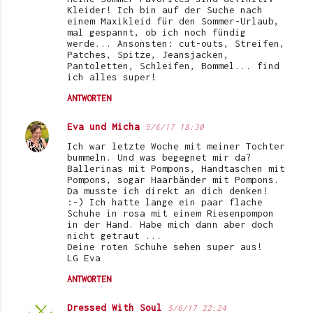
Kleider! Ich bin auf der Suche nach
einem Maxikleid für den Sommer-Urlaub,
mal gespannt, ob ich noch fündig
werde... Ansonsten: cut-outs, Streifen,
Patches, Spitze, Jeansjacken,
Pantoletten, Schleifen, Bommel... find
ich alles super!
ANTWORTEN
Eva und Micha
5/6/17 18:30
Ich war letzte Woche mit meiner Tochter
bummeln. Und was begegnet mir da?
Ballerinas mit Pompons, Handtaschen mit
Pompons, sogar Haarbänder mit Pompons.
Da musste ich direkt an dich denken!
:-) Ich hatte lange ein paar flache
Schuhe in rosa mit einem Riesenpompon
in der Hand. Habe mich dann aber doch
nicht getraut ...
Deine roten Schuhe sehen super aus!
LG Eva
ANTWORTEN
Dressed With Soul
5/6/17 22:24