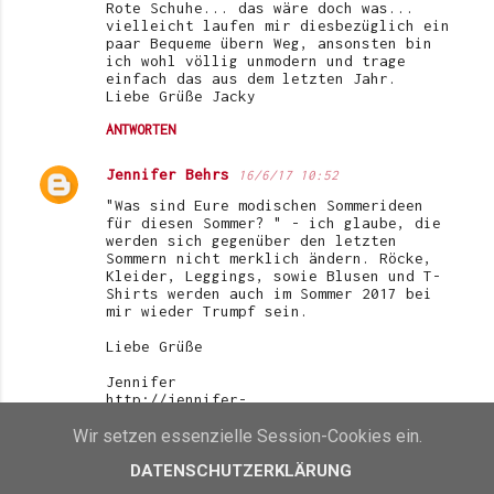
Rote Schuhe... das wäre doch was...
vielleicht laufen mir diesbezüglich ein
paar Bequeme übern Weg, ansonsten bin
ich wohl völlig unmodern und trage
einfach das aus dem letzten Jahr.
Liebe Grüße Jacky
ANTWORTEN
Jennifer Behrs
16/6/17 10:52
"Was sind Eure modischen Sommerideen
für diesen Sommer? " - ich glaube, die
werden sich gegenüber den letzten
Sommern nicht merklich ändern. Röcke,
Kleider, Leggings, sowie Blusen und T-
Shirts werden auch im Sommer 2017 bei
mir wieder Trumpf sein.
Liebe Grüße
Jennifer
http://jennifer-
femininundmodisch.blogspot.de/2017/06/u
Wir setzen essenzielle Session-Cookies ein.
nterwegs-gefahrenpunkt-gehweg.html
ANTWORTEN
DATENSCHUTZERKLÄRUNG