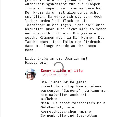
Aufbewahrungskonzept für die Klappen
finde ich super, wenn man mehrere hat.
Der Preis dafür ist allerdings echt
sportlich. Da würde ich sie dann doch
lieber ordentlich flach in die
Taschenschublade legen. Sähe dann aber
natürlich aber auch nicht mehr so schön
und übersichtlich aus. Bin gespannt,
welche Klappen noch zu Dir kommen. Die
Tasche macht jedenfalls den Eindruck,
dass man lange Freude an ihr haben
kann.
Liebe Grüße an die Beamtin mit
Hippieherz!
Sunny's side of life
23/8/19 22:18
Die lieben Grüße gehen
zurück.Jede Flap kam in einem
passenden "Saggerl", da kann man
sie natürlich auch drin
aufheben.
Nein. Es passt tatsächlich mein
Geldbeutel, mein
Kosmetiktäschchen, meine
Sonnenbrille und Zigaretten