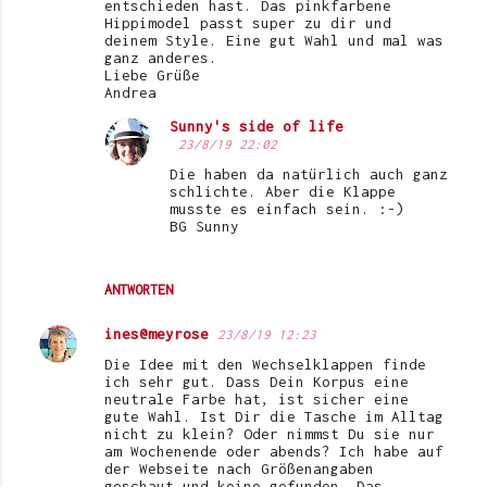
entschieden hast. Das pinkfarbene
Hippimodel passt super zu dir und
deinem Style. Eine gut Wahl und mal was
ganz anderes.
Liebe Grüße
Andrea
Sunny's side of life
23/8/19 22:02
Die haben da natürlich auch ganz
schlichte. Aber die Klappe
musste es einfach sein. :-)
BG Sunny
ANTWORTEN
ines@meyrose
23/8/19 12:23
Die Idee mit den Wechselklappen finde
ich sehr gut. Dass Dein Korpus eine
neutrale Farbe hat, ist sicher eine
gute Wahl. Ist Dir die Tasche im Alltag
nicht zu klein? Oder nimmst Du sie nur
am Wochenende oder abends? Ich habe auf
der Webseite nach Größenangaben
geschaut und keine gefunden. Das