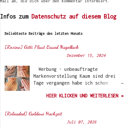
Mail ab, die Dich über den Kommentar informiert.
Infos zum
Datenschutz auf diesem Blog
Beliebteste Beiträge des letzten Monats
[Review] Gitti Plant Based Nagellack
Von
Sunny's side of life
-
Dezember 15, 2024
Werbung - unbeauftragte
Markenvorstellung Kaum sind drei
Tage vergangen habe ich schon
wieder einen „Beauty-Tipp“ für
HIER KLICKEN UND WEITERLESEN »
Euch. Aber nach 6 Monate, wo ich
die Nagellacke bzw. den Remover
jetzt getestet habe, kann ich ein
[Reloaded] Goldene Hochzeit
durchwegs positives Ergebnis
Von
Sunny's side of life
-
Juli 07, 2026
vermelden. Die meisten dürften