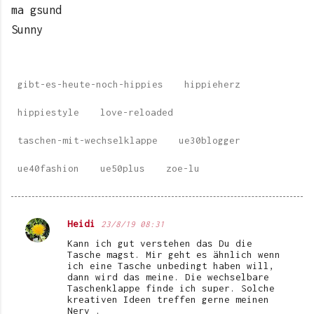
ma gsund
Sunny
gibt-es-heute-noch-hippies
hippieherz
hippiestyle
love-reloaded
taschen-mit-wechselklappe
ue30blogger
ue40fashion
ue50plus
zoe-lu
Heidi
23/8/19 08:31
K
Kann ich gut verstehen das Du die
o
Tasche magst. Mir geht es ähnlich wenn
ich eine Tasche unbedingt haben will,
m
dann wird das meine. Die wechselbare
Taschenklappe finde ich super. Solche
m
kreativen Ideen treffen gerne meinen
e
Nerv .