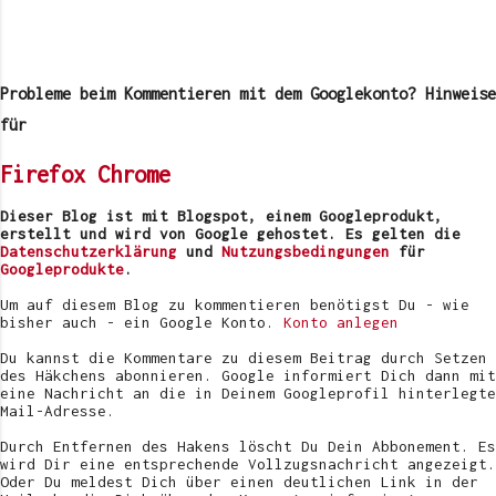
K
o
m
Probleme beim Kommentieren mit dem Googlekonto? Hinweise
m
e
für
n
t
Firefox
Chrome
a
r
v
Dieser Blog ist mit Blogspot, einem Googleprodukt,
e
erstellt und wird von Google gehostet. Es gelten die
r
Datenschutzerklärung
und
Nutzungsbedingungen
für
ö
Googleprodukte
.
f
f
Um auf diesem Blog zu kommentieren benötigst Du - wie
e
bisher auch - ein Google Konto.
Konto anlegen
n
t
Du kannst die Kommentare zu diesem Beitrag durch Setzen
l
des Häkchens abonnieren. Google informiert Dich dann mit
i
eine Nachricht an die in Deinem Googleprofil hinterlegte
c
Mail-Adresse.
h
e
Durch Entfernen des Hakens löscht Du Dein Abbonement. Es
n
wird Dir eine entsprechende Vollzugsnachricht angezeigt.
Oder Du meldest Dich über einen deutlichen Link in der