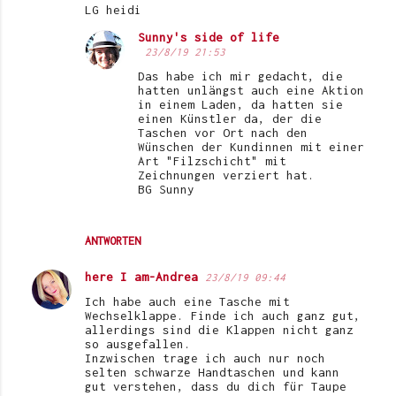
LG heidi
n
Sunny's side of life
t
23/8/19 21:53
a
Das habe ich mir gedacht, die
hatten unlängst auch eine Aktion
r
in einem Laden, da hatten sie
e
einen Künstler da, der die
Taschen vor Ort nach den
Wünschen der Kundinnen mit einer
Art "Filzschicht" mit
Zeichnungen verziert hat.
BG Sunny
ANTWORTEN
here I am-Andrea
23/8/19 09:44
Ich habe auch eine Tasche mit
Wechselklappe. Finde ich auch ganz gut,
allerdings sind die Klappen nicht ganz
so ausgefallen.
Inzwischen trage ich auch nur noch
selten schwarze Handtaschen und kann
gut verstehen, dass du dich für Taupe