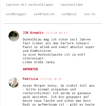
taschen-mit-wechselklappe
taschenliebe
ue30blogger
ue40fashion
ue50plus
zoe-lu
JJK Kreativ
15/3/20 08:57
K
Dunkelblau mag ich schon seit Jahren
o
fast lieber als das härtere Schwarz.
Passt zu allem und somit absolut super
m
zum Kombinieren.
So eine Wechseltasche ist ja echt
m
interessant.
e
Liebe Grüße Jacky
n
ANTWORTEN
t
Patricia
15/3/20 10:29
a
Guten Morgen Sunny, du siehst toll aus
r
- bitte einmal einpacken und
runterschicken! Ich würde es genauso
e
auch anziehen. Ich bin gespannt auf
Deine neue Tasche und schön das Dein
Rudi so aufmerksam ist - gibt es heute