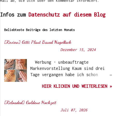
Mail ab, die Dich über den Kommentar informiert.
Infos zum
Datenschutz auf diesem Blog
Beliebteste Beiträge des letzten Monats
[Review] Gitti Plant Based Nagellack
Von
Sunny's side of life
-
Dezember 15, 2024
Werbung - unbeauftragte
Markenvorstellung Kaum sind drei
Tage vergangen habe ich schon
wieder einen „Beauty-Tipp“ für
HIER KLICKEN UND WEITERLESEN »
Euch. Aber nach 6 Monate, wo ich
die Nagellacke bzw. den Remover
jetzt getestet habe, kann ich ein
[Reloaded] Goldene Hochzeit
durchwegs positives Ergebnis
Von
Sunny's side of life
-
Juli 07, 2026
vermelden. Die meisten dürften