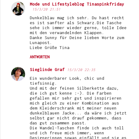
Mode und Lifestyleblog Tinaspinkfriday
15/3/20 21:51
Dunkelblau mag ich sehr. Du hast recht
es ist sanfter als Schwarz.Die Tasche
sehe ich immer wieder gerne, tolle Idee
mit den verwandelnden Klappen.
Danke Sunny für Deine lieben Worte zum
Lunapost.
Liebe Grüße Tina
ANTWORTEN
Sieglinde Graf
15/3/20 22:35
Ein wunderbarer Look, chic und
tiefsinnig.
Und mit der feinen Silberkette dazu,
die ich gut kenne :-). Die Farben
gefallen mir sehr gut und inspirieren
mich gleich zu einer Kombination aus
dem Kleiderschrank mit meiner neuen
dunkelblauen Jacke... da wäre ich jetzt
selbst gar nicht drauf gekommen, dass
das gut zusammen passt.
Die Wandel-Taschen finde ich auch toll
und ich freue mich immer, wenn
Designerinnen sowas einfällt und sie es