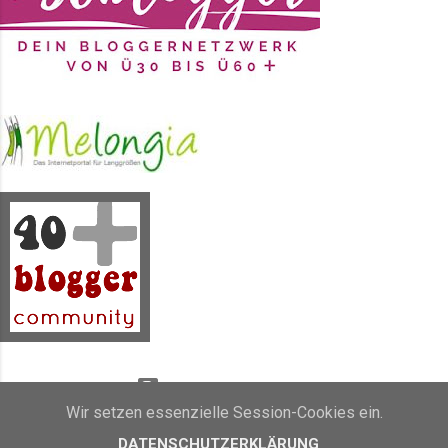
Nacht zum Tag mache. Durcharbeite.
Durchfeiere. Durchrede. Durch...
was auch immer . Schlafmangel
ausgleichen zu müssen,
möglicherweise 1-2 Nächte gar
nicht zu schlafen, weil ich
Wichtiges zu tun habe...
Powered by Blogger
Wir setzen essenzielle Session-Cookies ein.
Inhalt und Bilder sind Eigentum von Sunny's side of life (2011 - 2019)
DATENSCHUTZERKLÄRUNG