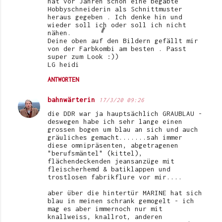
hat vor Jahren schon eine begabte
Hobbyschneiderin als Schnittmuster
heraus gegeben . Ich denke hin und
wieder soll ich oder soll ich nicht
nähen.
Deine oben auf den Bildern gefällt mir
von der Farbkombi am besten . Passt
super zum Look :))
LG heidi
ANTWORTEN
bahnwärterin
17/3/20 09:26
die DDR war ja hauptsächlich GRAUBLAU -
deswegen habe ich sehr lange einen
grossen bogen um blau an sich und auch
gräuliches gemacht.......sah immer
diese omnipräsenten, abgetragenen
"berufsmäntel" (kittel),
flächendeckenden jeansanzüge mit
fleischerhemd & batiklappen und
trostlosen fabrikflure vor mir....
aber über die hintertür MARINE hat sich
blau in meinen schrank gemogelt - ich
mag es aber immernoch nur mit
knallweiss, knallrot, anderen