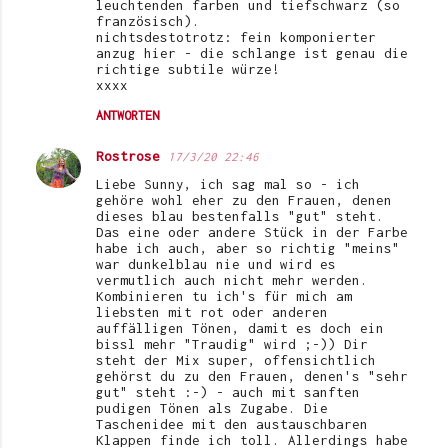
leuchtenden farben und tiefschwarz (so
französisch).
nichtsdestotrotz: fein komponierter
anzug hier - die schlange ist genau die
richtige subtile würze!
xxxx
ANTWORTEN
Rostrose
17/3/20 22:46
Liebe Sunny, ich sag mal so - ich
gehöre wohl eher zu den Frauen, denen
dieses blau bestenfalls "gut" steht.
Das eine oder andere Stück in der Farbe
habe ich auch, aber so richtig "meins"
war dunkelblau nie und wird es
vermutlich auch nicht mehr werden.
Kombinieren tu ich's für mich am
liebsten mit rot oder anderen
auffälligen Tönen, damit es doch ein
bissl mehr "Traudig" wird ;-)) Dir
steht der Mix super, offensichtlich
gehörst du zu den Frauen, denen's "sehr
gut" steht :-) - auch mit sanften
pudigen Tönen als Zugabe. Die
Taschenidee mit den austauschbaren
Klappen finde ich toll. Allerdings habe