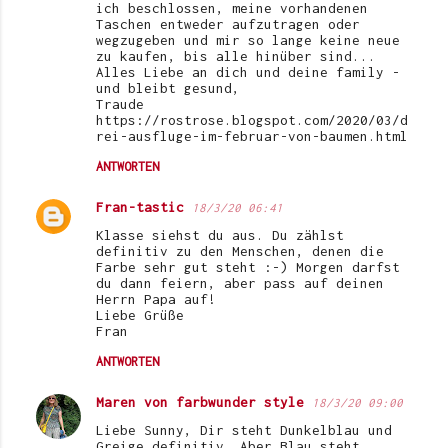
ich beschlossen, meine vorhandenen
Taschen entweder aufzutragen oder
wegzugeben und mir so lange keine neue
zu kaufen, bis alle hinüber sind...
Alles Liebe an dich und deine family -
und bleibt gesund,
Traude
https://rostrose.blogspot.com/2020/03/d
rei-ausfluge-im-februar-von-baumen.html
ANTWORTEN
Fran-tastic
18/3/20 06:41
Klasse siehst du aus. Du zählst
definitiv zu den Menschen, denen die
Farbe sehr gut steht :-) Morgen darfst
du dann feiern, aber pass auf deinen
Herrn Papa auf!
Liebe Grüße
Fran
ANTWORTEN
Maren von farbwunder style
18/3/20 09:00
Liebe Sunny, Dir steht Dunkelblau und
Greige definitiv. Aber Blau steht