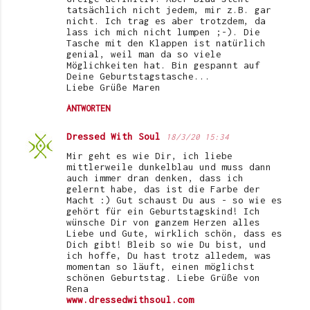
tatsächlich nicht jedem, mir z.B. gar
nicht. Ich trag es aber trotzdem, da
lass ich mich nicht lumpen ;-). Die
Tasche mit den Klappen ist natürlich
genial, weil man da so viele
Möglichkeiten hat. Bin gespannt auf
Deine Geburtstagstasche...
Liebe Grüße Maren
ANTWORTEN
Dressed With Soul
18/3/20 15:34
Mir geht es wie Dir, ich liebe
mittlerweile dunkelblau und muss dann
auch immer dran denken, dass ich
gelernt habe, das ist die Farbe der
Macht :) Gut schaust Du aus - so wie es
gehört für ein Geburtstagskind! Ich
wünsche Dir von ganzem Herzen alles
Liebe und Gute, wirklich schön, dass es
Dich gibt! Bleib so wie Du bist, und
ich hoffe, Du hast trotz alledem, was
momentan so läuft, einen möglichst
schönen Geburtstag. Liebe Grüße von
Rena
www.dressedwithsoul.com