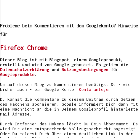
K
o
m
Probleme beim Kommentieren mit dem Googlekonto? Hinweise
m
e
für
n
t
Firefox
Chrome
a
r
v
Dieser Blog ist mit Blogspot, einem Googleprodukt,
e
erstellt und wird von Google gehostet. Es gelten die
r
Datenschutzerklärung
und
Nutzungsbedingungen
für
ö
Googleprodukte
.
f
f
Um auf diesem Blog zu kommentieren benötigst Du - wie
e
bisher auch - ein Google Konto.
Konto anlegen
n
t
Du kannst die Kommentare zu diesem Beitrag durch Setzen
l
des Häkchens abonnieren. Google informiert Dich dann mit
i
eine Nachricht an die in Deinem Googleprofil hinterlegte
c
Mail-Adresse.
h
e
Durch Entfernen des Hakens löscht Du Dein Abbonement. Es
n
wird Dir eine entsprechende Vollzugsnachricht angezeigt.
Oder Du meldest Dich über einen deutlichen Link in der