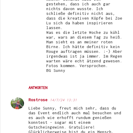
gestehen, dass ich auch gar
nichts davon wusste. Ich
schließe definitiv nicht aus,
dass die kreativen Köpfe bei Zoe
Lu sich da haben inspirieren
lassen.
Was es die letzte Woche zu kühl
war, wars an diesem Tag zu heiß.
Man sieht es an meiner roten
Birne. Ich hätte definitiv kein
Rouge auftragen müssen. :-) Aber
irgendwas ist ja immer. Im Regen
warten wäre echt ätzend gewesen.
Fotos kommen. Versprochen.
BG Sunny
ANTWORTEN
Rostrose
14/7/24 13:31
Liebe Sunny, freut mich sehr, dass du
das Event endlich auch mal besuchen und
es auch wie erhofft rundum genießen
konntest - sogar mit einem
Gutscheingewinn. Gratuliere!
Glücklicherweise bist du ein Mensch,