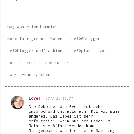
bag-wonderland-munich
mode-fuer-grosse-frauen
ue300blogger
ue30blogger ue40fashion
ue50plus
zoe-lu
zoe-lu-event
zoe-lu-fan
zoe-lu-handtaschen
LoveT.
12/7/24 20:24
K
Die Deko bei dem Event ist sehr
o
ansprechend und gelungen. Mal was ganz
anderes. Das Label ist sehr
m
erfolgreich, wenn nun der Laden im
Rathaus eröffnet werden kann.
m
Bin gespannt womit du deine Sammlung