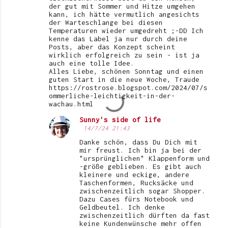
der gut mit Sommer und Hitze umgehen
kann, ich hätte vermutlich angesichts
der Warteschlange bei diesen
Temperaturen wieder umgedreht ;-DD Ich
kenne das Label ja nur durch deine
Posts, aber das Konzept scheint
wirklich erfolgreich zu sein - ist ja
auch eine tolle Idee.
Alles Liebe, schönen Sonntag und einen
guten Start in die neue Woche, Traude
https://rostrose.blogspot.com/2024/07/s
ommerliche-leichtigkeit-in-der-
wachau.html
Sunny's side of life
14/7/24 21:43
Danke schön, dass Du Dich mit
mir freust. Ich bin ja bei der
"ursprünglichen" Klappenform und
-größe geblieben. Es gibt auch
kleinere und eckige, andere
Taschenformen, Rucksäcke und
zwischenzeitlich sogar Shopper.
Dazu Cases fürs Notebook und
Geldbeutel. Ich denke
zwischenzeitlich dürften da fast
keine Kundenwünsche mehr offen