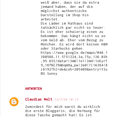
weiß aber, dass sie da extra
jemand haben, der auf die
möglichst authentische
Darstellung im Shop hin
arbeitet.
Die Läden im Rathaus sind
tatsächlich gar nicht so teuer.
Es ist eher schwierig einen zu
bekommen. Das hängt nicht so so
vom Geld ab. Eher vom Bezug zu
München. Es wird dort keinen H&M
oder Starbucks geben.
https://www.google.de/maps/@48.1
380588,11.5751224,3a,75y,136.03h
,95.65t/data=!3m6!1e1!3m4!1sKyrT
9_18fNlJ9mbqm9a_pw!2e0!7i16384!8
i8192?hl=de&coh=205409&entry=ttu
BG Sunny
ANTWORTEN
Claudias Welt
13/7/24 16:13
Zumindest für mich warst du wirklich
die erste Bloggerin, die Werbung für
diese Tasche gemacht hat! Es ist