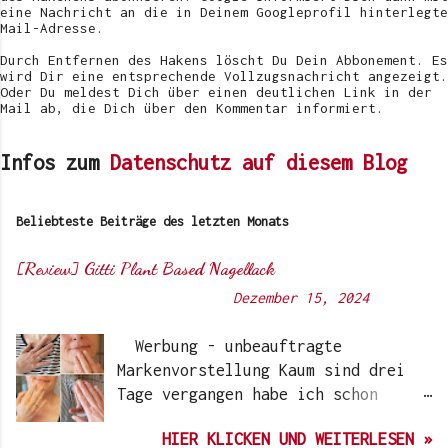
i
eine Nachricht an die in Deinem Googleprofil hinterlegte
c
Mail-Adresse.
h
e
Durch Entfernen des Hakens löscht Du Dein Abbonement. Es
n
wird Dir eine entsprechende Vollzugsnachricht angezeigt.
Oder Du meldest Dich über einen deutlichen Link in der
Mail ab, die Dich über den Kommentar informiert.
Infos zum
Datenschutz auf diesem Blog
Beliebteste Beiträge des letzten Monats
[Review] Gitti Plant Based Nagellack
Von
Sunny's side of life
-
Dezember 15, 2024
Werbung - unbeauftragte
Markenvorstellung Kaum sind drei
Tage vergangen habe ich schon
wieder einen „Beauty-Tipp“ für
HIER KLICKEN UND WEITERLESEN »
Euch. Aber nach 6 Monate, wo ich