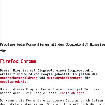
K
o
m
Probleme beim Kommentieren mit dem Googlekonto? Hinweise
m
e
für
n
t
Firefox
Chrome
a
r
v
Dieser Blog ist mit Blogspot, einem Googleprodukt,
e
erstellt und wird von Google gehostet. Es gelten die
r
Datenschutzerklärung
und
Nutzungsbedingungen
für
ö
Googleprodukte
.
f
f
Um auf diesem Blog zu kommentieren benötigst Du - wie
e
bisher auch - ein Google Konto.
Konto anlegen
n
t
Du kannst die Kommentare zu diesem Beitrag durch Setzen
l
des Häkchens abonnieren. Google informiert Dich dann mit