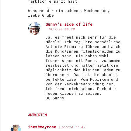
e
farblich ergänzt hast.
n
Wünsche dir ein schönes Wochenende,
liebe Grüße
t
Sunny's side of life
a
14/7/24 00:20
r
Ja, es freut mich sehr für die
e
Mädels. Ich mag Ihre persönliche
Art die Firma zu führen und auch
die Kund*innen mitentscheiden zu
lassen sehr. Die haben wohl
früher schon mit Roeckl zusammen
gearbeitet und hatten jetzt die
Möglichkeit den kleinen Laden zu
übernehmen. Das ist die absolut
perfekte Lage. Vom Publikum und
von der Verkehrsanbindung her.
Ich freue mich schon, Euch die
neuen klappen zu zeigen.
BG Sunny
ANTWORTEN
ines@meyrose
13/7/24 11:43