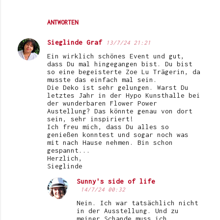
ANTWORTEN
Sieglinde Graf
13/7/24 21:21
Ein wirklich schönes Event und gut,
dass Du mal hingegangen bist. Du bist
so eine begeisterte Zoe Lu Trägerin, da
musste das einfach mal sein.
Die Deko ist sehr gelungen. Warst Du
letztes Jahr in der Hypo Kunsthalle bei
der wunderbaren Flower Power
Austellung? Das könnte genau von dort
sein, sehr inspiriert!
Ich freu mich, dass Du alles so
genießen konntest und sogar noch was
mit nach Hause nehmen. Bin schon
gespannt...
Herzlich,
Sieglinde
Sunny's side of life
14/7/24 00:32
Nein. Ich war tatsächlich nicht
in der Ausstellung. Und zu
meiner Schande muss ich