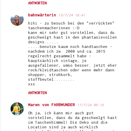
ANTWORTEN
bahnwärterin
15/7/24 18:41
hihi - zu besuch bei den "verrückten"
taschenmacherinnen :-D
kann mir sehr gut vorstellen, dass du
geschwelgt hast in den phantasievollen
designs......
.....benutze kaum noch handtaschen -
nachdem ich zw. 2000 und ca. 2015
regelrecht gesammelt habe -
hauptsächlich vintage, je
ausgefallener, umso besser. jetzt eher
rock/kleidtaschen oder wenn mehr dann
shopper, strohkorb,
stoffbeutel.........
xxx
ANTWORTEN
Maren von FARBWUNDER
17/7/24 09:16
Oh ja, ich kann mir auch gut
vorstellen, dass du da geschwelgt hast
im Taschenhimmel! Die Deko und die
Location sind ja auch wirklich