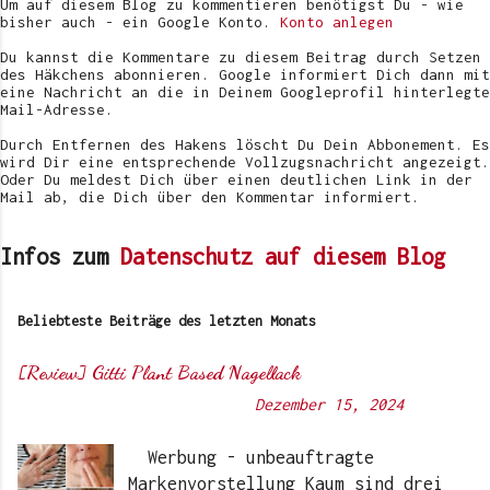
Um auf diesem Blog zu kommentieren benötigst Du - wie
e
bisher auch - ein Google Konto.
Konto anlegen
n
t
Du kannst die Kommentare zu diesem Beitrag durch Setzen
l
des Häkchens abonnieren. Google informiert Dich dann mit
i
eine Nachricht an die in Deinem Googleprofil hinterlegte
c
Mail-Adresse.
h
e
Durch Entfernen des Hakens löscht Du Dein Abbonement. Es
n
wird Dir eine entsprechende Vollzugsnachricht angezeigt.
Oder Du meldest Dich über einen deutlichen Link in der
Mail ab, die Dich über den Kommentar informiert.
Infos zum
Datenschutz auf diesem Blog
Beliebteste Beiträge des letzten Monats
[Review] Gitti Plant Based Nagellack
Von
Sunny's side of life
-
Dezember 15, 2024
Werbung - unbeauftragte
Markenvorstellung Kaum sind drei