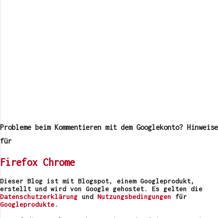
K
o
m
Probleme beim Kommentieren mit dem Googlekonto? Hinweise
m
e
für
n
t
Firefox
Chrome
a
r
v
Dieser Blog ist mit Blogspot, einem Googleprodukt,
e
erstellt und wird von Google gehostet. Es gelten die
r
Datenschutzerklärung
und
Nutzungsbedingungen
für
ö
Googleprodukte
.
f
f