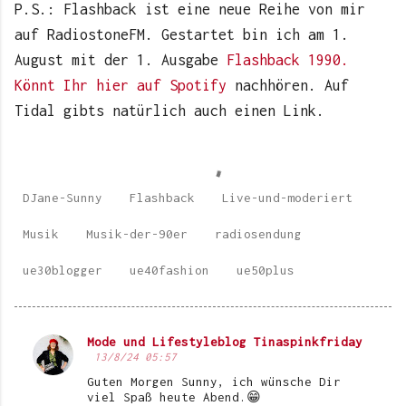
P.S.: Flashback ist eine neue Reihe von mir
auf RadiostoneFM. Gestartet bin ich am 1.
August mit der 1. Ausgabe
Flashback 1990.
Könnt Ihr hier auf Spotify
nachhören. Auf
Tidal gibts natürlich auch einen Link.
DJane-Sunny
Flashback
Live-und-moderiert
Musik
Musik-der-90er
radiosendung
ue30blogger
ue40fashion
ue50plus
Mode und Lifestyleblog Tinaspinkfriday
K
13/8/24 05:57
o
Guten Morgen Sunny, ich wünsche Dir
viel Spaß heute Abend.😁
m