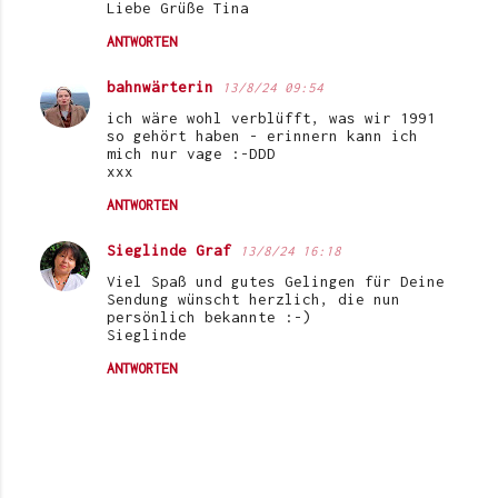
Liebe Grüße Tina
m
ANTWORTEN
e
bahnwärterin
n
13/8/24 09:54
ich wäre wohl verblüfft, was wir 1991
t
so gehört haben - erinnern kann ich
a
mich nur vage :-DDD
xxx
r
ANTWORTEN
e
Sieglinde Graf
13/8/24 16:18
Viel Spaß und gutes Gelingen für Deine
Sendung wünscht herzlich, die nun
persönlich bekannte :-)
Sieglinde
ANTWORTEN