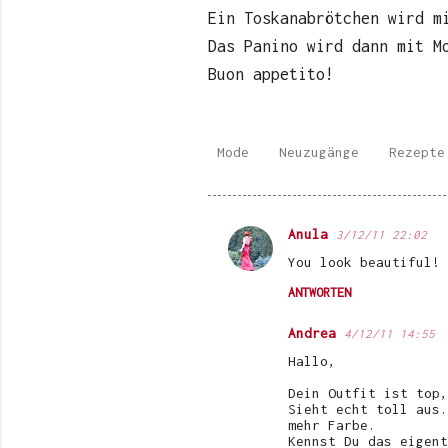
Ein Toskanabrötchen wird m
Das Panino wird dann mit M
Buon appetito!
Mode
Neuzugänge
Rezepte
Anula
3/12/11 22:02
K
You look beautiful! 
o
ANTWORTEN
m
m
Andrea
4/12/11 14:55
e
Hallo,
n
Dein Outfit ist top,
Sieht echt toll aus.
t
mehr Farbe.
a
Kennst Du das eigent