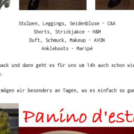
Stulpen, Leggings, Seidenbluse - C&A
Shorts, Strickjakce - H&M
Duft, Schmuck, Makeup - AVON
Ankleboots - Maripé
nack und dann geht es für uns um 14h auch schon wi
s.
 mögen wir besonders an Tagen, wo es einfach so ga