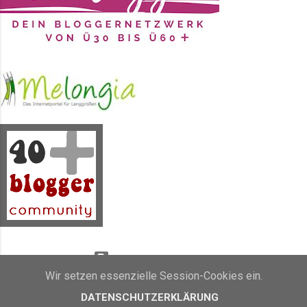
geneigte Stammleserin kann es
vermutlich nicht mehr hören. Der
Sommer ist einfach meine
Jahreszeit. Er soll angeblich drei
Monate dauern, aber für meinen
Geschmack ist er zu kurz und vor
allem z...
Powered by Blogger
Wir setzen essenzielle Session-Cookies ein.
Inhalt und Bilder sind Eigentum von Sunny's side of life (2011 - 2019)
DATENSCHUTZERKLÄRUNG