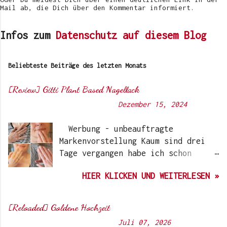
Mail ab, die Dich über den Kommentar informiert.
Infos zum
Datenschutz auf diesem Blog
Beliebteste Beiträge des letzten Monats
[Review] Gitti Plant Based Nagellack
Von
Sunny's side of life
-
Dezember 15, 2024
Werbung - unbeauftragte
Markenvorstellung Kaum sind drei
Tage vergangen habe ich schon
wieder einen „Beauty-Tipp“ für
HIER KLICKEN UND WEITERLESEN »
Euch. Aber nach 6 Monate, wo ich
die Nagellacke bzw. den Remover
jetzt getestet habe, kann ich ein
[Reloaded] Goldene Hochzeit
durchwegs positives Ergebnis
Von
Sunny's side of life
-
Juli 07, 2026
vermelden. Die meisten dürften