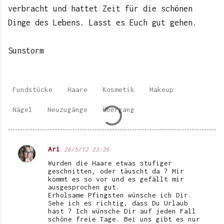
verbracht und hattet Zeit für die schönen
Dinge des Lebens. Lasst es Euch gut gehen.
Sunstorm
Fundstücke
Haare
Kosmetik
Makeup
Nägel
Neuzugänge
Übergang
Ari
26/5/12 23:26
K
Wurden die Haare etwas stufiger
o
geschnitten, oder täuscht da ? Mir
kommt es so vor und es gefällt mir
m
ausgesprochen gut.
Erholsame Pfingsten wünsche ich Dir.
m
Sehe ich es richtig, dass Du Urlaub
e
hast ? Ich wünsche Dir auf jeden Fall
schöne freie Tage. Bei uns gibt es nur