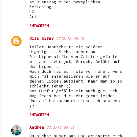
n
am Dienstag einen beweglichen
Ferientag.
t
LG
Ari
a
r
ANTWORTEN
e
miss biggy
27/5/12 09:18
Toller Haarschnitt mit schönen
Highlights! Siehst super aus!
Die Lippenstifte von Catrice gefallen
mir auch sehr gut, Geruch, Gefühl auf
den Lippen...
Mach doch mal ein Foto von näher, würd
mich mal interessieren wie er auf
deinen Lippen aussieht. Kann man so so
schlecht sehen ;)
Das Outfit gefällt mir auch gut, ich
mag Jeans bei dir sehr gerne leiden!
Und auf Holzschmuck stehe ich sowieso
;)
ANTWORTEN
Andrea
27/5/12 09:48
Du siehst super aus und erinnerst mich