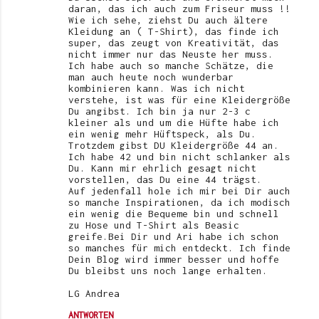
daran, das ich auch zum Friseur muss !!
Wie ich sehe, ziehst Du auch ältere
Kleidung an ( T-Shirt), das finde ich
super, das zeugt von Kreativität, das
nicht immer nur das Neuste her muss.
Ich habe auch so manche Schätze, die
man auch heute noch wunderbar
kombinieren kann. Was ich nicht
verstehe, ist was für eine Kleidergröße
Du angibst. Ich bin ja nur 2-3 c
kleiner als und um die Hüfte habe ich
ein wenig mehr Hüftspeck, als Du.
Trotzdem gibst DU Kleidergröße 44 an.
Ich habe 42 und bin nicht schlanker als
Du. Kann mir ehrlich gesagt nicht
vorstellen, das Du eine 44 trägst.
Auf jedenfall hole ich mir bei Dir auch
so manche Inspirationen, da ich modisch
ein wenig die Bequeme bin und schnell
zu Hose und T-Shirt als Beasic
greife.Bei Dir und Ari habe ich schon
so manches für mich entdeckt. Ich finde
Dein Blog wird immer besser und hoffe
Du bleibst uns noch lange erhalten.
LG Andrea
ANTWORTEN