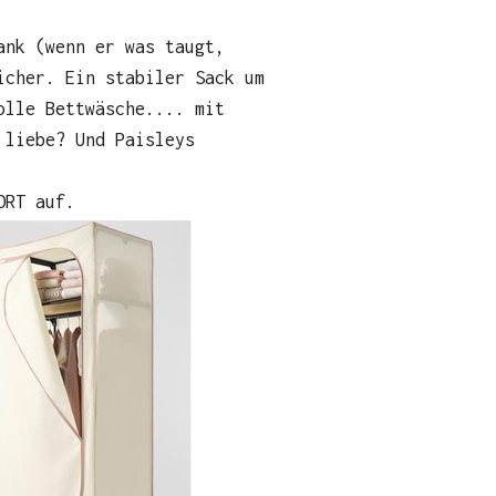
ank (wenn er was taugt,
icher. Ein stabiler Sack um
olle Bettwäsche.... mit
 liebe? Und Paisleys
ORT auf.