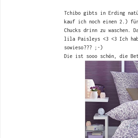
Tchibo gibts in Erding nat
kauf ich noch einen 2.) fü
Chucks drinn zu waschen. D
lila Paisleys <3 <3 Ich ha
sowieso??? ;-)
Die ist sooo schön, die Be