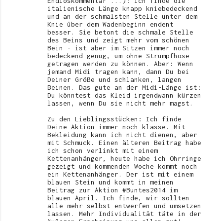
Endloskommentar ...): Ich finde die
italienische Länge knapp kniebedeckend
und an der schmalsten Stelle unter dem
Knie über dem Wadenbeginn endent
besser. Sie betont die schmale Stelle
des Beins und zeigt mehr vom schönen
Bein - ist aber im Sitzen immer noch
bedeckend genug, um ohne Strumpfhose
getragen werden zu können. Aber: Wenn
jemand Midi tragen kann, dann Du bei
Deiner Größe und schlanken, langen
Beinen. Das gute an der Midi-Länge ist:
Du könntest das Kleid irgendwann kürzen
lassen, wenn Du sie nicht mehr magst.
Zu den Lieblingsstücken: Ich finde
Deine Aktion immer noch klasse. Mit
Bekleidung kann ich nicht dienen, aber
mit Schmuck. Einen älteren Beitrag habe
ich schon verlinkt mit einem
Kettenanhänger, heute habe ich Ohrringe
gezeigt und kommenden Woche kommt noch
ein Kettenanhänger. Der ist mit einem
blauen Stein und kommt in meinen
Beitrag zur Aktion #Buntes2014 im
blauen April. Ich finde, wir sollten
alle mehr selbst entwerfen und umsetzen
lassen. Mehr Individualität täte in der