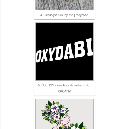
4. Lieblingsstück by me | meyrose
5. Ü50: DIY - mach es dir selbst - SEI
KREATIV