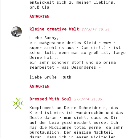
entwickelt sich zu meinem Liebling.
Gruß Cla
ANTWORTEN
kleine-creative-Welt
27/3/14 19:34
Liebe Sunny,
ein maßgeschneidertes Kleid - wow -
super sieht es aus - (an dir!!) - ist
schon toll, wenn man so groß ist, lange
Beine hat...
ein sehr schöner Stoff und so prima
gearbeitet - was Besonderes -
liebe Grüße- Ruth
ANTWORTEN
Dressed With Soul
27/3/14 21:39
Kompliment an Deine Schneiderin, das
Kleid ist wirklich wunderschön und das
Beste daran - man sieht, dass es Dir
auf den Leib geschneidert wurde! Ich
mag die Midilänge total gerne, da sehr
bürotauglich. Der einzige Nachteil
daran, dass ich in engen Miditeilen