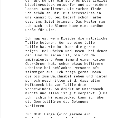
da hast Du Dir ein schönes potenzielles
Lieblingsstück entworfen und schneidern
lassen. Kompliment! Die Farben finde
ich schön an Dir. Mit Accessoires in
uni kannst Du bei Bedarf schön Farbe
dazu ins Spiel bringen. Das Muster mag
ich auch, die Blumen habe eine schöne
Größe für Dich.
Ich mag es, wenn Kleider die natürliche
Taille betonen. Wer so eine tolle
Taille hat wie Du, kann die gerne
zeigen. Bei Röcken und Hosen, bei denen
der Bund zu sehen ist, bin ich da
ambivalenter. Wenn jemand einen kurzen
Oberkörper hat, sehen etwas hüftigere
Schnitte bei schlanken Personen oft
stimmiger aus. Ich trage gerne Hosen,
die bis zum Bauchnabel gehen und hinten
so hoch geschnitten sind, dass aller
Hüftspeck bis zur Taille drin
verschwindet. So drückt am Unterbauch
nichts und alles ist gut verpackt :) Da
ich nichts hineinstecke, kann ich über
die Oberteillänge die Betonung
variieren.
Zur Midi-Länge (wird gerade ein