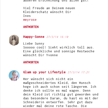
äußeren Erscheinung uns allen gut!
Viel Freude an Deinem neuen
Kleiderschatz wünscht Dir
Ines
meyrose
ANTWORTEN
Happy-Sonne
27/3/14 16:10
Liebe Sunny
Sooooo cool! Sieht wirklich toll aus.
Eine glückliche und sonnige Restwoche
wünscht Dir Yvonne
ANTWORTEN
Glam up your Lifestyle
27/3/14 17:21
Wer wünscht sich nicht ein
maßgeschneidertes Kleid, den Wunsch
hege ich auch schon seit längerem. Ich
denke ich sollte es mal wagen. Denn
dein Kleid ist richtig gut geworden und
das besondere Daran, du hast es mit der
Schneiderin entworfen. Sehr gut dazu
wieder mal deine rote Tasche. Die