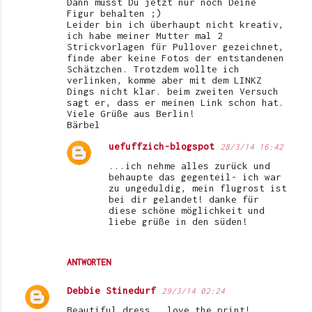
Dann musst Du jetzt nur noch Deine
Figur behalten ;)
Leider bin ich überhaupt nicht kreativ,
ich habe meiner Mutter mal 2
Strickvorlagen für Pullover gezeichnet,
finde aber keine Fotos der entstandenen
Schätzchen. Trotzdem wollte ich
verlinken, komme aber mit dem LINKZ
Dings nicht klar. beim zweiten Versuch
sagt er, dass er meinen Link schon hat.
Viele Grüße aus Berlin!
Bärbel
uefuffzich-blogspot
28/3/14 16:42
...ich nehme alles zurück und
behaupte das gegenteil- ich war
zu ungeduldig, mein flugrost ist
bei dir gelandet! danke für
diese schöne möglichkeit und
liebe grüße in den süden!
ANTWORTEN
Debbie Stinedurf
29/3/14 02:24
Beautiful dress...love the print!