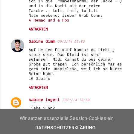
ich in die Trompetenärmel der Jacke :-)
und in die Kombi mit der roten
Tasche... toll, toll, toll!!!
Nice weekend, lieber Gruß Conny
A Hemad und a Hos
ANTWORTEN
Sabine Gimm
29/3/14 23:52
Auf deinen Entwurf kannst du richtig
stolz sein. Das Kleid ist sehr
gelungen. Midi kannst du bei deiner
Größe gut tragen. Ich persönlich mag es
gern Knie umspielend, weil ich so kurze
Beine habe.
LG Sabine
ANTWORTEN
sabine ingerl
30/3/14 10:50
Liebe Sunny,
das ist ein Kleid, das Dich noch lange
begleiten wird. Es ist Dir nicht nur
Wir setzen essenzielle Session-Cookies ein.
auf den Leib geschneidert, es ist auch
genau Deins. Das Muster und auch die
DATENSCHUTZERKLÄRUNG
Länge. Du kannst bei Deiner Größe diese