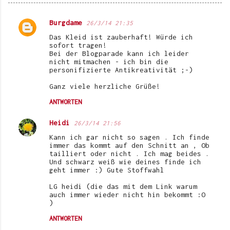
Burgdame
26/3/14 21:35
K
Das Kleid ist zauberhaft! Würde ich
o
sofort tragen!
Bei der Blogparade kann ich leider
m
nicht mitmachen - ich bin die
personifizierte Antikreativität ;-)
m
e
Ganz viele herzliche Grüße!
n
ANTWORTEN
t
Heidi
26/3/14 21:56
a
Kann ich gar nicht so sagen . Ich finde
r
immer das kommt auf den Schnitt an , Ob
tailliert oder nicht . Ich mag beides .
e
Und schwarz weiß wie deines finde ich
geht immer :) Gute Stoffwahl
LG heidi (die das mit dem Link warum
auch immer wieder nicht hin bekommt :O
)
ANTWORTEN